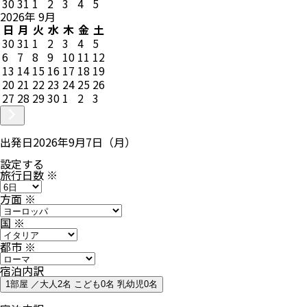
30
31
1
2
3
4
5
2026
年
9
月
日
月
火
水
木
金
土
30
31
1
2
3
4
5
6
7
8
9
10
11
12
13
14
15
16
17
18
19
20
21
22
23
24
25
26
27
28
29
30
1
2
3
出発日
2026年9月7日（月）
設定する
旅行日数
※
方面
※
国
※
都市
※
宿泊内訳
1部屋 ／大人2名 こども0名 乳幼児0名