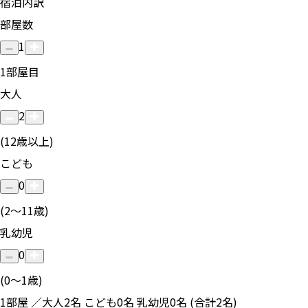
宿泊内訳
部屋数
1
1
部屋目
大人
2
(12歳以上)
こども
0
(2〜11歳)
乳幼児
0
(0〜1歳)
1部屋 ／大人2名 こども0名 乳幼児0名 (合計2名)