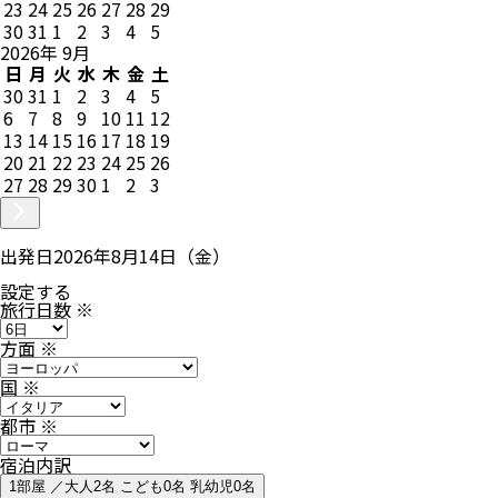
23
24
25
26
27
28
29
30
31
1
2
3
4
5
2026
年
9
月
日
月
火
水
木
金
土
30
31
1
2
3
4
5
6
7
8
9
10
11
12
13
14
15
16
17
18
19
20
21
22
23
24
25
26
27
28
29
30
1
2
3
出発日
2026年8月14日（金）
設定する
旅行日数
※
方面
※
国
※
都市
※
宿泊内訳
1部屋 ／大人2名 こども0名 乳幼児0名