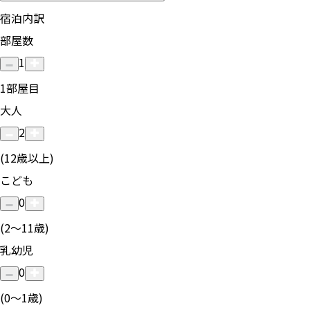
宿泊内訳
部屋数
1
1
部屋目
大人
2
(12歳以上)
こども
0
(2〜11歳)
乳幼児
0
(0〜1歳)