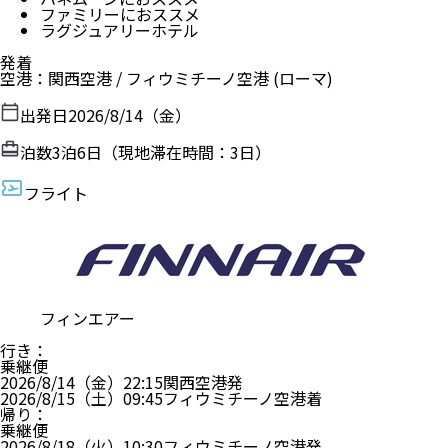
ファミリーにおススメ
ラグジュアリーホテル
発着
空港
：
関西空港
/
フィウミチーノ空港
(ローマ)
出発日
2026/8/14（金）
泊数
3
泊
6
日（現地滞在時間：
3日
）
フライト
フィンエアー
行き
：
乗継便
2026/8/14（金）
22:15
関西空港
発
2026/8/15（土）
09:45
フィウミチーノ空港
着
帰り
：
乗継便
2026/8/18（火）
10:30
フィウミチーノ空港
発