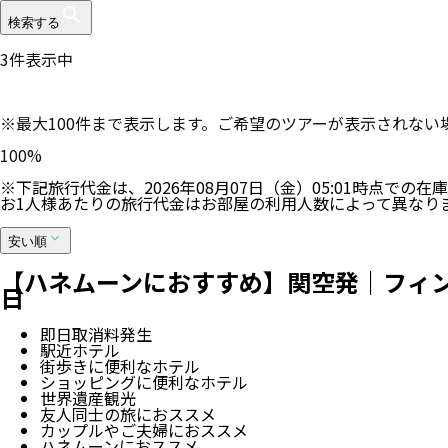
検索する
3
件表示中
※最大100件まで表示します。ご希望のツアーが表示されな
100
%
※下記旅行代金は、
2026年08月07日（金）05:01
時点での在庫
お1人様あたりの旅行代金はお部屋の利用人数によって異なり
安い順
【ハネムーンにおすすめ】関空発｜フィン
日
即日取消料発生
駅近ホテル
街歩きに便利なホテル
ショッピングに便利なホテル
世界遺産観光
友人同士の旅におススメ
カップルやご夫婦におススメ
ハネムーンにおススメ