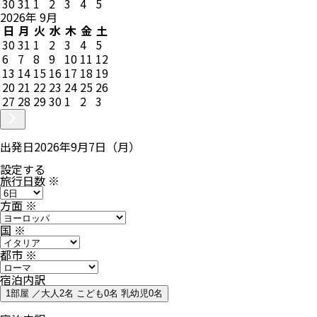
30
31
1
2
3
4
5
2026
年
9
月
日
月
火
水
木
金
土
30
31
1
2
3
4
5
6
7
8
9
10
11
12
13
14
15
16
17
18
19
20
21
22
23
24
25
26
27
28
29
30
1
2
3
出発日
2026年9月7日（月）
設定する
旅行日数
※
方面
※
国
※
都市
※
宿泊内訳
1部屋 ／大人2名 こども0名 乳幼児0名