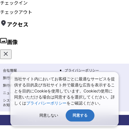
チェックイン
チェックアウト
アクセス
画像
会社情報
プライバシーポリシー
旅行業登録票・約款
規約集
当社サイト内においてお客様ごとに最適なサービスを提
供する目的及び当社サイト外で最適な広告を表示するこ
旅行条件書
商標について
とを目的にCookieを使用しています。Cookieの使用に
ニュースリリース
採用情報
同意いただける場合は同意するを選択してください。詳
システムメンテナンスの
サイトマップ
しくは
プライバシーポリシー
をご確認ください。
お知らせ
同意しない
同意する
Copyright © NIPPON TRAVEL AGENCY Co.,LTD. All rights reserved.