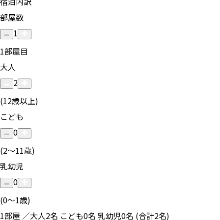
宿泊内訳
部屋数
1
1
部屋目
大人
2
(12歳以上)
こども
0
(2〜11歳)
乳幼児
0
(0〜1歳)
1部屋 ／大人2名 こども0名 乳幼児0名 (合計2名)