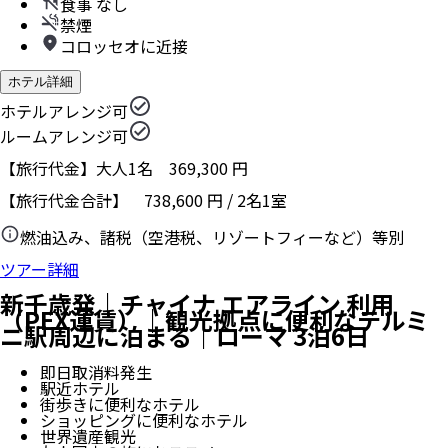
食事 なし
禁煙
コロッセオに近接
ホテル詳細
ホテルアレンジ可
ルームアレンジ可
【旅行代金】大人1名
369,300
円
【旅行代金合計】
738,600
円
/
2
名
1
室
燃油込み、諸税（空港税、リゾートフィーなど）等別
ツアー詳細
新千歳発｜チャイナ エアライン 利用
（PEX運賃）｜観光拠点に便利なテルミ
ニ駅周辺に泊まる｜ローマ 3泊6日
即日取消料発生
駅近ホテル
街歩きに便利なホテル
ショッピングに便利なホテル
世界遺産観光