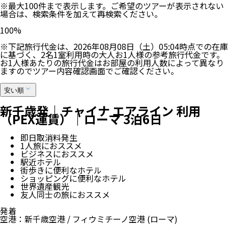
※最大100件まで表示します。ご希望のツアーが表示されない
場合は、検索条件を加えて再検索ください。
100
%
※下記旅行代金は、
2026年08月08日（土）05:04
時点での在庫
に基づく、
2
名
1
室利用時の大人お1人様の参考旅行代金です。
お1人様あたりの旅行代金はお部屋の利用人数によって異なり
ますのでツアー内容確認画面でご確認ください。
安い順
新千歳発｜チャイナ エアライン 利用
（PEX運賃）｜ローマ 3泊6日
即日取消料発生
1人旅におススメ
ビジネスにおススメ
駅近ホテル
街歩きに便利なホテル
ショッピングに便利なホテル
世界遺産観光
友人同士の旅におススメ
発着
空港
：
新千歳空港
/
フィウミチーノ空港
(ローマ)