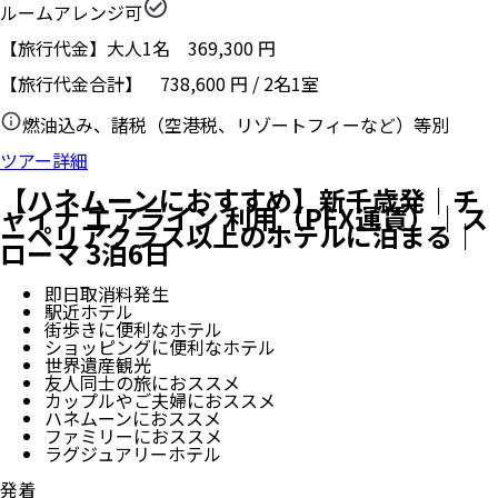
ルームアレンジ可
【旅行代金】大人1名
369,300
円
【旅行代金合計】
738,600
円
/
2
名
1
室
燃油込み、諸税（空港税、リゾートフィーなど）等別
ツアー詳細
【ハネムーンにおすすめ】新千歳発｜チ
ャイナ エアライン 利用（PEX運賃）｜ス
ーペリアクラス以上のホテルに泊まる｜
ローマ 3泊6日
即日取消料発生
駅近ホテル
街歩きに便利なホテル
ショッピングに便利なホテル
世界遺産観光
友人同士の旅におススメ
カップルやご夫婦におススメ
ハネムーンにおススメ
ファミリーにおススメ
ラグジュアリーホテル
発着