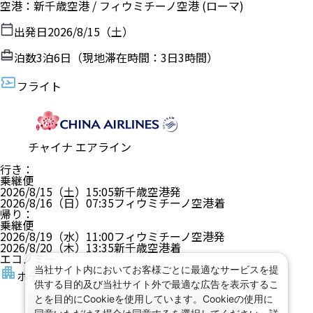
空港
：
新千歳空港
/
フィウミチーノ空港
(ローマ)
出発日
2026/8/15（土）
泊数
3
泊
6
日（現地滞在時間：
3日3時間
）
フライト
チャイナ エアライン
行き
：
乗継便
2026/8/15（土）
15:05
新千歳空港
発
2026/8/16（日）
07:35
フィウミチーノ空港
着
帰り
：
乗継便
2026/8/19（水）
11:00
フィウミチーノ空港
発
2026/8/20（木）
13:35
新千歳空港
着
エコノミー
当社サイト内においてお客様ごとに最適なサービスを提
ホテル
供する目的及び当社サイト外で最適な広告を表示するこ
とを目的にCookieを使用しています。Cookieの使用に