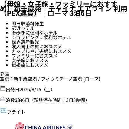
【母娘・女子旅・ファミリーにおすす
め】新千歳発｜チャイナ エアライン 利用
（PEX運賃）｜ローマ 3泊6日
即日取消料発生
駅近ホテル
街歩きに便利なホテル
ショッピングに便利なホテル
世界遺産観光
友人同士の旅におススメ
カップルやご夫婦におススメ
ファミリーにおススメ
女子旅におススメ
母娘旅におススメ
発着
空港
：
新千歳空港
/
フィウミチーノ空港
(ローマ)
出発日
2026/8/15（土）
泊数
3
泊
6
日（現地滞在時間：
3日3時間
）
フライト