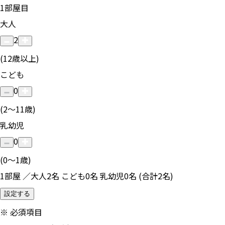
1
部屋目
大人
2
(12歳以上)
こども
0
(2〜11歳)
乳幼児
0
(0〜1歳)
1部屋 ／大人2名 こども0名 乳幼児0名 (合計2名)
設定する
※
必須項目