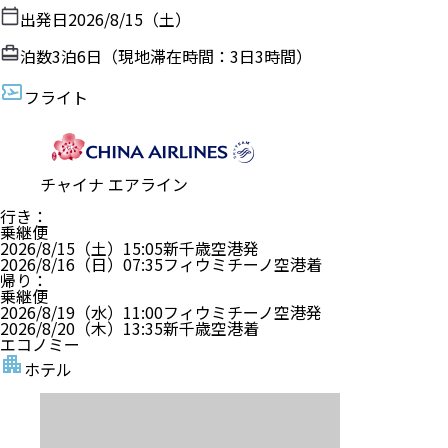
出発日
2026/8/15（土）
泊数
3
泊
6
日（現地滞在時間：
3日3時間
）
フライト
チャイナ エアライン
行き
：
乗継便
2026/8/15（土）
15:05
新千歳空港
発
2026/8/16（日）
07:35
フィウミチーノ空港
着
帰り
：
乗継便
2026/8/19（水）
11:00
フィウミチーノ空港
発
2026/8/20（木）
13:35
新千歳空港
着
エコノミー
ホテル