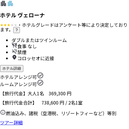
ホテル ヴェローナ
・ホテルグレードはアンケート等により決定しており
ます。
?
ダブルまたはツインルーム
食事 なし
禁煙
コロッセオに近接
ホテル詳細
ホテルアレンジ可
ルームアレンジ可
【旅行代金】大人1名
369,300
円
【旅行代金合計】
738,600
円
/
2
名
1
室
燃油込み、諸税（空港税、リゾートフィーなど）等別
ツアー詳細