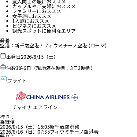
友人同士の旅におススメ
カップルやご夫婦におススメ
ファミリーにおススメ
女子旅におススメ
1人旅におススメ
ビジネスにおススメ
観光スポットに便利なエリア
発着
空港
：
新千歳空港
/
フィウミチーノ空港
(ローマ)
出発日
2026/8/15（土）
泊数
3
泊
6
日（現地滞在時間：
3日3時間
）
フライト
チャイナ エアライン
行き
：
乗継便
2026/8/15（土）
15:05
新千歳空港
発
2026/8/16（日）
07:35
フィウミチーノ空港
着
帰り
：