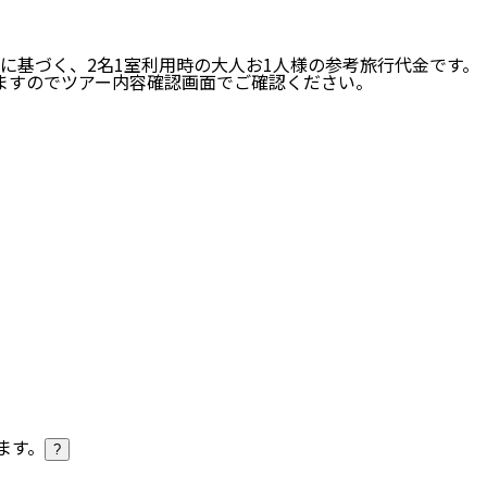
い場合は、検索条件を加えて再検索ください。
に基づく、
2
名
1
室利用時の大人お1人様の参考旅行代金です。
ますのでツアー内容確認画面でご確認ください。
ト 往復直行便利用◆ホーチミン 3泊5日