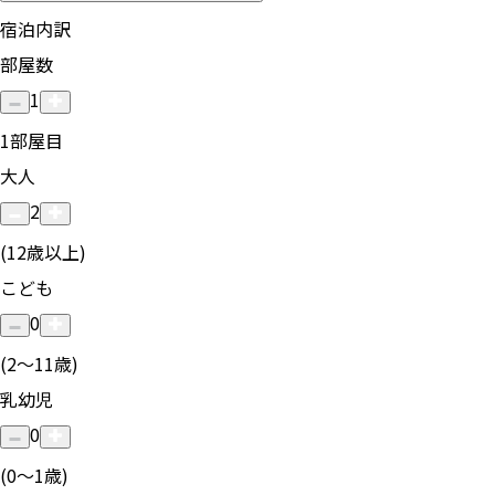
宿泊内訳
部屋数
1
1
部屋目
大人
2
(12歳以上)
こども
0
(2〜11歳)
乳幼児
0
(0〜1歳)