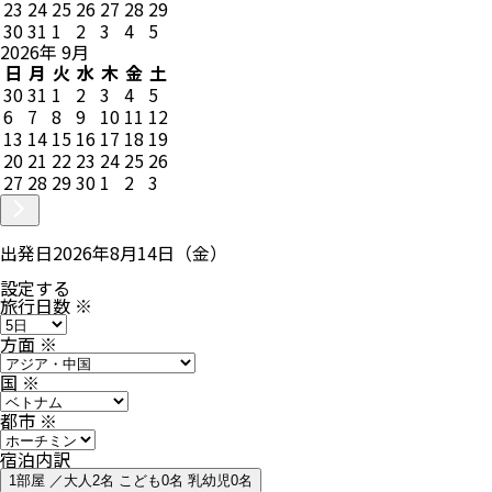
23
24
25
26
27
28
29
30
31
1
2
3
4
5
2026
年
9
月
日
月
火
水
木
金
土
30
31
1
2
3
4
5
6
7
8
9
10
11
12
13
14
15
16
17
18
19
20
21
22
23
24
25
26
27
28
29
30
1
2
3
出発日
2026年8月14日（金）
設定する
旅行日数
※
方面
※
国
※
都市
※
宿泊内訳
1部屋 ／大人2名 こども0名 乳幼児0名