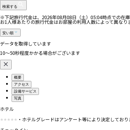
検索する
1
件表示中
※最大100件まで表示します。ご希望のツアーが表示されな
41
%
※下記旅行代金は、
2026年08月08日（土）05:04
時点での在庫
お1人様あたりの旅行代金はお部屋の利用人数によって異なり
安い順
★【正規割引運賃利用】成田発◆ベトジェッ
即日取消料発生
女子旅におススメ
グループ旅行におススメ
発着
空港
：
成田空港
/
タンソンニャット国際空港
(ホーチミン)
出発日
2026/8/14（金）