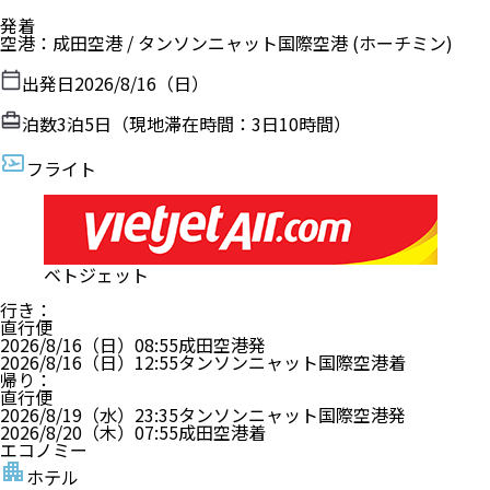
発着
空港
：
成田空港
/
タンソンニャット国際空港
(ホーチミン)
出発日
2026/8/16（日）
泊数
3
泊
5
日（現地滞在時間：
3日10時間
）
フライト
ベトジェット
行き
：
直行便
2026/8/16（日）
08:55
成田空港
発
2026/8/16（日）
12:55
タンソンニャット国際空港
着
帰り
：
直行便
2026/8/19（水）
23:35
タンソンニャット国際空港
発
2026/8/20（木）
07:55
成田空港
着
エコノミー
ホテル