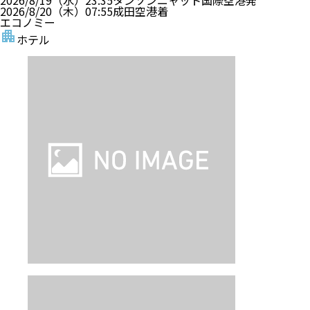
2026/8/19（水）
23:35
タンソンニャット国際空港
発
2026/8/20（木）
07:55
成田空港
着
エコノミー
ホテル