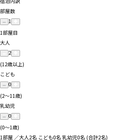
宿泊内訳
部屋数
1
1
部屋目
大人
2
(12歳以上)
こども
0
(2〜11歳)
乳幼児
0
(0〜1歳)
1部屋 ／大人2名 こども0名 乳幼児0名 (合計2名)