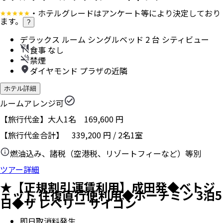
・ホテルグレードはアンケート等により決定しており
ます。
?
デラックス ルーム シングルベッド 2 台 シティビュー
食事 なし
禁煙
ダイヤモンド プラザの近隣
ホテル詳細
ルームアレンジ可
【旅行代金】大人1名
169,600
円
【旅行代金合計】
339,200
円
/
2
名
1
室
燃油込み、諸税（空港税、リゾートフィーなど）等別
ツアー詳細
★【正規割引運賃利用】成田発◆ベトジ
ェット 往復直行便利用◆ホーチミン 3泊5
日◆ザ レベリー サイゴン
即日取消料発生