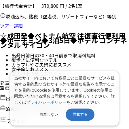
【旅行代金合計】
379,800
円
/
2
名
1
室
燃油込み、諸税（空港税、リゾートフィーなど）等別
ツアー詳細
☆成田発◆ベトナム航空 往復直行便利用
◆ホーチミン◆3泊5日◆ホテル コンチネ
ンタル サイゴン
出発日前日の30・40日前まで取消料無料
街歩きに便利なホテル
カップルやご夫婦におススメ
女子旅におススメ
友人同士の旅におススメ
当社サイト内においてお客様ごとに最適なサービスを提
発着
供する目的及び当社サイト外で最適な広告を表示するこ
空港
：
成田空港
/
タンソンニャット国際空港
(ホーチミン)
とを目的にCookieを使用しています。Cookieの使用に
同意いただける場合は同意するを選択してください。詳
出発日
2026/8/16（日）
しくは
プライバシーポリシー
をご確認ください。
泊数
3
泊
5
日（現地滞在時間：
3日10時間
）
同意しない
同意する
フライト