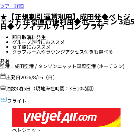
ツアー詳細
★【正規割引運賃利用】成田発◆ベトジ
ェット 往復直行便利用◆ホーチミン 3泊5
日◆ソフィテル サイゴン プラザ
即日取消料発生
グループ旅行におススメ
女子旅におススメ
クラブルームやラウンジアクセス付きも選べる
発着
空港
：
成田空港
/
タンソンニャット国際空港
(ホーチミン)
出発日
2026/8/16（日）
泊数
3
泊
5
日（現地滞在時間：
3日10時間
）
フライト
ベトジェット