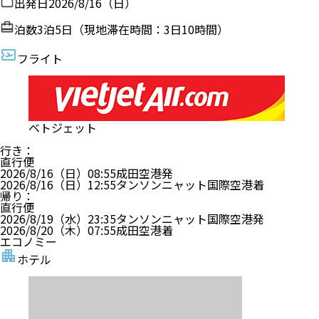
出発日
2026/8/16（日）
泊数
3
泊
5
日（現地滞在時間：
3日10時間
）
フライト
ベトジェット
行き
：
直行便
2026/8/16（日）
08:55
成田空港
発
2026/8/16（日）
12:55
タンソンニャット国際空港
着
帰り
：
直行便
2026/8/19（水）
23:35
タンソンニャット国際空港
発
2026/8/20（木）
07:55
成田空港
着
エコノミー
ホテル