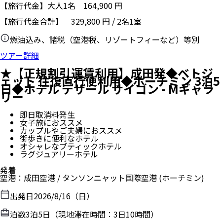
【旅行代金】大人1名
164,900
円
【旅行代金合計】
329,800
円
/
2
名
1
室
燃油込み、諸税（空港税、リゾートフィーなど）等別
ツアー詳細
★【正規割引運賃利用】成田発◆ベトジ
ェット 往復直行便利用◆ホーチミン 3泊5
日◆ホテル デザール サイゴン - Mギャラ
リー
即日取消料発生
女子旅におススメ
カップルやご夫婦におススメ
街歩きに便利なホテル
オシャレなブティックホテル
ラグジュアリーホテル
発着
空港
：
成田空港
/
タンソンニャット国際空港
(ホーチミン)
出発日
2026/8/16（日）
泊数
3
泊
5
日（現地滞在時間：
3日10時間
）