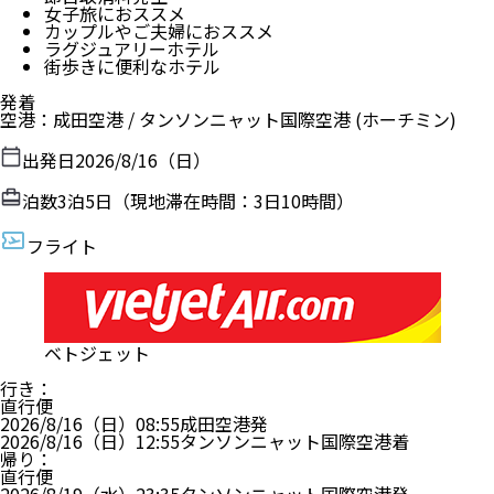
女子旅におススメ
カップルやご夫婦におススメ
ラグジュアリーホテル
街歩きに便利なホテル
発着
空港
：
成田空港
/
タンソンニャット国際空港
(ホーチミン)
出発日
2026/8/16（日）
泊数
3
泊
5
日（現地滞在時間：
3日10時間
）
フライト
ベトジェット
行き
：
直行便
2026/8/16（日）
08:55
成田空港
発
2026/8/16（日）
12:55
タンソンニャット国際空港
着
帰り
：
直行便