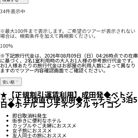
34
件表示中
※最大100件まで表示します。ご希望のツアーが表示されない
場合は、検索条件を加えて再検索ください。
100
%
※下記旅行代金は、
2026年08月09日（日）04:26
時点での在庫
に基づく、
2
名
1
室利用時の大人お1人様の参考旅行代金です。
お1人様あたりの旅行代金はお部屋の利用人数によって異なり
ますのでツアー内容確認画面でご確認ください。
安い順
★【正規割引運賃利用】成田発◆ベトジ
ェット 往復直行便利用◆ホーチミン 3泊5
日◆ホテル コンチネンタル サイゴン
即日取消料発生
街歩きに便利なホテル
カップルやご夫婦におススメ
女子旅におススメ
友人同士の旅におススメ