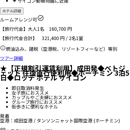
サイゴン動植物園に近接
ホテル詳細
ルームアレンジ可
【旅行代金】大人1名
160,700
円
【旅行代金合計】
321,400
円
/
2
名
1
室
燃油込み、諸税（空港税、リゾートフィーなど）等別
ツアー詳細
★【正規割引運賃利用】成田発◆ベトジ
ェット 往復直行便利用◆ホーチミン 3泊5
日◆ロッテ ホテル サイゴン
即日取消料発生
女子旅におススメ
カップルやご夫婦におススメ
グループ旅行におススメ
街歩きに便利なホテル
発着
空港
：
成田空港
/
タンソンニャット国際空港
(ホーチミン)