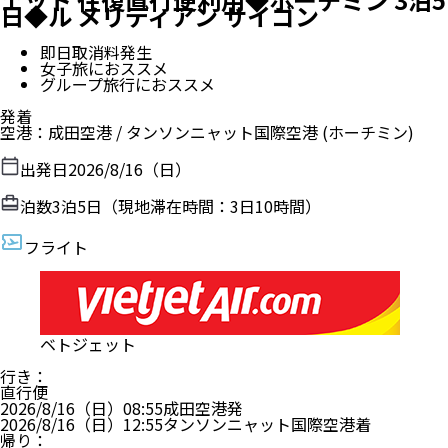
日◆ル メリディアン サイゴン
即日取消料発生
女子旅におススメ
グループ旅行におススメ
発着
空港
：
成田空港
/
タンソンニャット国際空港
(ホーチミン)
出発日
2026/8/16（日）
泊数
3
泊
5
日（現地滞在時間：
3日10時間
）
フライト
ベトジェット
行き
：
直行便
2026/8/16（日）
08:55
成田空港
発
2026/8/16（日）
12:55
タンソンニャット国際空港
着
帰り
：