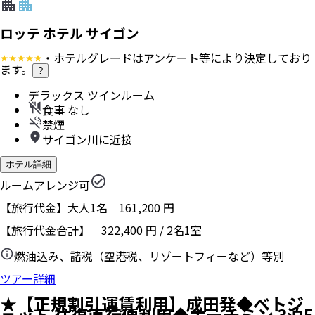
ロッテ ホテル サイゴン
・ホテルグレードはアンケート等により決定しており
ます。
?
デラックス ツインルーム
食事 なし
禁煙
サイゴン川に近接
ホテル詳細
ルームアレンジ可
【旅行代金】大人1名
161,200
円
【旅行代金合計】
322,400
円
/
2
名
1
室
燃油込み、諸税（空港税、リゾートフィーなど）等別
ツアー詳細
★【正規割引運賃利用】成田発◆ベトジ
ェット 往復直行便利用◆ホーチミン 3泊5