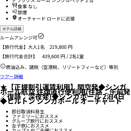
デラックス ルーム シングルベッド 2 台
食事 なし
禁煙
オーチャード ロードに近接
ホテル詳細
ルームアレンジ可
【旅行代金】大人1名
219,800
円
【旅行代金合計】
439,600
円
/
2
名
1
室
燃油込み、諸税（空港税、リゾートフィーなど）等別
ツアー詳細
★【正規割引運賃利用】関空発◆シンガ
ポール航空 往復直行便利用(往路：午前発
／復路：深夜発)◆シンガポール 2泊4日
◆ヒルトン シンガポール オーチャード
即日取消料発生
ファミリーにおススメ
グループ旅行におススメ
女子旅におススメ
カップルやご夫婦におススメ