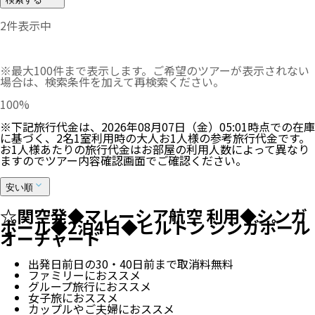
2
件表示中
※最大100件まで表示します。ご希望のツアーが表示されない
場合は、検索条件を加えて再検索ください。
100
%
※下記旅行代金は、
2026年08月07日（金）05:01
時点での在庫
に基づく、
2
名
1
室利用時の大人お1人様の参考旅行代金です。
お1人様あたりの旅行代金はお部屋の利用人数によって異なり
ますのでツアー内容確認画面でご確認ください。
安い順
☆関空発◆マレーシア航空 利用◆シンガ
ポール◆2泊4日◆ヒルトン シンガポール
オーチャード
出発日前日の30・40日前まで取消料無料
ファミリーにおススメ
グループ旅行におススメ
女子旅におススメ
カップルやご夫婦におススメ