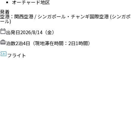
オーチャード地区
発着
空港
：
関西空港
/
シンガポール・チャンギ国際空港
(シンガポ
ール)
出発日
2026/8/14（金）
泊数
2
泊
4
日（現地滞在時間：
2日1時間
）
フライト