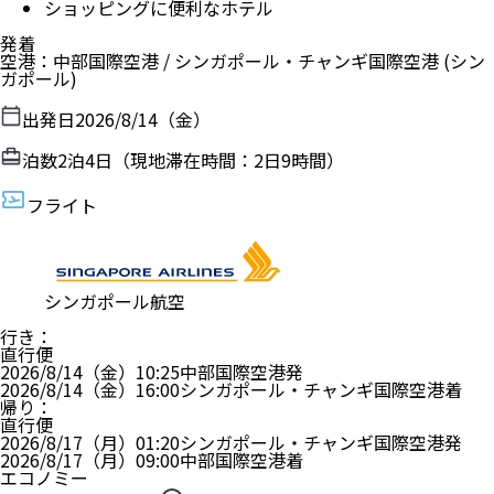
ショッピングに便利なホテル
発着
空港
：
中部国際空港
/
シンガポール・チャンギ国際空港
(シン
ガポール)
出発日
2026/8/14（金）
泊数
2
泊
4
日（現地滞在時間：
2日9時間
）
フライト
シンガポール航空
行き
：
直行便
2026/8/14（金）
10:25
中部国際空港
発
2026/8/14（金）
16:00
シンガポール・チャンギ国際空港
着
帰り
：
直行便
2026/8/17（月）
01:20
シンガポール・チャンギ国際空港
発
2026/8/17（月）
09:00
中部国際空港
着
エコノミー