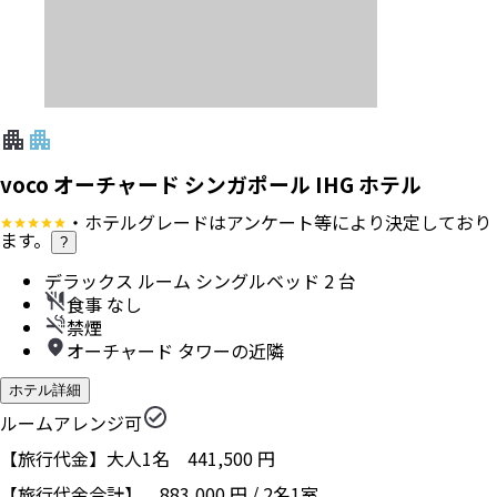
voco オーチャード シンガポール IHG ホテル
・ホテルグレードはアンケート等により決定しており
ます。
?
デラックス ルーム シングルベッド 2 台
食事 なし
禁煙
オーチャード タワーの近隣
ホテル詳細
ルームアレンジ可
【旅行代金】大人1名
441,500
円
【旅行代金合計】
883,000
円
/
2
名
1
室