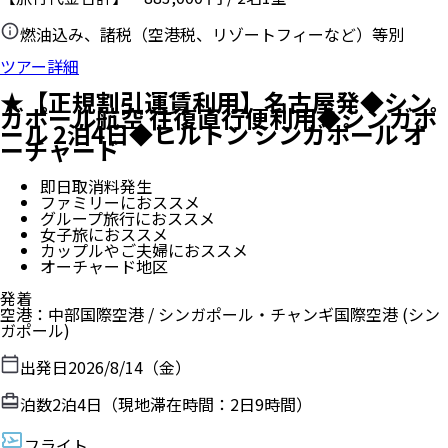
燃油込み、諸税（空港税、リゾートフィーなど）等別
ツアー詳細
★【正規割引運賃利用】名古屋発◆シン
ガポール航空 往復直行便利用◆シンガポ
ール 2泊4日◆ヒルトン シンガポール オ
ーチャード
即日取消料発生
ファミリーにおススメ
グループ旅行におススメ
女子旅におススメ
カップルやご夫婦におススメ
オーチャード地区
発着
空港
：
中部国際空港
/
シンガポール・チャンギ国際空港
(シン
ガポール)
出発日
2026/8/14（金）
泊数
2
泊
4
日（現地滞在時間：
2日9時間
）
フライト