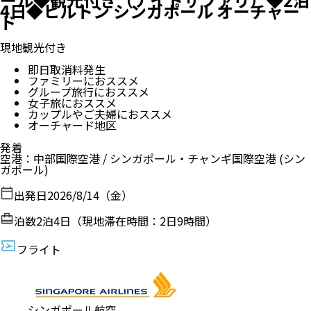
4日◆ヒルトン シンガポール オーチャー
ド
現地観光付き
即日取消料発生
ファミリーにおススメ
グループ旅行におススメ
女子旅におススメ
カップルやご夫婦におススメ
オーチャード地区
発着
空港
：
中部国際空港
/
シンガポール・チャンギ国際空港
(シン
ガポール)
出発日
2026/8/14（金）
泊数
2
泊
4
日（現地滞在時間：
2日9時間
）
フライト
シンガポール航空