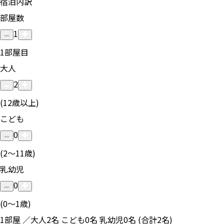
宿泊内訳
部屋数
1
1
部屋目
大人
2
(12歳以上)
こども
0
(2〜11歳)
乳幼児
0
(0〜1歳)
1部屋 ／大人2名 こども0名 乳幼児0名 (合計2名)