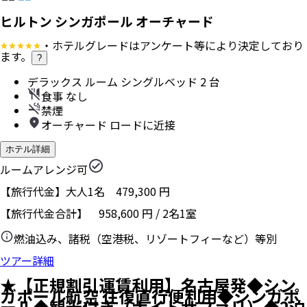
ヒルトン シンガポール オーチャード
・ホテルグレードはアンケート等により決定しており
ます。
?
デラックス ルーム シングルベッド 2 台
食事 なし
禁煙
オーチャード ロードに近接
ホテル詳細
ルームアレンジ可
【旅行代金】大人1名
479,300
円
【旅行代金合計】
958,600
円
/
2
名
1
室
燃油込み、諸税（空港税、リゾートフィーなど）等別
ツアー詳細
★【正規割引運賃利用】名古屋発◆シン
ガポール航空 往復直行便利用◆シンガポ
ール◆観光付き（ナイトサファリ）◆2泊