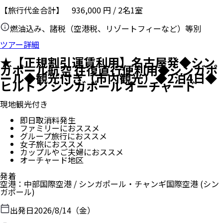
【旅行代金合計】
936,000
円
/
2
名
1
室
燃油込み、諸税（空港税、リゾートフィーなど）等別
ツアー詳細
★【正規割引運賃利用】名古屋発◆シン
ガポール航空 往復直行便利用◆シンガポ
ール◆観光付き（市内観光）◆2泊4日◆
ヒルトン シンガポール オーチャード
現地観光付き
即日取消料発生
ファミリーにおススメ
グループ旅行におススメ
女子旅におススメ
カップルやご夫婦におススメ
オーチャード地区
発着
空港
：
中部国際空港
/
シンガポール・チャンギ国際空港
(シン
ガポール)
出発日
2026/8/14（金）