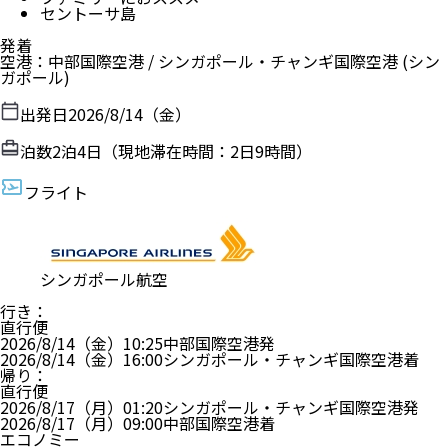
セントーサ島
発着
空港
：
中部国際空港
/
シンガポール・チャンギ国際空港
(シン
ガポール)
出発日
2026/8/14（金）
泊数
2
泊
4
日（現地滞在時間：
2日9時間
）
フライト
シンガポール航空
行き
：
直行便
2026/8/14（金）
10:25
中部国際空港
発
2026/8/14（金）
16:00
シンガポール・チャンギ国際空港
着
帰り
：
直行便
2026/8/17（月）
01:20
シンガポール・チャンギ国際空港
発
2026/8/17（月）
09:00
中部国際空港
着
エコノミー