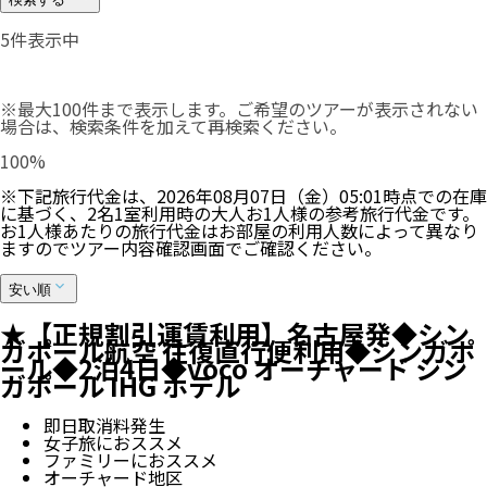
5
件表示中
※最大100件まで表示します。ご希望のツアーが表示されない
場合は、検索条件を加えて再検索ください。
100
%
※下記旅行代金は、
2026年08月07日（金）05:01
時点での在庫
に基づく、
2
名
1
室利用時の大人お1人様の参考旅行代金です。
お1人様あたりの旅行代金はお部屋の利用人数によって異なり
ますのでツアー内容確認画面でご確認ください。
安い順
★【正規割引運賃利用】名古屋発◆シン
ガポール航空 往復直行便利用◆シンガポ
ール◆2泊4日◆voco オーチャード シン
ガポール IHG ホテル
即日取消料発生
女子旅におススメ
ファミリーにおススメ
オーチャード地区