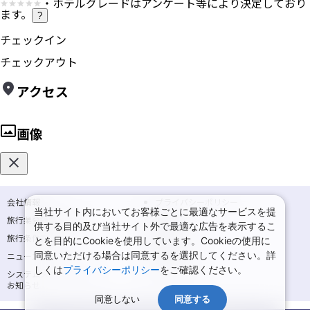
・ホテルグレードはアンケート等により決定しており
ます。
?
チェックイン
チェックアウト
アクセス
画像
会社情報
プライバシーポリシー
当社サイト内においてお客様ごとに最適なサービスを提
旅行業登録票・約款
規約集
供する目的及び当社サイト外で最適な広告を表示するこ
旅行条件書
商標について
とを目的にCookieを使用しています。Cookieの使用に
同意いただける場合は同意するを選択してください。詳
ニュースリリース
採用情報
しくは
プライバシーポリシー
をご確認ください。
システムメンテナンスの
サイトマップ
お知らせ
同意しない
同意する