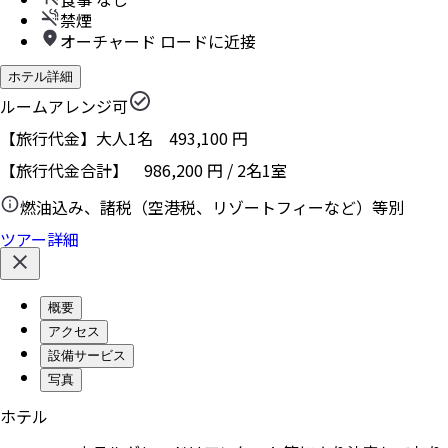
禁煙
オーチャード ロードに近接
ホテル詳細
ルームアレンジ可
【旅行代金】大人1名
493,100
円
【旅行代金合計】
986,200
円
/
2
名
1
室
燃油込み、諸税（空港税、リゾートフィーなど）等別
ツアー詳細
概要
アクセス
設備サービス
写真
ホテル