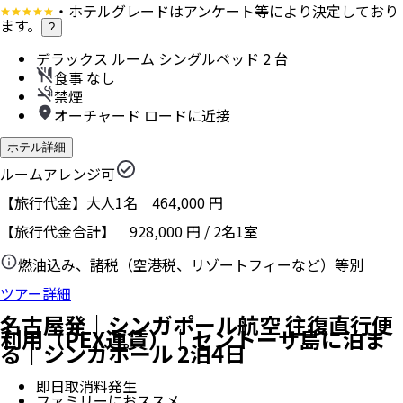
・ホテルグレードはアンケート等により決定しており
ます。
?
デラックス ルーム シングルベッド 2 台
食事 なし
禁煙
オーチャード ロードに近接
ホテル詳細
ルームアレンジ可
【旅行代金】大人1名
464,000
円
【旅行代金合計】
928,000
円
/
2
名
1
室
燃油込み、諸税（空港税、リゾートフィーなど）等別
ツアー詳細
名古屋発｜シンガポール航空 往復直行便
利用（PEX運賃）｜セントーサ島に泊ま
る｜シンガポール 2泊4日
即日取消料発生
ファミリーにおススメ