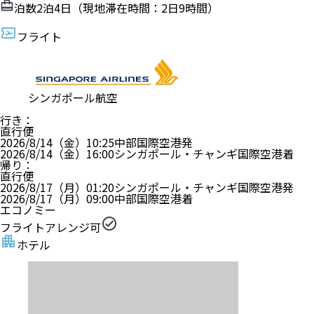
泊数
2
泊
4
日（現地滞在時間：
2日9時間
）
フライト
シンガポール航空
行き
：
直行便
2026/8/14（金）
10:25
中部国際空港
発
2026/8/14（金）
16:00
シンガポール・チャンギ国際空港
着
帰り
：
直行便
2026/8/17（月）
01:20
シンガポール・チャンギ国際空港
発
2026/8/17（月）
09:00
中部国際空港
着
エコノミー
フライトアレンジ可
ホテル