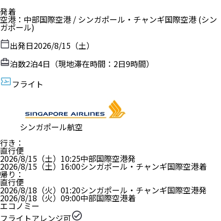
発着
空港
：
中部国際空港
/
シンガポール・チャンギ国際空港
(シン
ガポール)
出発日
2026/8/15（土）
泊数
2
泊
4
日（現地滞在時間：
2日9時間
）
フライト
シンガポール航空
行き
：
直行便
2026/8/15（土）
10:25
中部国際空港
発
2026/8/15（土）
16:00
シンガポール・チャンギ国際空港
着
帰り
：
直行便
2026/8/18（火）
01:20
シンガポール・チャンギ国際空港
発
2026/8/18（火）
09:00
中部国際空港
着
エコノミー
フライトアレンジ可