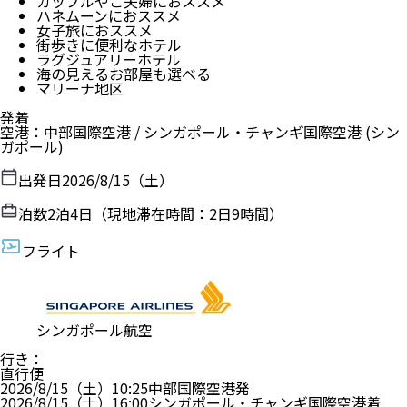
カップルやご夫婦におススメ
ハネムーンにおススメ
女子旅におススメ
街歩きに便利なホテル
ラグジュアリーホテル
海の見えるお部屋も選べる
マリーナ地区
発着
空港
：
中部国際空港
/
シンガポール・チャンギ国際空港
(シン
ガポール)
出発日
2026/8/15（土）
泊数
2
泊
4
日（現地滞在時間：
2日9時間
）
フライト
シンガポール航空
行き
：
直行便
2026/8/15（土）
10:25
中部国際空港
発
2026/8/15（土）
16:00
シンガポール・チャンギ国際空港
着