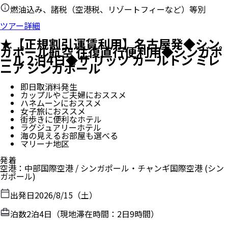
燃油込み、諸税（空港税、リゾートフィーなど）等別
ツアー詳細
★【正規割引運賃利用】名古屋発◆シン
ガポール航空 往復直行便利用◆シンガポ
ール 2泊4日◆ザ リッツ カールトン ミレ
ニア シンガポール
即日取消料発生
カップルやご夫婦におススメ
ハネムーンにおススメ
女子旅におススメ
街歩きに便利なホテル
ラグジュアリーホテル
海の見えるお部屋も選べる
マリーナ地区
発着
空港
：
中部国際空港
/
シンガポール・チャンギ国際空港
(シン
ガポール)
出発日
2026/8/15（土）
泊数
2
泊
4
日（現地滞在時間：
2日9時間
）