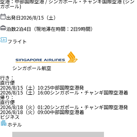
空港
：
中部国際空港
/
シンガポール・チャンギ国際空港
(シン
ガポール)
出発日
2026/8/15（土）
泊数
2
泊
4
日（現地滞在時間：
2日9時間
）
フライト
シンガポール航空
行き
：
直行便
2026/8/15（土）
10:25
中部国際空港
発
2026/8/15（土）
16:00
シンガポール・チャンギ国際空港
着
帰り
：
直行便
2026/8/18（火）
01:20
シンガポール・チャンギ国際空港
発
2026/8/18（火）
09:00
中部国際空港
着
ビジネス
ホテル