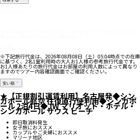
6
件表示中
※最大100件まで表示します。ご希望のツアーが表示されない
場合は、検索条件を加えて再検索ください。
100
%
※下記旅行代金は、
2026年08月08日（土）05:04
時点での在庫
に基づく、
2
名
1
室利用時の大人お1人様の参考旅行代金です。
お1人様あたりの旅行代金はお部屋の利用人数によって異なり
ますのでツアー内容確認画面でご確認ください。
安い順
★【正規割引運賃利用】名古屋発◆シン
ガポール航空 往復直行便利用◆シンガポ
ール 2泊4日◆JW マリオット・ホテル・
シンガポール サウス ビーチ
即日取消料発生
女子旅におススメ
カップルやご夫婦におススメ
マリーナ地区