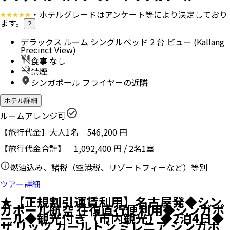
・ホテルグレードはアンケート等により決定しており
ます。
?
デラックス ルーム シングルベッド 2 台 ビュー (Kallang
Precinct View)
食事 なし
禁煙
シンガポール フライヤーの近隣
ホテル詳細
ルームアレンジ可
【旅行代金】大人1名
546,200
円
【旅行代金合計】
1,092,400
円
/
2
名
1
室
燃油込み、諸税（空港税、リゾートフィーなど）等別
ツアー詳細
★【正規割引運賃利用】名古屋発◆シン
ガポール航空 往復直行便利用◆シンガポ
ール◆観光付き（市内観光）◆2泊4日◆
ザ リッツ カールトン ミレニア シンガポ