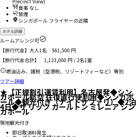
Precinct View)
食事 なし
禁煙
シンガポール フライヤーの近隣
ホテル詳細
ルームアレンジ可
【旅行代金】大人1名
561,500
円
【旅行代金合計】
1,123,000
円
/
2
名
1
室
燃油込み、諸税（空港税、リゾートフィーなど）等別
ツアー詳細
★【正規割引運賃利用】名古屋発◆シン
ガポール航空 往復直行便利用◆シンガポ
ール◆観光付き（ナイトサファリ）◆2泊
4日◆ザ リッツ カールトン ミレニア シン
ガポール
現地観光付き
即日取消料発生