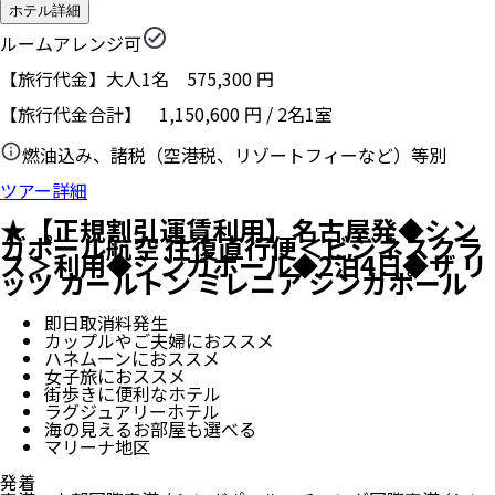
ホテル詳細
ルームアレンジ可
【旅行代金】大人1名
575,300
円
【旅行代金合計】
1,150,600
円
/
2
名
1
室
燃油込み、諸税（空港税、リゾートフィーなど）等別
ツアー詳細
★【正規割引運賃利用】名古屋発◆シン
ガポール航空 往復直行便＜ビジネスクラ
ス＞利用◆シンガポール◆2泊4日◆ザ リ
ッツ カールトン ミレニア シンガポール
即日取消料発生
カップルやご夫婦におススメ
ハネムーンにおススメ
女子旅におススメ
街歩きに便利なホテル
ラグジュアリーホテル
海の見えるお部屋も選べる
マリーナ地区
発着