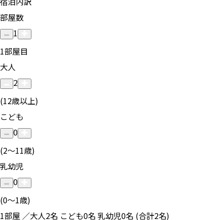
宿泊内訳
部屋数
1
1
部屋目
大人
2
(12歳以上)
こども
0
(2〜11歳)
乳幼児
0
(0〜1歳)
1部屋 ／大人2名 こども0名 乳幼児0名 (合計2名)