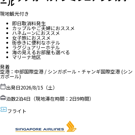
ール
現地観光付き
即日取消料発生
カップルやご夫婦におススメ
ハネムーンにおススメ
女子旅におススメ
街歩きに便利なホテル
ラグジュアリーホテル
海の見えるお部屋も選べる
マリーナ地区
発着
空港
：
中部国際空港
/
シンガポール・チャンギ国際空港
(シン
ガポール)
出発日
2026/8/15（土）
泊数
2
泊
4
日（現地滞在時間：
2日9時間
）
フライト