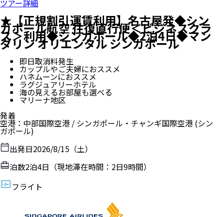
ツアー詳細
★【正規割引運賃利用】名古屋発◆シン
ガポール航空 往復直行便＜ビジネスクラ
ス＞利用◆シンガポール◆2泊4日◆マン
ダリン オリエンタル シンガポール
即日取消料発生
カップルやご夫婦におススメ
ハネムーンにおススメ
ラグジュアリーホテル
海の見えるお部屋も選べる
マリーナ地区
発着
空港
：
中部国際空港
/
シンガポール・チャンギ国際空港
(シン
ガポール)
出発日
2026/8/15（土）
泊数
2
泊
4
日（現地滞在時間：
2日9時間
）
フライト