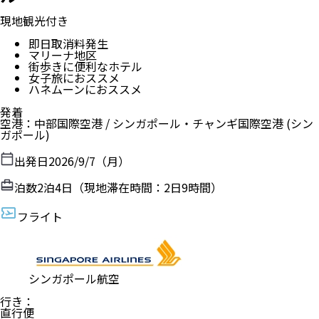
現地観光付き
即日取消料発生
マリーナ地区
街歩きに便利なホテル
女子旅におススメ
ハネムーンにおススメ
発着
空港
：
中部国際空港
/
シンガポール・チャンギ国際空港
(シン
ガポール)
出発日
2026/9/7（月）
泊数
2
泊
4
日（現地滞在時間：
2日9時間
）
フライト
シンガポール航空
行き
：
直行便