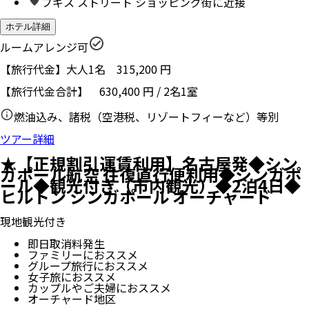
ブギス ストリート ショッピング街に近接
ホテル詳細
ルームアレンジ可
【旅行代金】大人1名
315,200
円
【旅行代金合計】
630,400
円
/
2
名
1
室
燃油込み、諸税（空港税、リゾートフィーなど）等別
ツアー詳細
★【正規割引運賃利用】名古屋発◆シン
ガポール航空 往復直行便利用◆シンガポ
ール◆観光付き（市内観光）◆2泊4日◆
ヒルトン シンガポール オーチャード
現地観光付き
即日取消料発生
ファミリーにおススメ
グループ旅行におススメ
女子旅におススメ
カップルやご夫婦におススメ
オーチャード地区