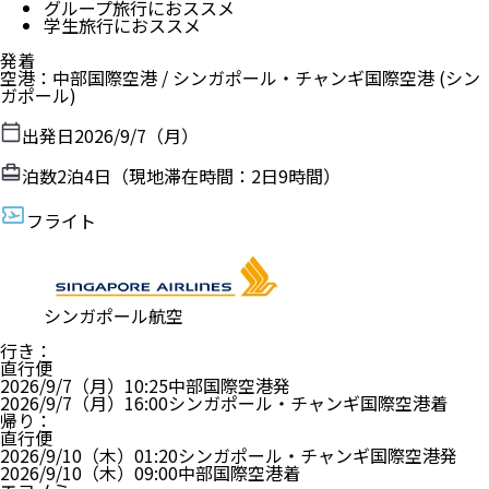
グループ旅行におススメ
学生旅行におススメ
発着
空港
：
中部国際空港
/
シンガポール・チャンギ国際空港
(シン
ガポール)
出発日
2026/9/7（月）
泊数
2
泊
4
日（現地滞在時間：
2日9時間
）
フライト
シンガポール航空
行き
：
直行便
2026/9/7（月）
10:25
中部国際空港
発
2026/9/7（月）
16:00
シンガポール・チャンギ国際空港
着
帰り
：
直行便
2026/9/10（木）
01:20
シンガポール・チャンギ国際空港
発
2026/9/10（木）
09:00
中部国際空港
着