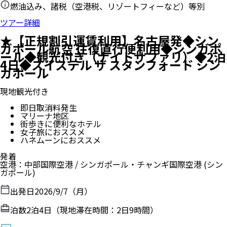
燃油込み、諸税（空港税、リゾートフィーなど）等別
ツアー詳細
★【正規割引運賃利用】名古屋発◆シン
ガポール航空 往復直行便利用◆シンガポ
ール◆観光付き（ナイトサファリ）◆2泊
4日◆スイステル ザ スタンフォード シン
ガポール
現地観光付き
即日取消料発生
マリーナ地区
街歩きに便利なホテル
女子旅におススメ
ハネムーンにおススメ
発着
空港
：
中部国際空港
/
シンガポール・チャンギ国際空港
(シン
ガポール)
出発日
2026/9/7（月）
泊数
2
泊
4
日（現地滞在時間：
2日9時間
）