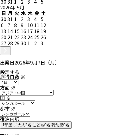
30
31
1
2
3
4
5
2026
年
9
月
日
月
火
水
木
金
土
30
31
1
2
3
4
5
6
7
8
9
10
11
12
13
14
15
16
17
18
19
20
21
22
23
24
25
26
27
28
29
30
1
2
3
出発日
2026年9月7日（月）
設定する
旅行日数
※
方面
※
国
※
都市
※
宿泊内訳
1部屋 ／大人2名 こども0名 乳幼児0名