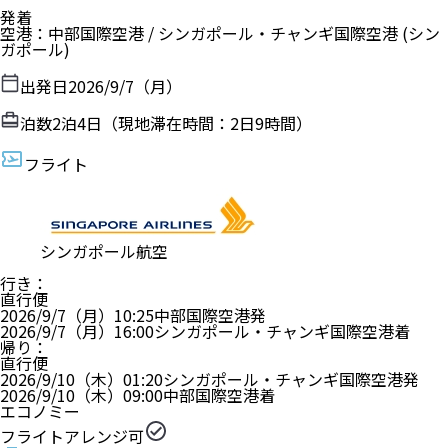
発着
空港
：
中部国際空港
/
シンガポール・チャンギ国際空港
(シン
ガポール)
出発日
2026/9/7（月）
泊数
2
泊
4
日（現地滞在時間：
2日9時間
）
フライト
シンガポール航空
行き
：
直行便
2026/9/7（月）
10:25
中部国際空港
発
2026/9/7（月）
16:00
シンガポール・チャンギ国際空港
着
帰り
：
直行便
2026/9/10（木）
01:20
シンガポール・チャンギ国際空港
発
2026/9/10（木）
09:00
中部国際空港
着
エコノミー
フライトアレンジ可