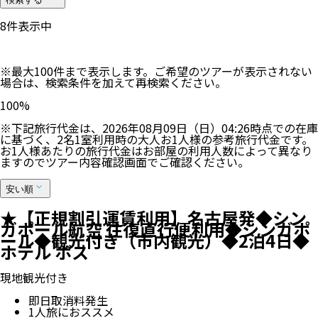
8
件表示中
※最大100件まで表示します。ご希望のツアーが表示されない
場合は、検索条件を加えて再検索ください。
100
%
※下記旅行代金は、
2026年08月09日（日）04:26
時点での在庫
に基づく、
2
名
1
室利用時の大人お1人様の参考旅行代金です。
お1人様あたりの旅行代金はお部屋の利用人数によって異なり
ますのでツアー内容確認画面でご確認ください。
安い順
★【正規割引運賃利用】名古屋発◆シン
ガポール航空 往復直行便利用◆シンガポ
ール◆観光付き（市内観光）◆2泊4日◆
ホテル ボス
現地観光付き
即日取消料発生
1人旅におススメ