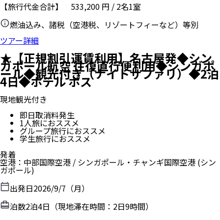
【旅行代金合計】
533,200
円
/
2
名
1
室
燃油込み、諸税（空港税、リゾートフィーなど）等別
ツアー詳細
★【正規割引運賃利用】名古屋発◆シン
ガポール航空 往復直行便利用◆シンガポ
ール◆観光付き（ナイトサファリ）◆2泊
4日◆ホテル ボス
現地観光付き
即日取消料発生
1人旅におススメ
グループ旅行におススメ
学生旅行におススメ
発着
空港
：
中部国際空港
/
シンガポール・チャンギ国際空港
(シン
ガポール)
出発日
2026/9/7（月）
泊数
2
泊
4
日（現地滞在時間：
2日9時間
）