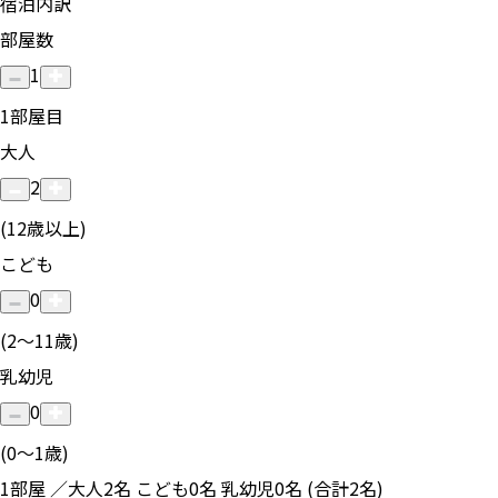
宿泊内訳
部屋数
1
1
部屋目
大人
2
(12歳以上)
こども
0
(2〜11歳)
乳幼児
0
(0〜1歳)
1部屋 ／大人2名 こども0名 乳幼児0名 (合計2名)