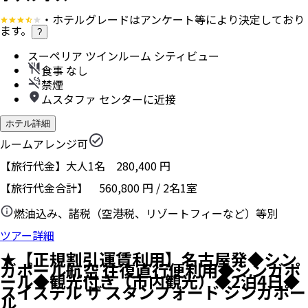
・ホテルグレードはアンケート等により決定しており
ます。
?
スーペリア ツインルーム シティビュー
食事 なし
禁煙
ムスタファ センターに近接
ホテル詳細
ルームアレンジ可
【旅行代金】大人1名
280,400
円
【旅行代金合計】
560,800
円
/
2
名
1
室
燃油込み、諸税（空港税、リゾートフィーなど）等別
ツアー詳細
★【正規割引運賃利用】名古屋発◆シン
ガポール航空 往復直行便利用◆シンガポ
ール◆観光付き（市内観光）◆2泊4日◆
スイステル ザ スタンフォード シンガポー
ル