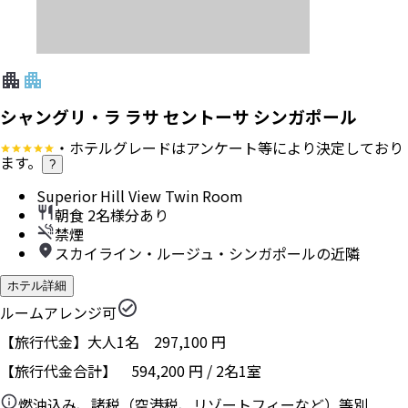
シャングリ・ラ ラサ セントーサ シンガポール
・ホテルグレードはアンケート等により決定しており
ます。
?
Superior Hill View Twin Room
朝食 2名様分あり
禁煙
スカイライン・ルージュ・シンガポールの近隣
ホテル詳細
ルームアレンジ可
【旅行代金】大人1名
297,100
円
【旅行代金合計】
594,200
円
/
2
名
1
室
燃油込み、諸税（空港税、リゾートフィーなど）等別