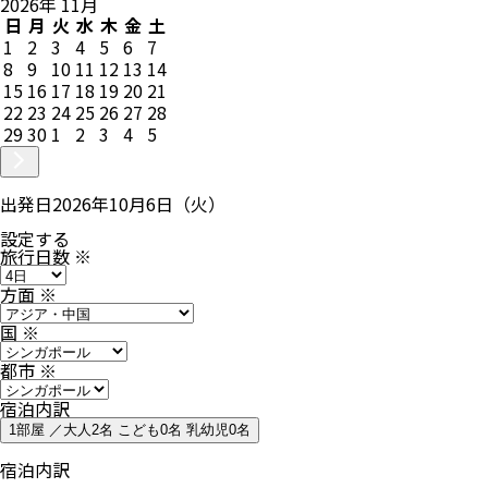
2026
年
11
月
日
月
火
水
木
金
土
1
2
3
4
5
6
7
8
9
10
11
12
13
14
15
16
17
18
19
20
21
22
23
24
25
26
27
28
29
30
1
2
3
4
5
出発日
2026年10月6日（火）
設定する
旅行日数
※
方面
※
国
※
都市
※
宿泊内訳
1部屋 ／大人2名 こども0名 乳幼児0名
宿泊内訳