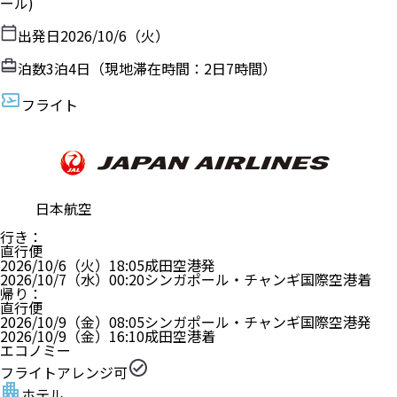
ール)
出発日
2026/10/6（火）
泊数
3
泊
4
日（現地滞在時間：
2日7時間
）
フライト
日本航空
行き
：
直行便
2026/10/6（火）
18:05
成田空港
発
2026/10/7（水）
00:20
シンガポール・チャンギ国際空港
着
帰り
：
直行便
2026/10/9（金）
08:05
シンガポール・チャンギ国際空港
発
2026/10/9（金）
16:10
成田空港
着
エコノミー
フライトアレンジ可
ホテル