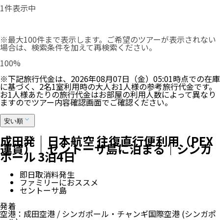
1
件表示中
※最大100件まで表示します。ご希望のツアーが表示されない
場合は、検索条件を加えて再検索ください。
100
%
※下記旅行代金は、
2026年08月07日（金）05:01
時点での在庫
に基づく、
2
名
1
室利用時の大人お1人様の参考旅行代金です。
お1人様あたりの旅行代金はお部屋の利用人数によって異なり
ますのでツアー内容確認画面でご確認ください。
安い順
成田発｜日本航空 往復直行便利用（PEX
運賃）｜セントーサ島に泊まる｜シンガ
ポール 3泊4日
即日取消料発生
ファミリーにおススメ
セントーサ島
発着
空港
：
成田空港
/
シンガポール・チャンギ国際空港
(シンガポ