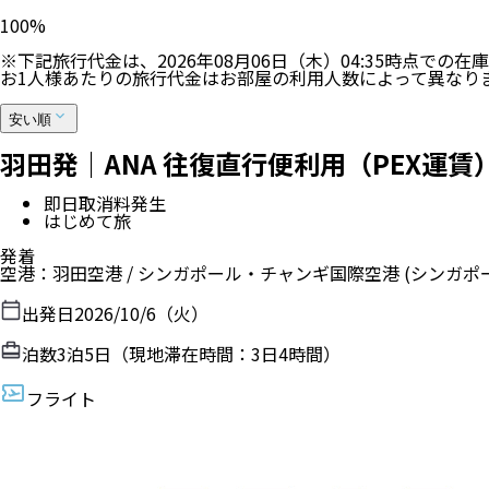
100
%
※下記旅行代金は、
2026年08月06日（木）04:35
時点での在庫
お1人様あたりの旅行代金はお部屋の利用人数によって異なり
安い順
羽田発｜ANA 往復直行便利用（PEX運
即日取消料発生
はじめて旅
発着
空港
：
羽田空港
/
シンガポール・チャンギ国際空港
(シンガポ
出発日
2026/10/6（火）
泊数
3
泊
5
日（現地滞在時間：
3日4時間
）
フライト