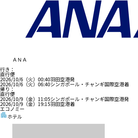
ＡＮＡ
行き
：
直行便
2026/10/6（火）
00:40
羽田空港
発
2026/10/6（火）
06:40
シンガポール・チャンギ国際空港
着
帰り
：
直行便
2026/10/9（金）
11:05
シンガポール・チャンギ国際空港
発
2026/10/9（金）
19:15
羽田空港
着
エコノミー
ホテル