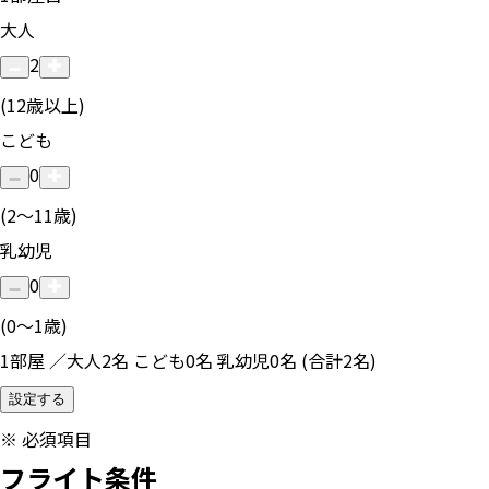
大人
2
(12歳以上)
こども
0
(2〜11歳)
乳幼児
0
(0〜1歳)
1部屋 ／大人2名 こども0名 乳幼児0名 (合計2名)
設定する
※
必須項目
フライト条件