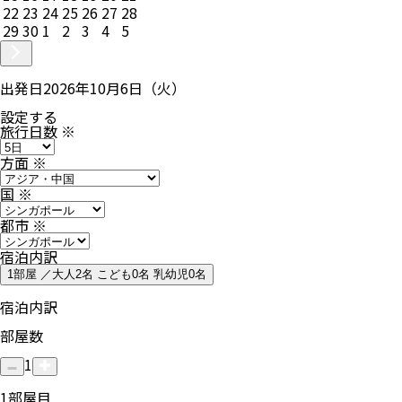
22
23
24
25
26
27
28
29
30
1
2
3
4
5
出発日
2026年10月6日（火）
設定する
旅行日数
※
方面
※
国
※
都市
※
宿泊内訳
1部屋 ／大人2名 こども0名 乳幼児0名
宿泊内訳
部屋数
1
1
部屋目