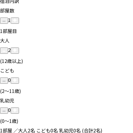
宿泊内訳
部屋数
1
1
部屋目
大人
2
(12歳以上)
こども
0
(2〜11歳)
乳幼児
0
(0〜1歳)
1部屋 ／大人2名 こども0名 乳幼児0名 (合計2名)