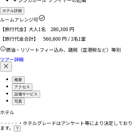
シンガポール フライヤーの近隣
ホテル詳細
ルームアレンジ可
【旅行代金】大人1名
280,300
円
【旅行代金合計】
560,600
円
/
2
名
1
室
燃油・リゾートフィー込み、諸税（空港税など）等別
ツアー詳細
概要
アクセス
設備サービス
写真
ホテル
・ホテルグレードはアンケート等により決定しており
ます。
?