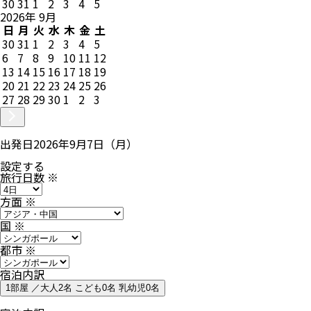
30
31
1
2
3
4
5
2026
年
9
月
日
月
火
水
木
金
土
30
31
1
2
3
4
5
6
7
8
9
10
11
12
13
14
15
16
17
18
19
20
21
22
23
24
25
26
27
28
29
30
1
2
3
出発日
2026年9月7日（月）
設定する
旅行日数
※
方面
※
国
※
都市
※
宿泊内訳
1部屋 ／大人2名 こども0名 乳幼児0名