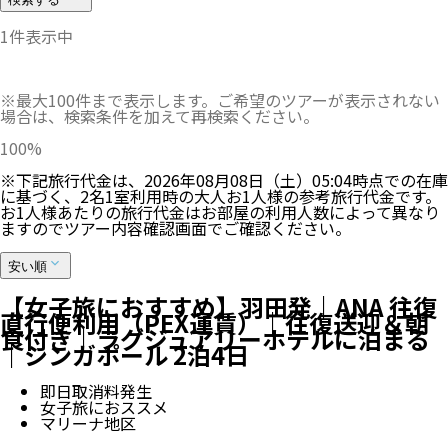
1
件表示中
※最大100件まで表示します。ご希望のツアーが表示されない
場合は、検索条件を加えて再検索ください。
100
%
※下記旅行代金は、
2026年08月08日（土）05:04
時点での在庫
に基づく、
2
名
1
室利用時の大人お1人様の参考旅行代金です。
お1人様あたりの旅行代金はお部屋の利用人数によって異なり
ますのでツアー内容確認画面でご確認ください。
安い順
【女子旅におすすめ】羽田発｜ANA 往復
直行便利用（PEX運賃）｜往復送迎＆朝
食付き｜ラグジュアリーホテルに泊まる
｜シンガポール 2泊4日
即日取消料発生
女子旅におススメ
マリーナ地区