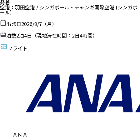
発着
空港
：
羽田空港
/
シンガポール・チャンギ国際空港
(シンガポ
ール)
出発日
2026/9/7（月）
泊数
2
泊
4
日（現地滞在時間：
2日4時間
）
フライト
ＡＮＡ