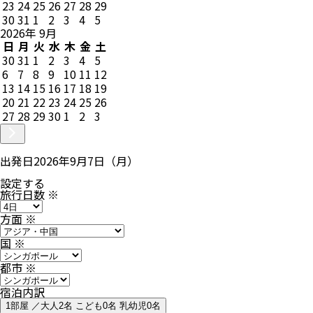
23
24
25
26
27
28
29
30
31
1
2
3
4
5
2026
年
9
月
日
月
火
水
木
金
土
30
31
1
2
3
4
5
6
7
8
9
10
11
12
13
14
15
16
17
18
19
20
21
22
23
24
25
26
27
28
29
30
1
2
3
出発日
2026年9月7日（月）
設定する
旅行日数
※
方面
※
国
※
都市
※
宿泊内訳
1部屋 ／大人2名 こども0名 乳幼児0名