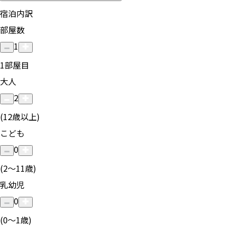
宿泊内訳
部屋数
1
1
部屋目
大人
2
(12歳以上)
こども
0
(2〜11歳)
乳幼児
0
(0〜1歳)