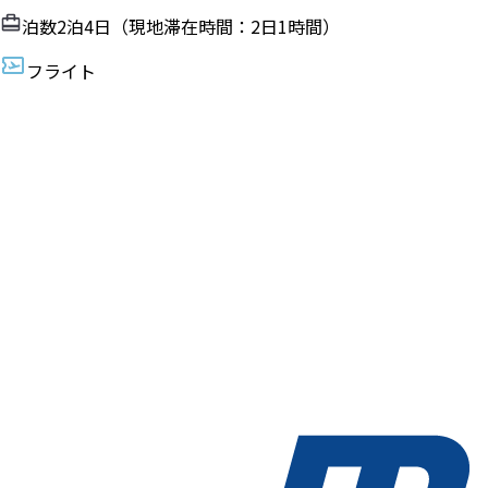
泊数
2
泊
4
日（現地滞在時間：
2日1時間
）
フライト