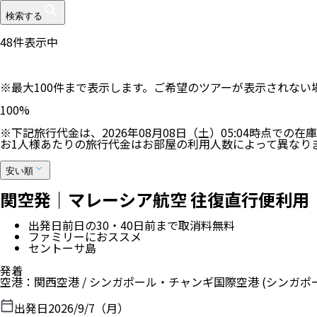
検索する
48
件表示中
※最大100件まで表示します。ご希望のツアーが表示されな
100
%
※下記旅行代金は、
2026年08月08日（土）05:04
時点での在庫
お1人様あたりの旅行代金はお部屋の利用人数によって異なり
安い順
関空発｜マレーシア航空 往復直行便利用
出発日前日の30・40日前まで取消料無料
ファミリーにおススメ
セントーサ島
発着
空港
：
関西空港
/
シンガポール・チャンギ国際空港
(シンガポ
出発日
2026/9/7（月）