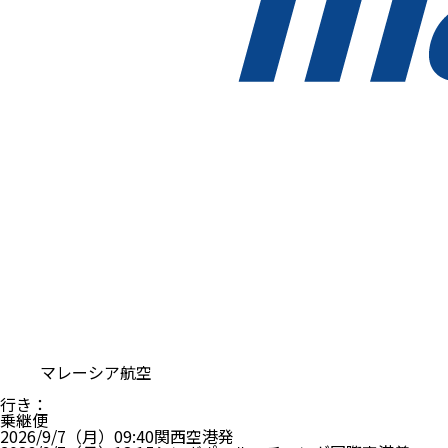
マレーシア航空
行き
：
乗継便
2026/9/7（月）
09:40
関西空港
発