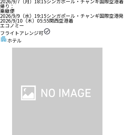
2026/9/7（月）
18:15
シンガポール・チャンギ国際空港
着
帰り
：
乗継便
2026/9/9（水）
19:15
シンガポール・チャンギ国際空港
発
2026/9/10（木）
05:55
関西空港
着
エコノミー
フライトアレンジ可
ホテル