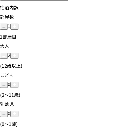
宿泊内訳
部屋数
1
1
部屋目
大人
2
(12歳以上)
こども
0
(2〜11歳)
乳幼児
0
(0〜1歳)