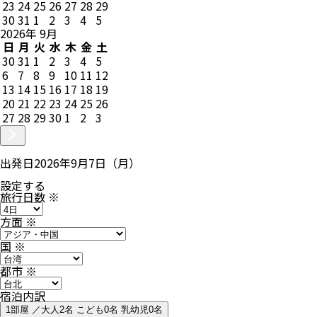
23
24
25
26
27
28
29
30
31
1
2
3
4
5
2026
年
9
月
日
月
火
水
木
金
土
30
31
1
2
3
4
5
6
7
8
9
10
11
12
13
14
15
16
17
18
19
20
21
22
23
24
25
26
27
28
29
30
1
2
3
出発日
2026年9月7日（月）
設定する
旅行日数
※
方面
※
国
※
都市
※
宿泊内訳
1部屋 ／大人2名 こども0名 乳幼児0名