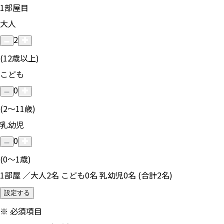
1
部屋目
大人
2
(12歳以上)
こども
0
(2〜11歳)
乳幼児
0
(0〜1歳)
1部屋 ／大人2名 こども0名 乳幼児0名 (合計2名)
設定する
※
必須項目