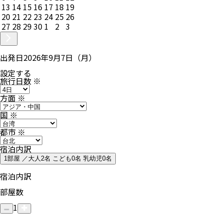
13
14
15
16
17
18
19
20
21
22
23
24
25
26
27
28
29
30
1
2
3
出発日
2026年9月7日（月）
設定する
旅行日数
※
方面
※
国
※
都市
※
宿泊内訳
1部屋 ／大人2名 こども0名 乳幼児0名
宿泊内訳
部屋数
1