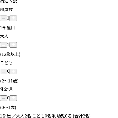
宿泊内訳
部屋数
1
1
部屋目
大人
2
(12歳以上)
こども
0
(2〜11歳)
乳幼児
0
(0〜1歳)
1部屋 ／大人2名 こども0名 乳幼児0名 (合計2名)