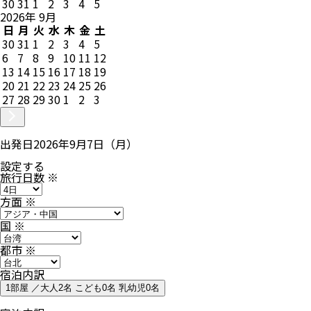
30
31
1
2
3
4
5
2026
年
9
月
日
月
火
水
木
金
土
30
31
1
2
3
4
5
6
7
8
9
10
11
12
13
14
15
16
17
18
19
20
21
22
23
24
25
26
27
28
29
30
1
2
3
出発日
2026年9月7日（月）
設定する
旅行日数
※
方面
※
国
※
都市
※
宿泊内訳
1部屋 ／大人2名 こども0名 乳幼児0名