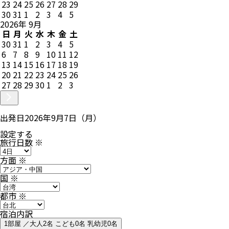
23
24
25
26
27
28
29
30
31
1
2
3
4
5
2026
年
9
月
日
月
火
水
木
金
土
30
31
1
2
3
4
5
6
7
8
9
10
11
12
13
14
15
16
17
18
19
20
21
22
23
24
25
26
27
28
29
30
1
2
3
出発日
2026年9月7日（月）
設定する
旅行日数
※
方面
※
国
※
都市
※
宿泊内訳
1部屋 ／大人2名 こども0名 乳幼児0名