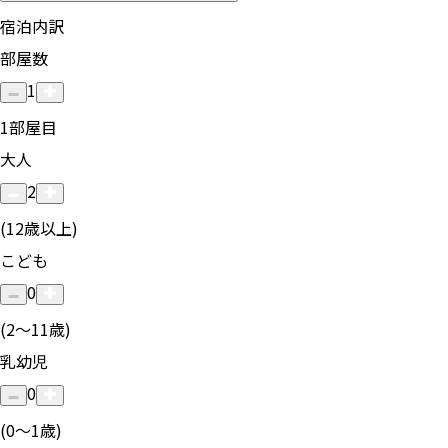
宿泊内訳
部屋数
1
1
部屋目
大人
2
(12歳以上)
こども
0
(2〜11歳)
乳幼児
0
(0〜1歳)