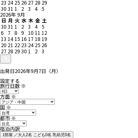
23
24
25
26
27
28
29
30
31
1
2
3
4
5
2026
年
9
月
日
月
火
水
木
金
土
30
31
1
2
3
4
5
6
7
8
9
10
11
12
13
14
15
16
17
18
19
20
21
22
23
24
25
26
27
28
29
30
1
2
3
出発日
2026年9月7日（月）
設定する
旅行日数
※
方面
※
国
※
都市
※
宿泊内訳
1部屋 ／大人2名 こども0名 乳幼児0名