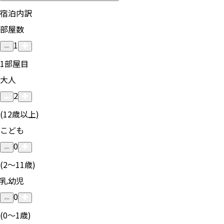
宿泊内訳
部屋数
1
1
部屋目
大人
2
(12歳以上)
こども
0
(2〜11歳)
乳幼児
0
(0〜1歳)