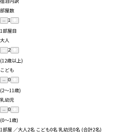
宿泊内訳
部屋数
1
1
部屋目
大人
2
(12歳以上)
こども
0
(2〜11歳)
乳幼児
0
(0〜1歳)
1部屋 ／大人2名 こども0名 乳幼児0名 (合計2名)