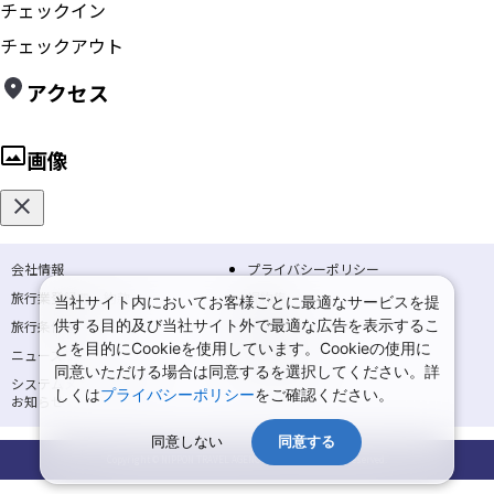
チェックイン
チェックアウト
アクセス
画像
会社情報
プライバシーポリシー
旅行業登録票・約款
規約集
当社サイト内においてお客様ごとに最適なサービスを提
供する目的及び当社サイト外で最適な広告を表示するこ
旅行条件書
商標について
とを目的にCookieを使用しています。Cookieの使用に
ニュースリリース
採用情報
同意いただける場合は同意するを選択してください。詳
システムメンテナンスの
サイトマップ
しくは
プライバシーポリシー
をご確認ください。
お知らせ
同意しない
同意する
Copyright © NIPPON TRAVEL AGENCY Co.,LTD. All rights reserved.