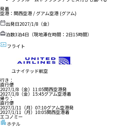
発着
空港
：
関西空港
/
グアム空港
(グアム)
出発日
2027/1/8（金）
泊数
3
泊
4
日（現地滞在時間：
2日15時間
）
フライト
ユナイテッド航空
行き
：
直行便
2027/1/8（金）
11:05
関西空港
発
2027/1/8（金）
15:45
グアム空港
着
帰り
：
直行便
2027/1/11（月）
07:10
グアム空港
発
2027/1/11（月）
10:05
関西空港
着
エコノミー
ホテル