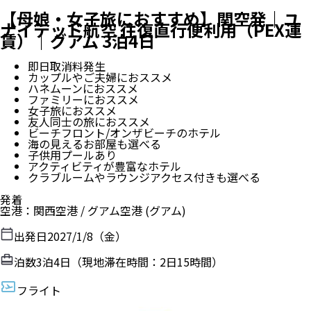
【母娘・女子旅におすすめ】関空発｜ユ
ナイテッド航空 往復直行便利用（PEX運
賃）｜グアム 3泊4日
即日取消料発生
カップルやご夫婦におススメ
ハネムーンにおススメ
ファミリーにおススメ
女子旅におススメ
友人同士の旅におススメ
ビーチフロント/オンザビーチのホテル
海の見えるお部屋も選べる
子供用プールあり
アクティビティが豊富なホテル
クラブルームやラウンジアクセス付きも選べる
発着
空港
：
関西空港
/
グアム空港
(グアム)
出発日
2027/1/8（金）
泊数
3
泊
4
日（現地滞在時間：
2日15時間
）
フライト