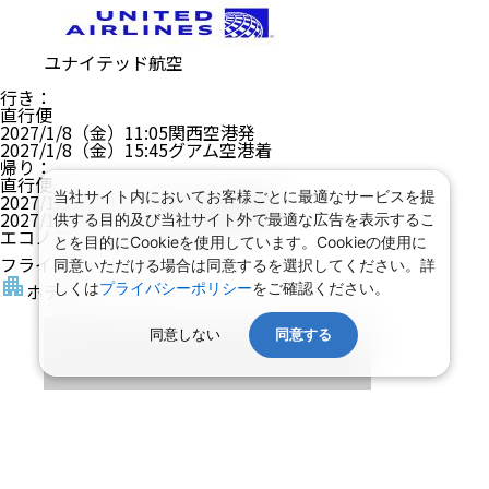
ユナイテッド航空
行き
：
直行便
2027/1/8（金）
11:05
関西空港
発
2027/1/8（金）
15:45
グアム空港
着
帰り
：
直行便
当社サイト内においてお客様ごとに最適なサービスを提
2027/1/11（月）
07:10
グアム空港
発
2027/1/11（月）
10:05
関西空港
着
供する目的及び当社サイト外で最適な広告を表示するこ
エコノミー
とを目的にCookieを使用しています。Cookieの使用に
フライトアレンジ可
同意いただける場合は同意するを選択してください。詳
しくは
プライバシーポリシー
をご確認ください。
ホテル
同意しない
同意する