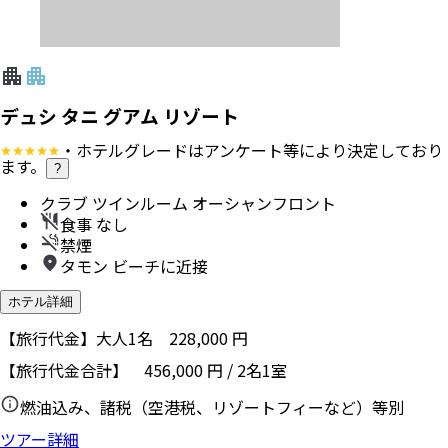
デュシ タニ グアム リゾート
・ホテルグレードはアンケート等により決定しており
ます。
?
クラブ ツインルーム オーシャンフロント
食事 なし
禁煙
タモン ビーチに近接
ホテル詳細
【旅行代金】大人1名
228,000
円
【旅行代金合計】
456,000
円
/
2
名
1
室
燃油込み、諸税（空港税、リゾートフィーなど）等別
ツアー詳細