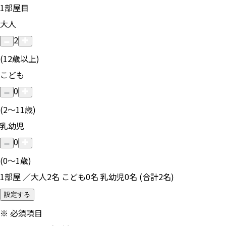
1
部屋目
大人
2
(12歳以上)
こども
0
(2〜11歳)
乳幼児
0
(0〜1歳)
1部屋 ／大人2名 こども0名 乳幼児0名 (合計2名)
設定する
※
必須項目