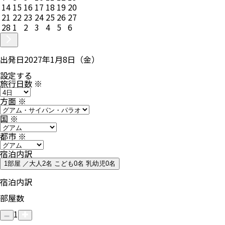
14
15
16
17
18
19
20
21
22
23
24
25
26
27
28
1
2
3
4
5
6
出発日
2027年1月8日（金）
設定する
旅行日数
※
方面
※
国
※
都市
※
宿泊内訳
1部屋 ／大人2名 こども0名 乳幼児0名
宿泊内訳
部屋数
1