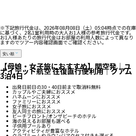
※最大100件まで表示します。ご希望のツアーが表示されない
場合は、検索条件を加えて再検索ください。
100
%
※下記旅行代金は、
2026年08月08日（土）05:04
時点での在庫
に基づく、
2
名
1
室利用時の大人お1人様の参考旅行代金です。
お1人様あたりの旅行代金はお部屋の利用人数によって異なり
ますのでツアー内容確認画面でご確認ください。
安い順
【母娘・女子旅におすすめ】関空発｜ユ
ナイテッド航空 往復直行便利用｜グアム
3泊4日
出発日前日の30・40日前まで取消料無料
カップルやご夫婦におススメ
ハネムーンにおススメ
ファミリーにおススメ
女子旅におススメ
友人同士の旅におススメ
ビーチフロント/オンザビーチのホテル
海の見えるお部屋も選べる
子供用プールあり
アクティビティが豊富なホテル
クラブルームやラウンジアクセス付きも選べる