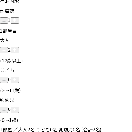
宿泊内訳
部屋数
1
1
部屋目
大人
2
(12歳以上)
こども
0
(2〜11歳)
乳幼児
0
(0〜1歳)
1部屋 ／大人2名 こども0名 乳幼児0名 (合計2名)