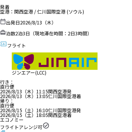
発着
空港
：
関西空港
/
仁川国際空港
(ソウル)
出発日
2026/8/13（木）
泊数
2
泊
3
日（現地滞在時間：
2日3時間
）
フライト
ジンエアー(LCC)
行き
：
直行便
2026/8/13（木）
11:15
関西空港
発
2026/8/13（木）
13:05
仁川国際空港
着
帰り
：
直行便
2026/8/15（土）
16:10
仁川国際空港
発
2026/8/15（土）
18:05
関西空港
着
エコノミー
フライトアレンジ可