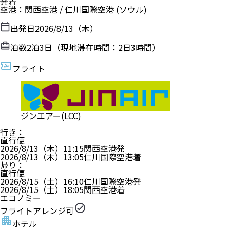
発着
空港
：
関西空港
/
仁川国際空港
(ソウル)
出発日
2026/8/13（木）
泊数
2
泊
3
日（現地滞在時間：
2日3時間
）
フライト
ジンエアー(LCC)
行き
：
直行便
2026/8/13（木）
11:15
関西空港
発
2026/8/13（木）
13:05
仁川国際空港
着
帰り
：
直行便
2026/8/15（土）
16:10
仁川国際空港
発
2026/8/15（土）
18:05
関西空港
着
エコノミー
フライトアレンジ可
ホテル