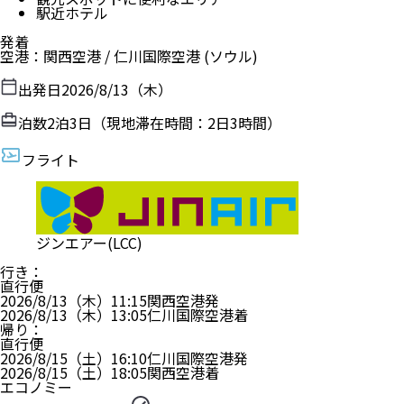
駅近ホテル
発着
空港
：
関西空港
/
仁川国際空港
(ソウル)
出発日
2026/8/13（木）
泊数
2
泊
3
日（現地滞在時間：
2日3時間
）
フライト
ジンエアー(LCC)
行き
：
直行便
2026/8/13（木）
11:15
関西空港
発
2026/8/13（木）
13:05
仁川国際空港
着
帰り
：
直行便
2026/8/15（土）
16:10
仁川国際空港
発
2026/8/15（土）
18:05
関西空港
着
エコノミー