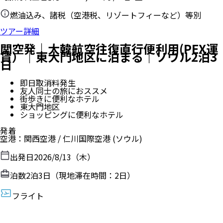
燃油込み、諸税（空港税、リゾートフィーなど）等別
ツアー詳細
関空発｜大韓航空往復直行便利用(PEX運
賃）｜東大門地区に泊まる｜ソウル2泊3
日
即日取消料発生
友人同士の旅におススメ
街歩きに便利なホテル
東大門地区
ショッピングに便利なホテル
発着
空港
：
関西空港
/
仁川国際空港
(ソウル)
出発日
2026/8/13（木）
泊数
2
泊
3
日（現地滞在時間：
2日
）
フライト