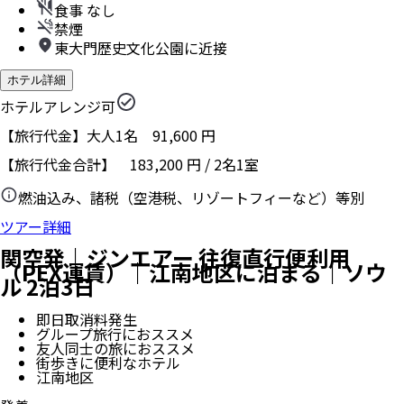
食事 なし
禁煙
東大門歴史文化公園に近接
ホテル詳細
ホテルアレンジ可
【旅行代金】大人1名
91,600
円
【旅行代金合計】
183,200
円
/
2
名
1
室
燃油込み、諸税（空港税、リゾートフィーなど）等別
ツアー詳細
関空発｜ジンエアー 往復直行便利用
（PEX運賃）｜江南地区に泊まる｜ソウ
ル 2泊3日
即日取消料発生
グループ旅行におススメ
友人同士の旅におススメ
街歩きに便利なホテル
江南地区