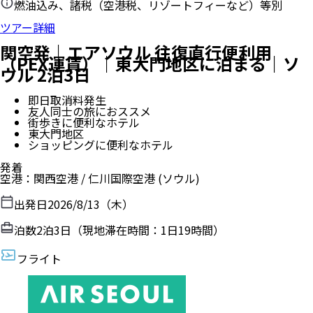
燃油込み、諸税（空港税、リゾートフィーなど）等別
ツアー詳細
関空発｜エアソウル 往復直行便利用
（PEX運賃）｜東大門地区に泊まる｜ソ
ウル 2泊3日
即日取消料発生
友人同士の旅におススメ
街歩きに便利なホテル
東大門地区
ショッピングに便利なホテル
発着
空港
：
関西空港
/
仁川国際空港
(ソウル)
出発日
2026/8/13（木）
泊数
2
泊
3
日（現地滞在時間：
1日19時間
）
フライト