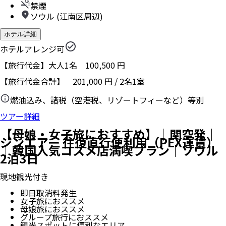
禁煙
ソウル (江南区周辺)
ホテル詳細
ホテルアレンジ可
【旅行代金】大人1名
100,500
円
【旅行代金合計】
201,000
円
/
2
名
1
室
燃油込み、諸税（空港税、リゾートフィーなど）等別
ツアー詳細
【母娘・女子旅におすすめ】｜関空発｜
ジンエアー 往復直行便利用（PEX運賃）
｜韓国人気コスメ店満喫プラン｜ソウル
2泊3日
現地観光付き
即日取消料発生
女子旅におススメ
母娘旅におススメ
グループ旅行におススメ
観光スポットに便利なエリア