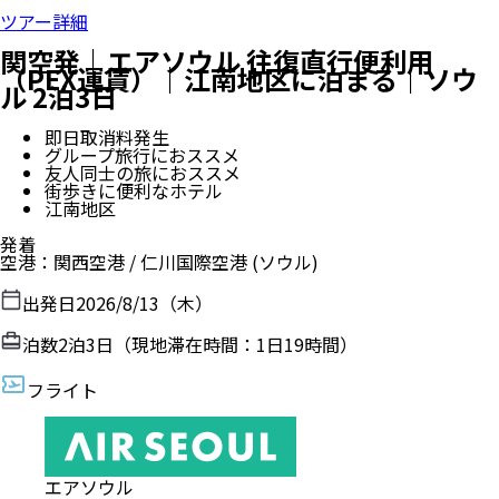
ツアー詳細
関空発｜エアソウル 往復直行便利用
（PEX運賃）｜江南地区に泊まる｜ソウ
ル 2泊3日
即日取消料発生
グループ旅行におススメ
友人同士の旅におススメ
街歩きに便利なホテル
江南地区
発着
空港
：
関西空港
/
仁川国際空港
(ソウル)
出発日
2026/8/13（木）
泊数
2
泊
3
日（現地滞在時間：
1日19時間
）
フライト
エアソウル