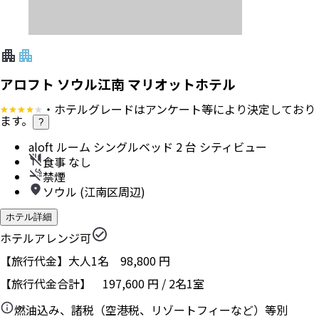
アロフト ソウル江南 マリオットホテル
・ホテルグレードはアンケート等により決定しており
ます。
?
aloft ルーム シングルベッド 2 台 シティビュー
食事 なし
禁煙
ソウル (江南区周辺)
ホテル詳細
ホテルアレンジ可
【旅行代金】大人1名
98,800
円
【旅行代金合計】
197,600
円
/
2
名
1
室
燃油込み、諸税（空港税、リゾートフィーなど）等別