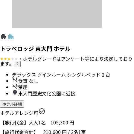
トラベロッジ 東大門 ホテル
・ホテルグレードはアンケート等により決定しており
ます。
?
デラックス ツインルーム シングルベッド 2 台
食事 なし
禁煙
東大門歴史文化公園に近接
ホテル詳細
ホテルアレンジ可
【旅行代金】大人1名
105,300
円
【旅行代金合計】
210,600
円
/
2
名
1
室