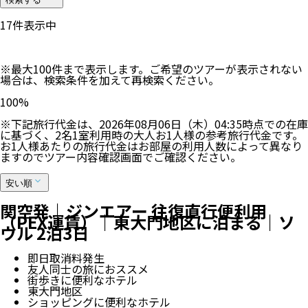
17
件表示中
※最大100件まで表示します。ご希望のツアーが表示されない
場合は、検索条件を加えて再検索ください。
100
%
※下記旅行代金は、
2026年08月06日（木）04:35
時点での在庫
に基づく、
2
名
1
室利用時の大人お1人様の参考旅行代金です。
お1人様あたりの旅行代金はお部屋の利用人数によって異なり
ますのでツアー内容確認画面でご確認ください。
安い順
関空発｜ジンエアー 往復直行便利用
（PEX運賃）｜東大門地区に泊まる｜ソ
ウル 2泊3日
即日取消料発生
友人同士の旅におススメ
街歩きに便利なホテル
東大門地区
ショッピングに便利なホテル