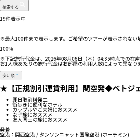
検索する
19
件表示中
※最大100件まで表示します。ご希望のツアーが表示されな
100
%
※下記旅行代金は、
2026年08月06日（木）04:35
時点での在庫
お1人様あたりの旅行代金はお部屋の利用人数によって異なり
安い順
★【正規割引運賃利用】関空発◆ベトジェッ
即日取消料発生
街歩きに便利なホテル
カップルやご夫婦におススメ
女子旅におススメ
友人同士の旅におススメ
発着
空港
：
関西空港
/
タンソンニャット国際空港
(ホーチミン)