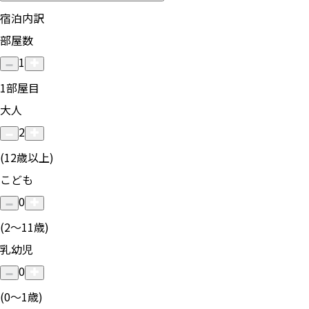
宿泊内訳
部屋数
1
1
部屋目
大人
2
(12歳以上)
こども
0
(2〜11歳)
乳幼児
0
(0〜1歳)