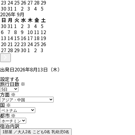
23
24
25
26
27
28
29
30
31
1
2
3
4
5
2026
年
9
月
日
月
火
水
木
金
土
30
31
1
2
3
4
5
6
7
8
9
10
11
12
13
14
15
16
17
18
19
20
21
22
23
24
25
26
27
28
29
30
1
2
3
出発日
2026年8月13日（木）
設定する
旅行日数
※
方面
※
国
※
都市
※
宿泊内訳
1部屋 ／大人2名 こども0名 乳幼児0名