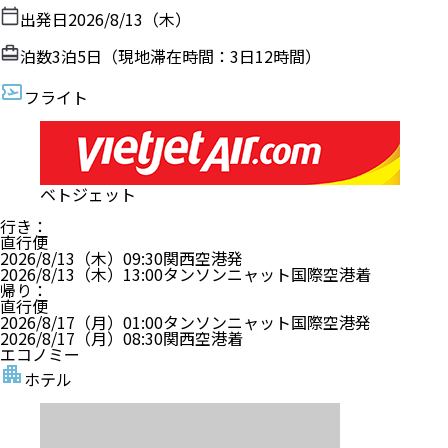
出発日
2026/8/13（木）
泊数
3
泊
5
日（現地滞在時間：
3日12時間
）
フライト
ベトジェット
行き
：
直行便
2026/8/13（木）
09:30
関西空港
発
2026/8/13（木）
13:00
タンソンニャット国際空港
着
帰り
：
直行便
2026/8/17（月）
01:00
タンソンニャット国際空港
発
2026/8/17（月）
08:30
関西空港
着
エコノミー
ホテル