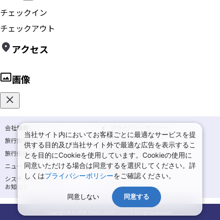
チェックイン
チェックアウト
アクセス
画像
会社情報
プライバシーポリシー
当社サイト内においてお客様ごとに最適なサービスを提
旅行業登録票・約款
規約集
供する目的及び当社サイト外で最適な広告を表示するこ
旅行条件書
商標について
とを目的にCookieを使用しています。Cookieの使用に
同意いただける場合は同意するを選択してください。詳
ニュースリリース
採用情報
しくは
プライバシーポリシー
をご確認ください。
システムメンテナンスの
サイトマップ
お知らせ
同意しない
同意する
Copyright © NIPPON TRAVEL AGENCY Co.,LTD. All rights reserved.