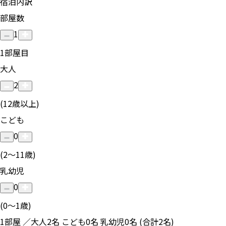
宿泊内訳
部屋数
1
1
部屋目
大人
2
(12歳以上)
こども
0
(2〜11歳)
乳幼児
0
(0〜1歳)
1部屋 ／大人2名 こども0名 乳幼児0名 (合計2名)