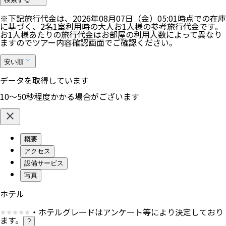
※下記旅行代金は、
2026年08月07日（金）05:01
時点での在庫
に基づく、
2
名
1
室利用時の大人お1人様の参考旅行代金です。
お1人様あたりの旅行代金はお部屋の利用人数によって異なり
ますのでツアー内容確認画面でご確認ください。
安い順
データを取得しています
10〜50秒程度かかる場合がございます
概要
アクセス
設備サービス
写真
ホテル
・ホテルグレードはアンケート等により決定しており
ます。
?