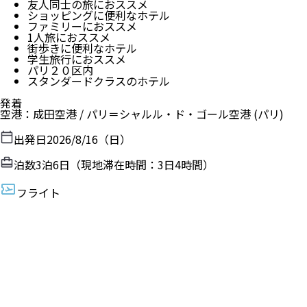
友人同士の旅におススメ
ショッピングに便利なホテル
ファミリーにおススメ
1人旅におススメ
街歩きに便利なホテル
学生旅行におススメ
パリ２０区内
スタンダードクラスのホテル
発着
空港
：
成田空港
/
パリ＝シャルル・ド・ゴール空港
(パリ)
出発日
2026/8/16（日）
泊数
3
泊
6
日（現地滞在時間：
3日4時間
）
フライト