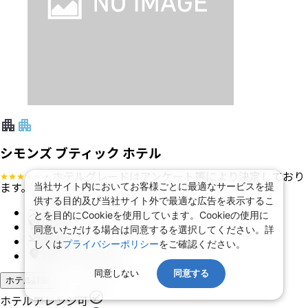
シモンズ ブティック ホテル
・ホテルグレードはアンケート等により決定しており
ます。
当社サイト内においてお客様ごとに最適なサービスを提
?
供する目的及び当社サイト外で最適な広告を表示するこ
スタンダード ダブルルーム
とを目的にCookieを使用しています。Cookieの使用に
食事 なし
同意いただける場合は同意するを選択してください。詳
禁煙
しくは
プライバシーポリシー
をご確認ください。
パリ (18 区周辺)
同意しない
同意する
ホテル詳細
ホテルアレンジ可