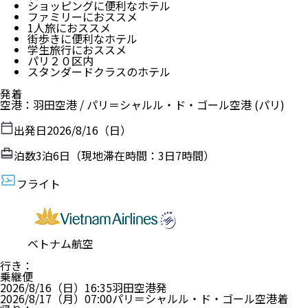
ショッピングに便利なホテル
ファミリーにおススメ
1人旅におススメ
街歩きに便利なホテル
学生旅行におススメ
パリ２０区内
スタンダードクラスのホテル
発着
空港
：
羽田空港
/
パリ＝シャルル・ド・ゴール空港
(パリ)
出発日
2026/8/16（日）
泊数
3
泊
6
日（現地滞在時間：
3日7時間
）
フライト
ベトナム航空
行き
：
乗継便
2026/8/16（日）
16:35
羽田空港
発
2026/8/17（月）
07:00
パリ＝シャルル・ド・ゴール空港
着