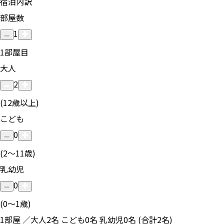
宿泊内訳
部屋数
1
1
部屋目
大人
2
(12歳以上)
こども
0
(2〜11歳)
乳幼児
0
(0〜1歳)
1部屋 ／大人2名 こども0名 乳幼児0名 (合計2名)