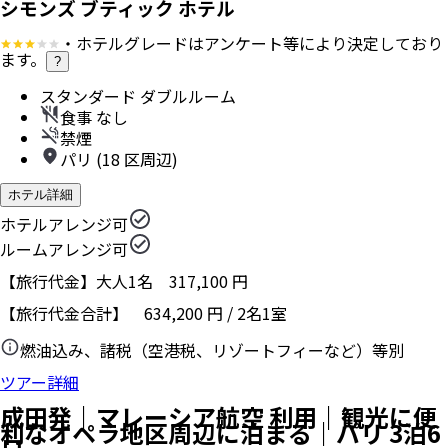
シモンズ ブティック ホテル
・ホテルグレードはアンケート等により決定しており
ます。
?
スタンダード ダブルルーム
食事 なし
禁煙
パリ (18 区周辺)
ホテル詳細
ホテルアレンジ可
ルームアレンジ可
【旅行代金】大人1名
317,100
円
【旅行代金合計】
634,200
円
/
2
名
1
室
燃油込み、諸税（空港税、リゾートフィーなど）等別
ツアー詳細
成田発｜マレーシア航空 利用｜観光に便
利なオペラ地区周辺に泊まる｜パリ 3泊6