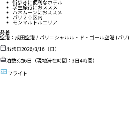
街歩きに便利なホテル
学生旅行におススメ
ハネムーンにおススメ
パリ２０区内
モンマルトルエリア
発着
空港
：
成田空港
/
パリ＝シャルル・ド・ゴール空港
(パリ)
出発日
2026/8/16（日）
泊数
3
泊
6
日（現地滞在時間：
3日4時間
）
フライト