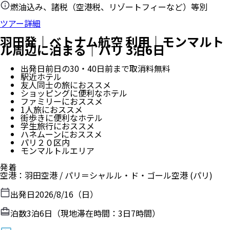
燃油込み、諸税（空港税、リゾートフィーなど）等別
ツアー詳細
羽田発｜ベトナム航空 利用｜モンマルト
ル周辺に泊まる｜パリ 3泊6日
出発日前日の30・40日前まで取消料無料
駅近ホテル
友人同士の旅におススメ
ショッピングに便利なホテル
ファミリーにおススメ
1人旅におススメ
街歩きに便利なホテル
学生旅行におススメ
ハネムーンにおススメ
パリ２０区内
モンマルトルエリア
発着
空港
：
羽田空港
/
パリ＝シャルル・ド・ゴール空港
(パリ)
出発日
2026/8/16（日）
泊数
3
泊
6
日（現地滞在時間：
3日7時間
）