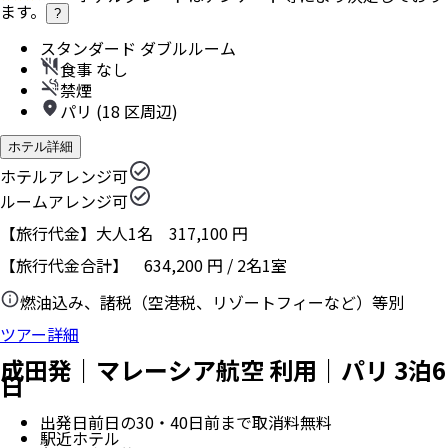
ます。
?
スタンダード ダブルルーム
食事 なし
禁煙
パリ (18 区周辺)
ホテル詳細
ホテルアレンジ可
ルームアレンジ可
【旅行代金】大人1名
317,100
円
【旅行代金合計】
634,200
円
/
2
名
1
室
燃油込み、諸税（空港税、リゾートフィーなど）等別
ツアー詳細
成田発｜マレーシア航空 利用｜パリ 3泊6
日
出発日前日の30・40日前まで取消料無料
駅近ホテル