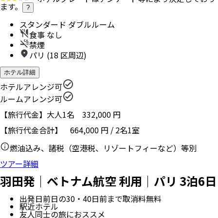
ます。
?
スタンダード ダブルルーム
食事 なし
禁煙
パリ (18 区周辺)
ホテル詳細
ホテルアレンジ可
ルームアレンジ可
【旅行代金】大人1名
332,000
円
【旅行代金合計】
664,000
円
/
2
名
1
室
燃油込み、諸税（空港税、リゾートフィーなど）等別
ツアー詳細
羽田発｜ベトナム航空 利用｜パリ 3泊6日
出発日前日の30・40日前まで取消料無料
駅近ホテル
友人同士の旅におススメ