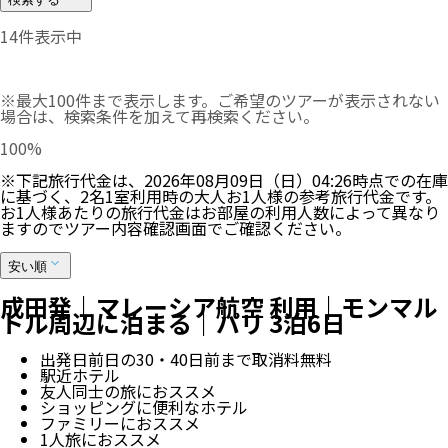
14
件表示中
※最大100件まで表示します。ご希望のツアーが表示されない
場合は、検索条件を加えて再検索ください。
100
%
※下記旅行代金は、
2026年08月09日（日）04:26
時点での在庫
に基づく、
2
名
1
室利用時の大人お1人様の参考旅行代金です。
お1人様あたりの旅行代金はお部屋の利用人数によって異なり
ますのでツアー内容確認画面でご確認ください。
安い順
成田発｜マレーシア航空 利用｜モンマル
トル周辺に泊まる｜パリ 3泊6日
出発日前日の30・40日前まで取消料無料
駅近ホテル
友人同士の旅におススメ
ショッピングに便利なホテル
ファミリーにおススメ
1人旅におススメ