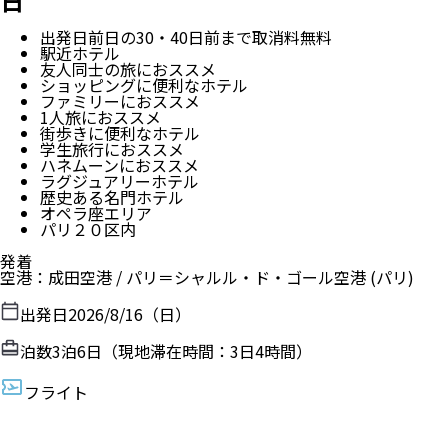
日
出発日前日の30・40日前まで取消料無料
駅近ホテル
友人同士の旅におススメ
ショッピングに便利なホテル
ファミリーにおススメ
1人旅におススメ
街歩きに便利なホテル
学生旅行におススメ
ハネムーンにおススメ
ラグジュアリーホテル
歴史ある名門ホテル
オペラ座エリア
パリ２０区内
発着
空港
：
成田空港
/
パリ＝シャルル・ド・ゴール空港
(パリ)
出発日
2026/8/16（日）
泊数
3
泊
6
日（現地滞在時間：
3日4時間
）
フライト