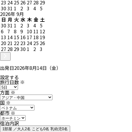
23
24
25
26
27
28
29
30
31
1
2
3
4
5
2026
年
9
月
日
月
火
水
木
金
土
30
31
1
2
3
4
5
6
7
8
9
10
11
12
13
14
15
16
17
18
19
20
21
22
23
24
25
26
27
28
29
30
1
2
3
出発日
2026年8月14日（金）
設定する
旅行日数
※
方面
※
国
※
都市
※
宿泊内訳
1部屋 ／大人2名 こども0名 乳幼児0名