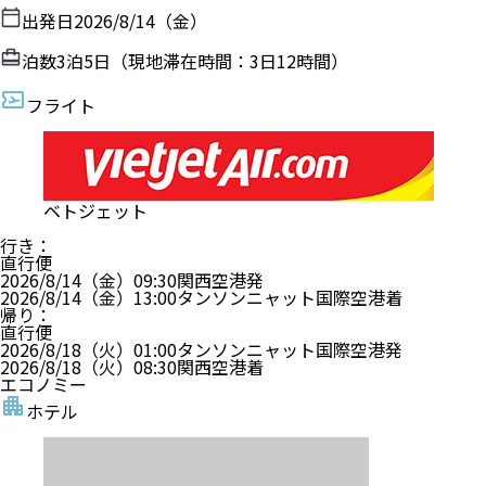
出発日
2026/8/14（金）
泊数
3
泊
5
日（現地滞在時間：
3日12時間
）
フライト
ベトジェット
行き
：
直行便
2026/8/14（金）
09:30
関西空港
発
2026/8/14（金）
13:00
タンソンニャット国際空港
着
帰り
：
直行便
2026/8/18（火）
01:00
タンソンニャット国際空港
発
2026/8/18（火）
08:30
関西空港
着
エコノミー
ホテル