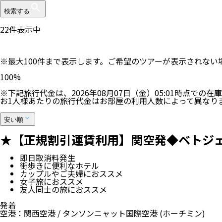
検索する
22
件表示中
※最大100件まで表示します。ご希望のツアーが表示されな
100
%
※下記旅行代金は、
2026年08月07日（金）05:01
時点での在庫
お1人様あたりの旅行代金はお部屋の利用人数によって異なり
安い順
★【正規割引運賃利用】関空発◆ベトジェッ
即日取消料発生
街歩きに便利なホテル
カップルやご夫婦におススメ
女子旅におススメ
友人同士の旅におススメ
発着
空港
：
関西空港
/
タンソンニャット国際空港
(ホーチミン)