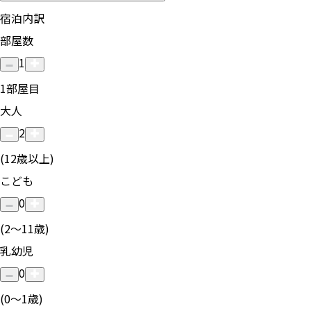
宿泊内訳
部屋数
1
1
部屋目
大人
2
(12歳以上)
こども
0
(2〜11歳)
乳幼児
0
(0〜1歳)