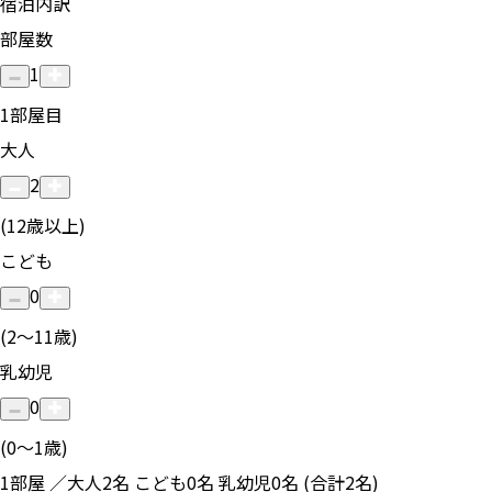
宿泊内訳
部屋数
1
1
部屋目
大人
2
(12歳以上)
こども
0
(2〜11歳)
乳幼児
0
(0〜1歳)
1部屋 ／大人2名 こども0名 乳幼児0名 (合計2名)