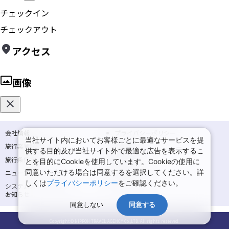
チェックイン
チェックアウト
アクセス
画像
会社情報
プライバシーポリシー
当社サイト内においてお客様ごとに最適なサービスを提
旅行業登録票・約款
規約集
供する目的及び当社サイト外で最適な広告を表示するこ
旅行条件書
商標について
とを目的にCookieを使用しています。Cookieの使用に
同意いただける場合は同意するを選択してください。詳
ニュースリリース
採用情報
しくは
プライバシーポリシー
をご確認ください。
システムメンテナンスの
サイトマップ
お知らせ
同意しない
同意する
Copyright © NIPPON TRAVEL AGENCY Co.,LTD. All rights reserved.