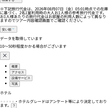
※下記旅行代金は、
2026年08月07日（金）05:01
時点での在庫
に基づく、
2
名
1
室利用時の大人お1人様の参考旅行代金です。
お1人様あたりの旅行代金はお部屋の利用人数によって異なり
ますのでツアー内容確認画面でご確認ください。
安い順
データを取得しています
10〜50秒程度かかる場合がございます
概要
アクセス
設備サービス
写真
ホテル
・ホテルグレードはアンケート等により決定しており
ます。
?