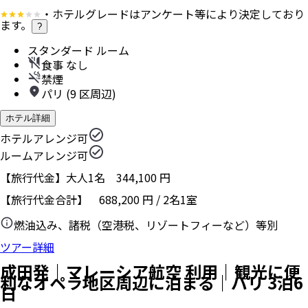
・ホテルグレードはアンケート等により決定しており
ます。
?
スタンダード ルーム
食事 なし
禁煙
パリ (9 区周辺)
ホテル詳細
ホテルアレンジ可
ルームアレンジ可
【旅行代金】大人1名
344,100
円
【旅行代金合計】
688,200
円
/
2
名
1
室
燃油込み、諸税（空港税、リゾートフィーなど）等別
ツアー詳細
成田発｜マレーシア航空 利用｜観光に便
利なオペラ地区周辺に泊まる｜パリ 3泊6
日