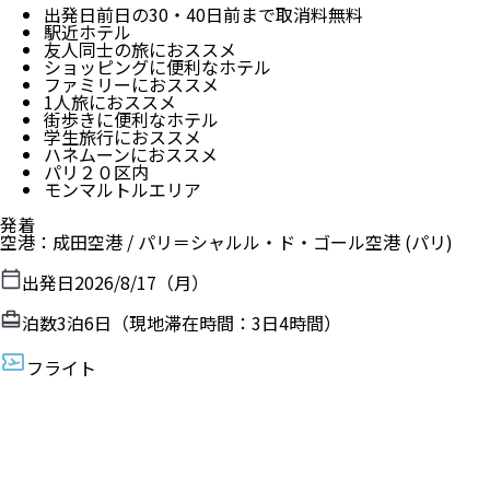
出発日前日の30・40日前まで取消料無料
駅近ホテル
友人同士の旅におススメ
ショッピングに便利なホテル
ファミリーにおススメ
1人旅におススメ
街歩きに便利なホテル
学生旅行におススメ
ハネムーンにおススメ
パリ２０区内
モンマルトルエリア
発着
空港
：
成田空港
/
パリ＝シャルル・ド・ゴール空港
(パリ)
出発日
2026/8/17（月）
泊数
3
泊
6
日（現地滞在時間：
3日4時間
）
フライト