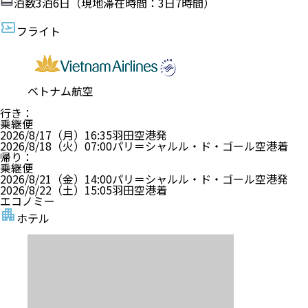
泊数
3
泊
6
日（現地滞在時間：
3日7時間
）
フライト
ベトナム航空
行き
：
乗継便
2026/8/17（月）
16:35
羽田空港
発
2026/8/18（火）
07:00
パリ＝シャルル・ド・ゴール空港
着
帰り
：
乗継便
2026/8/21（金）
14:00
パリ＝シャルル・ド・ゴール空港
発
2026/8/22（土）
15:05
羽田空港
着
エコノミー
ホテル