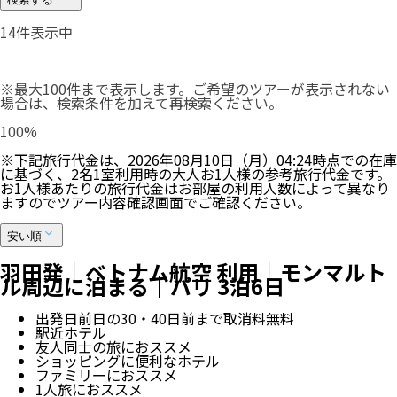
14
件表示中
※最大100件まで表示します。ご希望のツアーが表示されない
場合は、検索条件を加えて再検索ください。
100
%
※下記旅行代金は、
2026年08月10日（月）04:24
時点での在庫
に基づく、
2
名
1
室利用時の大人お1人様の参考旅行代金です。
お1人様あたりの旅行代金はお部屋の利用人数によって異なり
ますのでツアー内容確認画面でご確認ください。
安い順
羽田発｜ベトナム航空 利用｜モンマルト
ル周辺に泊まる｜パリ 3泊6日
出発日前日の30・40日前まで取消料無料
駅近ホテル
友人同士の旅におススメ
ショッピングに便利なホテル
ファミリーにおススメ
1人旅におススメ