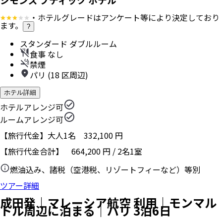
・ホテルグレードはアンケート等により決定しており
ます。
?
スタンダード ダブルルーム
食事 なし
禁煙
パリ (18 区周辺)
ホテル詳細
ホテルアレンジ可
ルームアレンジ可
【旅行代金】大人1名
332,100
円
【旅行代金合計】
664,200
円
/
2
名
1
室
燃油込み、諸税（空港税、リゾートフィーなど）等別
ツアー詳細
成田発｜マレーシア航空 利用｜モンマル
トル周辺に泊まる｜パリ 3泊6日