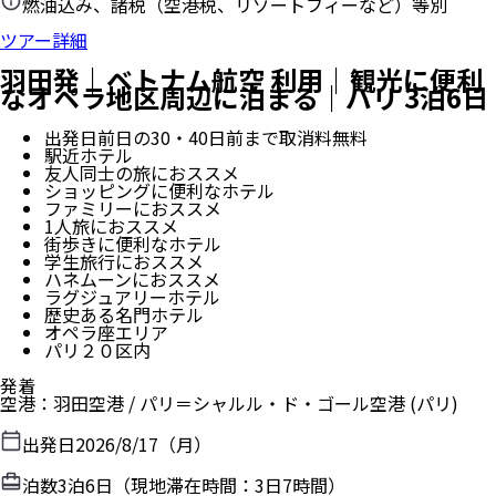
燃油込み、諸税（空港税、リゾートフィーなど）等別
ツアー詳細
羽田発｜ベトナム航空 利用｜観光に便利
なオペラ地区周辺に泊まる｜パリ 3泊6日
出発日前日の30・40日前まで取消料無料
駅近ホテル
友人同士の旅におススメ
ショッピングに便利なホテル
ファミリーにおススメ
1人旅におススメ
街歩きに便利なホテル
学生旅行におススメ
ハネムーンにおススメ
ラグジュアリーホテル
歴史ある名門ホテル
オペラ座エリア
パリ２０区内
発着
空港
：
羽田空港
/
パリ＝シャルル・ド・ゴール空港
(パリ)
出発日
2026/8/17（月）
泊数
3
泊
6
日（現地滞在時間：
3日7時間
）