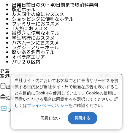
出発日前日の30・40日前まで取消料無料
駅近ホテル
友人同士の旅におススメ
ショッピングに便利なホテル
ファミリーにおススメ
1人旅におススメ
街歩きに便利なホテル
学生旅行におススメ
ハネムーンにおススメ
ラグジュアリーホテル
歴史ある名門ホテル
オペラ座エリア
パリ２０区内
発着
空港
：
成田空港
/
パリ＝シャルル・ド・ゴール空港
(パリ)
当社サイト内においてお客様ごとに最適なサービスを提
出発日
2026/8/17（月）
供する目的及び当社サイト外で最適な広告を表示するこ
とを目的にCookieを使用しています。Cookieの使用に
泊数
3
泊
6
日（現地滞在時間：
3日4時間
）
同意いただける場合は同意するを選択してください。詳
しくは
プライバシーポリシー
をご確認ください。
フライト
同意しない
同意する