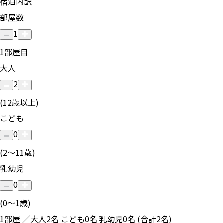
宿泊内訳
部屋数
1
1
部屋目
大人
2
(12歳以上)
こども
0
(2〜11歳)
乳幼児
0
(0〜1歳)
1部屋 ／大人2名 こども0名 乳幼児0名 (合計2名)