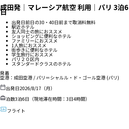
成田発｜マレーシア航空 利用｜パリ 3泊6
日
出発日前日の30・40日前まで取消料無料
駅近ホテル
友人同士の旅におススメ
ショッピングに便利なホテル
ファミリーにおススメ
1人旅におススメ
街歩きに便利なホテル
学生旅行におススメ
パリ２０区内
スタンダードクラスのホテル
発着
空港
：
成田空港
/
パリ＝シャルル・ド・ゴール空港
(パリ)
出発日
2026/8/17（月）
泊数
3
泊
6
日（現地滞在時間：
3日4時間
）
フライト