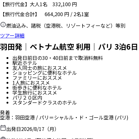
【旅行代金】大人1名
332,100
円
【旅行代金合計】
664,200
円
/
2
名
1
室
燃油込み、諸税（空港税、リゾートフィーなど）等別
ツアー詳細
羽田発｜ベトナム航空 利用｜パリ 3泊6日
出発日前日の30・40日前まで取消料無料
駅近ホテル
友人同士の旅におススメ
ショッピングに便利なホテル
ファミリーにおススメ
1人旅におススメ
街歩きに便利なホテル
学生旅行におススメ
パリ２０区内
スタンダードクラスのホテル
発着
空港
：
羽田空港
/
パリ＝シャルル・ド・ゴール空港
(パリ)
出発日
2026/8/17（月）