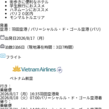
街歩きに便利なホテル
学生旅行におススメ
ハネムーンにおススメ
パリ２０区内
モンマルトルエリア
発着
空港
：
羽田空港
/
パリ＝シャルル・ド・ゴール空港
(パリ)
出発日
2026/8/17（月）
泊数
3
泊
6
日（現地滞在時間：
3日7時間
）
フライト
ベトナム航空
行き
：
乗継便
2026/8/17（月）
16:35
羽田空港
発
2026/8/18（火）
07:00
パリ＝シャルル・ド・ゴール空港
着
帰り
：
乗継便