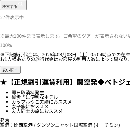
検索する
27
件表示中
※最大100件まで表示します。ご希望のツアーが表示されな
100
%
※下記旅行代金は、
2026年08月08日（土）05:04
時点での在庫
お1人様あたりの旅行代金はお部屋の利用人数によって異なり
安い順
★【正規割引運賃利用】関空発◆ベトジェッ
即日取消料発生
街歩きに便利なホテル
カップルやご夫婦におススメ
女子旅におススメ
友人同士の旅におススメ
発着
空港
：
関西空港
/
タンソンニャット国際空港
(ホーチミン)