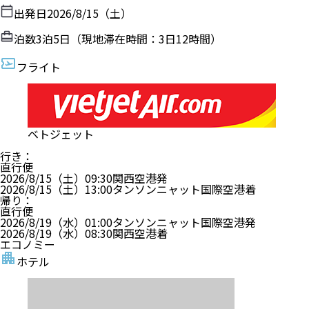
出発日
2026/8/15（土）
泊数
3
泊
5
日（現地滞在時間：
3日12時間
）
フライト
ベトジェット
行き
：
直行便
2026/8/15（土）
09:30
関西空港
発
2026/8/15（土）
13:00
タンソンニャット国際空港
着
帰り
：
直行便
2026/8/19（水）
01:00
タンソンニャット国際空港
発
2026/8/19（水）
08:30
関西空港
着
エコノミー
ホテル