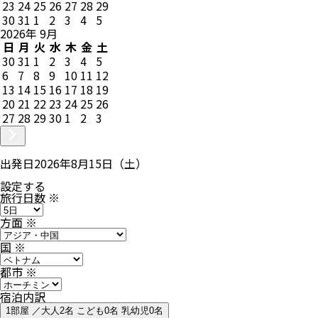
23
24
25
26
27
28
29
30
31
1
2
3
4
5
2026
年
9
月
日
月
火
水
木
金
土
30
31
1
2
3
4
5
6
7
8
9
10
11
12
13
14
15
16
17
18
19
20
21
22
23
24
25
26
27
28
29
30
1
2
3
出発日
2026年8月15日（土）
設定する
旅行日数
※
方面
※
国
※
都市
※
宿泊内訳
1部屋 ／大人2名 こども0名 乳幼児0名