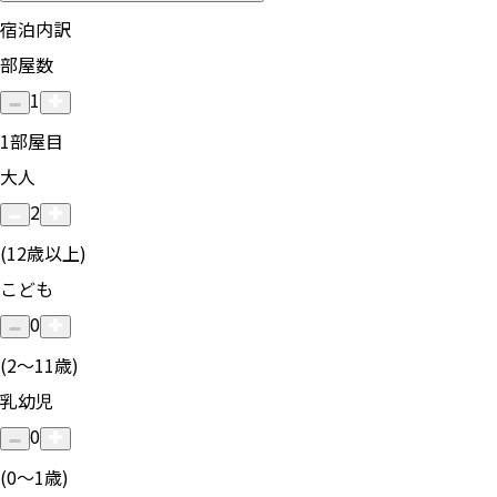
宿泊内訳
部屋数
1
1
部屋目
大人
2
(12歳以上)
こども
0
(2〜11歳)
乳幼児
0
(0〜1歳)