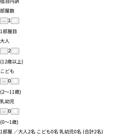
宿泊内訳
部屋数
1
1
部屋目
大人
2
(12歳以上)
こども
0
(2〜11歳)
乳幼児
0
(0〜1歳)
1部屋 ／大人2名 こども0名 乳幼児0名 (合計2名)