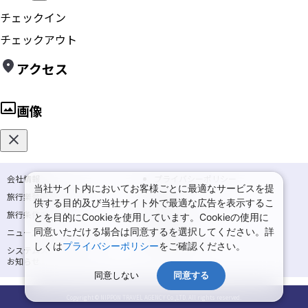
チェックイン
チェックアウト
アクセス
画像
会社情報
プライバシーポリシー
当社サイト内においてお客様ごとに最適なサービスを提
旅行業登録票・約款
規約集
供する目的及び当社サイト外で最適な広告を表示するこ
旅行条件書
商標について
とを目的にCookieを使用しています。Cookieの使用に
同意いただける場合は同意するを選択してください。詳
ニュースリリース
採用情報
しくは
プライバシーポリシー
をご確認ください。
システムメンテナンスの
サイトマップ
お知らせ
同意しない
同意する
Copyright © NIPPON TRAVEL AGENCY Co.,LTD. All rights reserved.