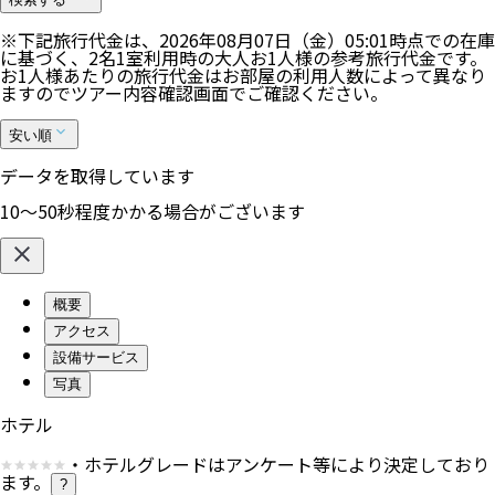
※下記旅行代金は、
2026年08月07日（金）05:01
時点での在庫
に基づく、
2
名
1
室利用時の大人お1人様の参考旅行代金です。
お1人様あたりの旅行代金はお部屋の利用人数によって異なり
ますのでツアー内容確認画面でご確認ください。
安い順
データを取得しています
10〜50秒程度かかる場合がございます
概要
アクセス
設備サービス
写真
ホテル
・ホテルグレードはアンケート等により決定しており
ます。
?