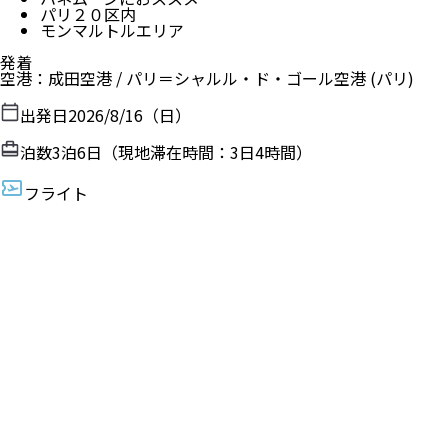
パリ２０区内
モンマルトルエリア
発着
空港
：
成田空港
/
パリ＝シャルル・ド・ゴール空港
(パリ)
出発日
2026/8/16（日）
泊数
3
泊
6
日（現地滞在時間：
3日4時間
）
フライト