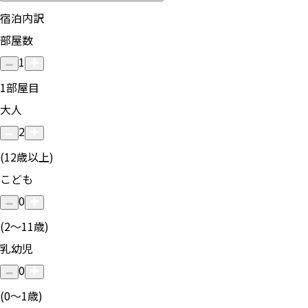
宿泊内訳
部屋数
1
1
部屋目
大人
2
(12歳以上)
こども
0
(2〜11歳)
乳幼児
0
(0〜1歳)