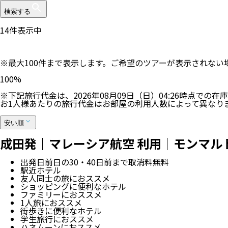
検索する
14
件表示中
※最大100件まで表示します。ご希望のツアーが表示されな
100
%
※下記旅行代金は、
2026年08月09日（日）04:26
時点での在庫
お1人様あたりの旅行代金はお部屋の利用人数によって異なり
安い順
成田発｜マレーシア航空 利用｜モンマルト
出発日前日の30・40日前まで取消料無料
駅近ホテル
友人同士の旅におススメ
ショッピングに便利なホテル
ファミリーにおススメ
1人旅におススメ
街歩きに便利なホテル
学生旅行におススメ
ハネムーンにおススメ