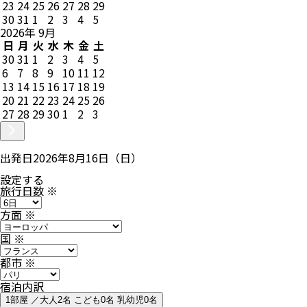
23
24
25
26
27
28
29
30
31
1
2
3
4
5
2026
年
9
月
日
月
火
水
木
金
土
30
31
1
2
3
4
5
6
7
8
9
10
11
12
13
14
15
16
17
18
19
20
21
22
23
24
25
26
27
28
29
30
1
2
3
出発日
2026年8月16日（日）
設定する
旅行日数
※
方面
※
国
※
都市
※
宿泊内訳
1部屋 ／大人2名 こども0名 乳幼児0名