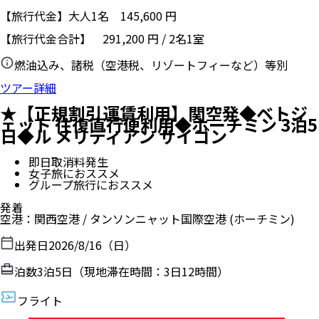
【旅行代金】大人1名
145,600
円
【旅行代金合計】
291,200
円
/
2
名
1
室
燃油込み、諸税（空港税、リゾートフィーなど）等別
ツアー詳細
★【正規割引運賃利用】関空発◆ベトジ
ェット 往復直行便利用◆ホーチミン 3泊5
日◆ル メリディアン サイゴン
即日取消料発生
女子旅におススメ
グループ旅行におススメ
発着
空港
：
関西空港
/
タンソンニャット国際空港
(ホーチミン)
出発日
2026/8/16（日）
泊数
3
泊
5
日（現地滞在時間：
3日12時間
）
フライト