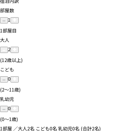
宿泊内訳
部屋数
1
1
部屋目
大人
2
(12歳以上)
こども
0
(2〜11歳)
乳幼児
0
(0〜1歳)
1部屋 ／大人2名 こども0名 乳幼児0名 (合計2名)