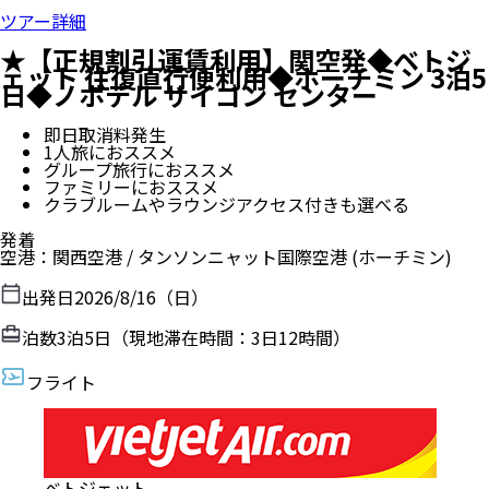
ツアー詳細
★【正規割引運賃利用】関空発◆ベトジ
ェット 往復直行便利用◆ホーチミン 3泊5
日◆ノボテル サイゴン センター
即日取消料発生
1人旅におススメ
グループ旅行におススメ
ファミリーにおススメ
クラブルームやラウンジアクセス付きも選べる
発着
空港
：
関西空港
/
タンソンニャット国際空港
(ホーチミン)
出発日
2026/8/16（日）
泊数
3
泊
5
日（現地滞在時間：
3日12時間
）
フライト
ベトジェット