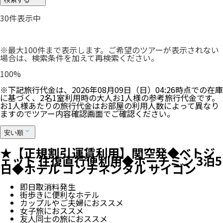
30
件表示中
※最大100件まで表示します。ご希望のツアーが表示されない
場合は、検索条件を加えて再検索ください。
100
%
※下記旅行代金は、
2026年08月09日（日）04:26
時点での在庫
に基づく、
2
名
1
室利用時の大人お1人様の参考旅行代金です。
お1人様あたりの旅行代金はお部屋の利用人数によって異なり
ますのでツアー内容確認画面でご確認ください。
安い順
★【正規割引運賃利用】関空発◆ベトジ
ェット 往復直行便利用◆ホーチミン 3泊5
日◆ホテル コンチネンタル サイゴン
即日取消料発生
街歩きに便利なホテル
カップルやご夫婦におススメ
女子旅におススメ
友人同士の旅におススメ