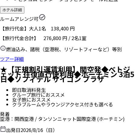
ホテル詳細
ルームアレンジ可
【旅行代金】大人1名
138,400
円
【旅行代金合計】
276,800
円
/
2
名
1
室
燃油込み、諸税（空港税、リゾートフィーなど）等別
ツアー詳細
★【正規割引運賃利用】関空発◆ベトジ
ェット 往復直行便利用◆ホーチミン 3泊5
日◆ソフィテル サイゴン プラザ
即日取消料発生
グループ旅行におススメ
女子旅におススメ
クラブルームやラウンジアクセス付きも選べる
発着
空港
：
関西空港
/
タンソンニャット国際空港
(ホーチミン)
出発日
2026/8/16（日）