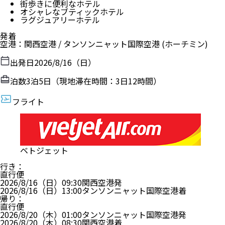
街歩きに便利なホテル
オシャレなブティックホテル
ラグジュアリーホテル
発着
空港
：
関西空港
/
タンソンニャット国際空港
(ホーチミン)
出発日
2026/8/16（日）
泊数
3
泊
5
日（現地滞在時間：
3日12時間
）
フライト
ベトジェット
行き
：
直行便
2026/8/16（日）
09:30
関西空港
発
2026/8/16（日）
13:00
タンソンニャット国際空港
着
帰り
：
直行便
2026/8/20（木）
01:00
タンソンニャット国際空港
発
2026/8/20（木）
08:30
関西空港
着