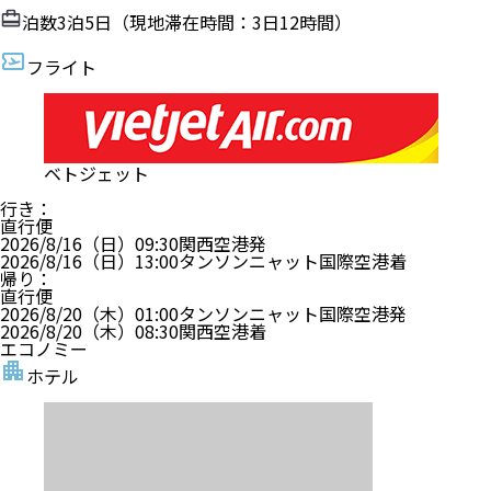
泊数
3
泊
5
日（現地滞在時間：
3日12時間
）
フライト
ベトジェット
行き
：
直行便
2026/8/16（日）
09:30
関西空港
発
2026/8/16（日）
13:00
タンソンニャット国際空港
着
帰り
：
直行便
2026/8/20（木）
01:00
タンソンニャット国際空港
発
2026/8/20（木）
08:30
関西空港
着
エコノミー
ホテル