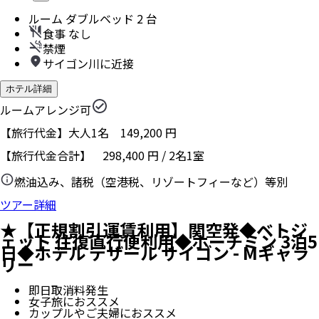
ルーム ダブルベッド 2 台
食事 なし
禁煙
サイゴン川に近接
ホテル詳細
ルームアレンジ可
【旅行代金】大人1名
149,200
円
【旅行代金合計】
298,400
円
/
2
名
1
室
燃油込み、諸税（空港税、リゾートフィーなど）等別
ツアー詳細
★【正規割引運賃利用】関空発◆ベトジ
ェット 往復直行便利用◆ホーチミン 3泊5
日◆ホテル デザール サイゴン - Mギャラ
リー
即日取消料発生
女子旅におススメ
カップルやご夫婦におススメ