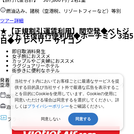
燃油込み、諸税（空港税、リゾートフィーなど）等別
ツアー詳細
★【正規割引運賃利用】関空発◆ベトジ
ェット 往復直行便利用◆ホーチミン 3泊5
日◆ザ レベリー サイゴン
即日取消料発生
女子旅におススメ
カップルやご夫婦におススメ
ラグジュアリーホテル
街歩きに便利なホテル
発着
当社サイト内においてお客様ごとに最適なサービスを提
空港
：
関西空港
/
タンソンニャット国際空港
(ホーチミン)
供する目的及び当社サイト外で最適な広告を表示するこ
とを目的にCookieを使用しています。Cookieの使用に
出発日
2026/8/16（日）
同意いただける場合は同意するを選択してください。詳
泊数
3
泊
5
日（現地滞在時間：
3日12時間
）
しくは
プライバシーポリシー
をご確認ください。
フライト
同意しない
同意する