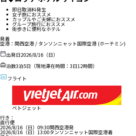
即日取消料発生
女子旅におススメ
カップルやご夫婦におススメ
グループ旅行におススメ
街歩きに便利なホテル
発着
空港
：
関西空港
/
タンソンニャット国際空港
(ホーチミン)
出発日
2026/8/16（日）
泊数
3
泊
5
日（現地滞在時間：
3日12時間
）
フライト
ベトジェット
行き
：
直行便
2026/8/16（日）
09:30
関西空港
発
2026/8/16（日）
13:00
タンソンニャット国際空港
着