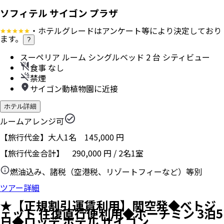
ソフィテル サイゴン プラザ
・ホテルグレードはアンケート等により決定しており
ます。
?
スーペリア ルーム シングルベッド 2 台 シティビュー
食事 なし
禁煙
サイゴン動植物園に近接
ホテル詳細
ルームアレンジ可
【旅行代金】大人1名
145,000
円
【旅行代金合計】
290,000
円
/
2
名
1
室
燃油込み、諸税（空港税、リゾートフィーなど）等別
ツアー詳細
★【正規割引運賃利用】関空発◆ベトジ
ェット 往復直行便利用◆ホーチミン 3泊5
日◆ロッテ ホテル サイゴン