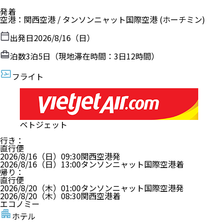
発着
空港
：
関西空港
/
タンソンニャット国際空港
(ホーチミン)
出発日
2026/8/16（日）
泊数
3
泊
5
日（現地滞在時間：
3日12時間
）
フライト
ベトジェット
行き
：
直行便
2026/8/16（日）
09:30
関西空港
発
2026/8/16（日）
13:00
タンソンニャット国際空港
着
帰り
：
直行便
2026/8/20（木）
01:00
タンソンニャット国際空港
発
2026/8/20（木）
08:30
関西空港
着
エコノミー
ホテル