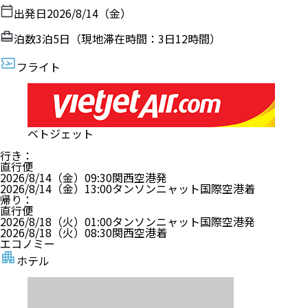
出発日
2026/8/14（金）
泊数
3
泊
5
日（現地滞在時間：
3日12時間
）
フライト
ベトジェット
行き
：
直行便
2026/8/14（金）
09:30
関西空港
発
2026/8/14（金）
13:00
タンソンニャット国際空港
着
帰り
：
直行便
2026/8/18（火）
01:00
タンソンニャット国際空港
発
2026/8/18（火）
08:30
関西空港
着
エコノミー
ホテル