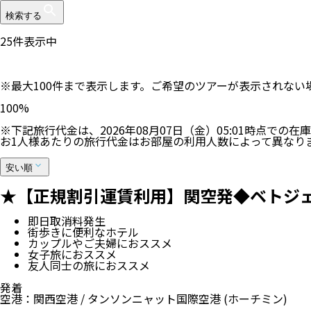
検索する
25
件表示中
※最大100件まで表示します。ご希望のツアーが表示されな
100
%
※下記旅行代金は、
2026年08月07日（金）05:01
時点での在庫
お1人様あたりの旅行代金はお部屋の利用人数によって異なり
安い順
★【正規割引運賃利用】関空発◆ベトジェッ
即日取消料発生
街歩きに便利なホテル
カップルやご夫婦におススメ
女子旅におススメ
友人同士の旅におススメ
発着
空港
：
関西空港
/
タンソンニャット国際空港
(ホーチミン)