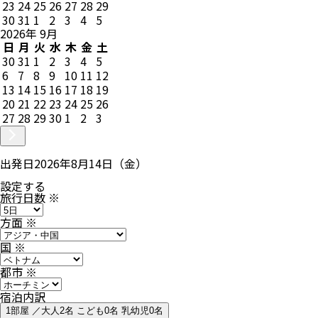
23
24
25
26
27
28
29
30
31
1
2
3
4
5
2026
年
9
月
日
月
火
水
木
金
土
30
31
1
2
3
4
5
6
7
8
9
10
11
12
13
14
15
16
17
18
19
20
21
22
23
24
25
26
27
28
29
30
1
2
3
出発日
2026年8月14日（金）
設定する
旅行日数
※
方面
※
国
※
都市
※
宿泊内訳
1部屋 ／大人2名 こども0名 乳幼児0名