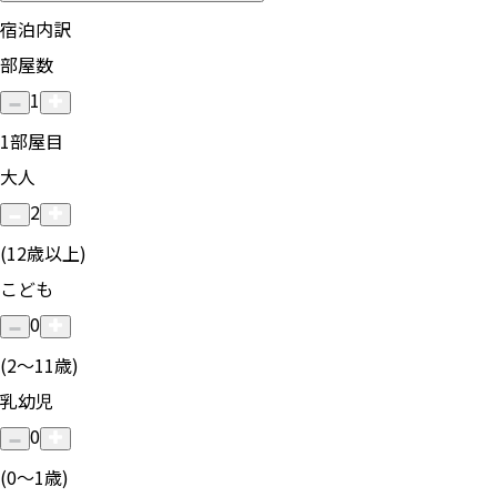
宿泊内訳
部屋数
1
1
部屋目
大人
2
(12歳以上)
こども
0
(2〜11歳)
乳幼児
0
(0〜1歳)