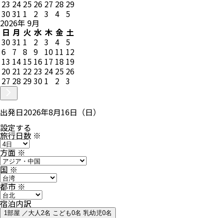
23
24
25
26
27
28
29
30
31
1
2
3
4
5
2026
年
9
月
日
月
火
水
木
金
土
30
31
1
2
3
4
5
6
7
8
9
10
11
12
13
14
15
16
17
18
19
20
21
22
23
24
25
26
27
28
29
30
1
2
3
出発日
2026年8月16日（日）
設定する
旅行日数
※
方面
※
国
※
都市
※
宿泊内訳
1部屋 ／大人2名 こども0名 乳幼児0名