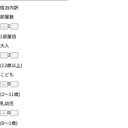
宿泊内訳
部屋数
1
1
部屋目
大人
2
(12歳以上)
こども
0
(2〜11歳)
乳幼児
0
(0〜1歳)