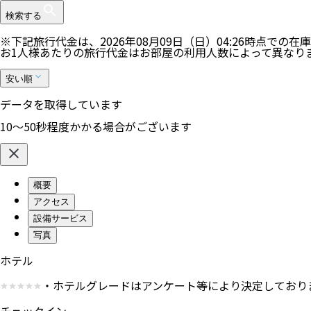
検索する
※下記旅行代金は、
2026年08月09日（日）04:26
時点での在庫
お1人様あたりの旅行代金はお部屋の利用人数によって異なり
安い順
データを取得しています
10〜50秒程度かかる場合がございます
概要
アクセス
設備サービス
写真
ホテル
・ホテルグレードはアンケート等により決定しており
チェックイン