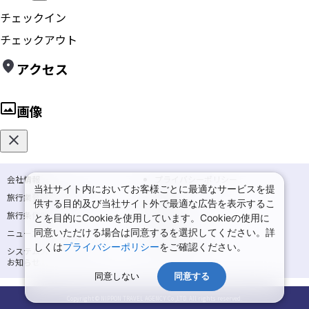
チェックイン
チェックアウト
アクセス
画像
会社情報
プライバシーポリシー
当社サイト内においてお客様ごとに最適なサービスを提
旅行業登録票・約款
規約集
供する目的及び当社サイト外で最適な広告を表示するこ
旅行条件書
商標について
とを目的にCookieを使用しています。Cookieの使用に
同意いただける場合は同意するを選択してください。詳
ニュースリリース
採用情報
しくは
プライバシーポリシー
をご確認ください。
システムメンテナンスの
サイトマップ
お知らせ
同意しない
同意する
Copyright © NIPPON TRAVEL AGENCY Co.,LTD. All rights reserved.