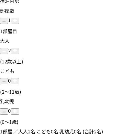
宿泊内訳
部屋数
1
1
部屋目
大人
2
(12歳以上)
こども
0
(2〜11歳)
乳幼児
0
(0〜1歳)
1部屋 ／大人2名 こども0名 乳幼児0名 (合計2名)