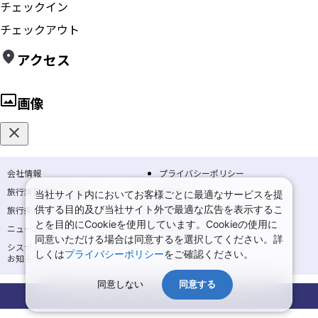
チェックイン
チェックアウト
アクセス
画像
会社情報
プライバシーポリシー
旅行業登録票・約款
規約集
当社サイト内においてお客様ごとに最適なサービスを提
供する目的及び当社サイト外で最適な広告を表示するこ
旅行条件書
商標について
とを目的にCookieを使用しています。Cookieの使用に
ニュースリリース
採用情報
同意いただける場合は同意するを選択してください。詳
システムメンテナンスの
サイトマップ
しくは
プライバシーポリシー
をご確認ください。
お知らせ
同意しない
同意する
Copyright © NIPPON TRAVEL AGENCY Co.,LTD. All rights reserved.