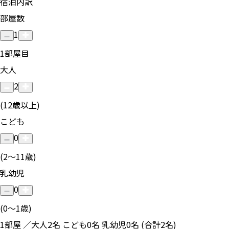
宿泊内訳
部屋数
1
1
部屋目
大人
2
(12歳以上)
こども
0
(2〜11歳)
乳幼児
0
(0〜1歳)
1部屋 ／大人2名 こども0名 乳幼児0名 (合計2名)