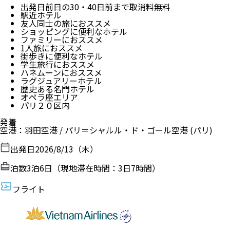
出発日前日の30・40日前まで取消料無料
駅近ホテル
友人同士の旅におススメ
ショッピングに便利なホテル
ファミリーにおススメ
1人旅におススメ
街歩きに便利なホテル
学生旅行におススメ
ハネムーンにおススメ
ラグジュアリーホテル
歴史ある名門ホテル
オペラ座エリア
パリ２０区内
発着
空港
：
羽田空港
/
パリ＝シャルル・ド・ゴール空港
(パリ)
出発日
2026/8/13（木）
泊数
3
泊
6
日（現地滞在時間：
3日7時間
）
フライト