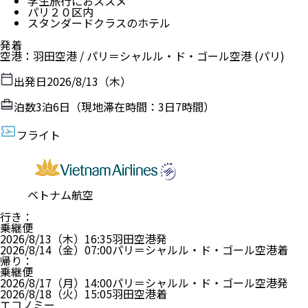
学生旅行におススメ
パリ２０区内
スタンダードクラスのホテル
発着
空港
：
羽田空港
/
パリ＝シャルル・ド・ゴール空港
(パリ)
出発日
2026/8/13（木）
泊数
3
泊
6
日（現地滞在時間：
3日7時間
）
フライト
ベトナム航空
行き
：
乗継便
2026/8/13（木）
16:35
羽田空港
発
2026/8/14（金）
07:00
パリ＝シャルル・ド・ゴール空港
着
帰り
：
乗継便
2026/8/17（月）
14:00
パリ＝シャルル・ド・ゴール空港
発
2026/8/18（火）
15:05
羽田空港
着
エコノミー