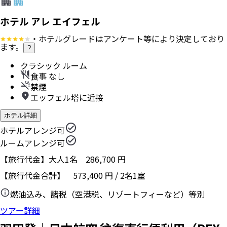
ホテル アレ エイフェル
・ホテルグレードはアンケート等により決定しており
ます。
?
クラシック ルーム
食事 なし
禁煙
エッフェル塔に近接
ホテル詳細
ホテルアレンジ可
ルームアレンジ可
【旅行代金】大人1名
286,700
円
【旅行代金合計】
573,400
円
/
2
名
1
室
燃油込み、諸税（空港税、リゾートフィーなど）等別
ツアー詳細