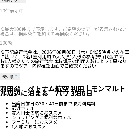
10
件表示中
※最大100件まで表示します。ご希望のツアーが表示されない
場合は、検索条件を加えて再検索ください。
100
%
※下記旅行代金は、
2026年08月06日（木）04:35
時点での在庫
に基づく、
2
名
1
室利用時の大人お1人様の参考旅行代金です。
お1人様あたりの旅行代金はお部屋の利用人数によって異なり
ますのでツアー内容確認画面でご確認ください。
安い順
羽田発｜ベトナム航空 利用｜モンマルト
ル周辺に泊まる｜パリ 3泊6日
出発日前日の30・40日前まで取消料無料
駅近ホテル
友人同士の旅におススメ
ショッピングに便利なホテル
ファミリーにおススメ
1人旅におススメ