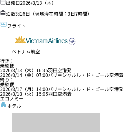
出発日
2026/8/13（木）
泊数
3
泊
6
日（現地滞在時間：
3日7時間
）
フライト
ベトナム航空
行き
：
乗継便
2026/8/13（木）
16:35
羽田空港
発
2026/8/14（金）
07:00
パリ＝シャルル・ド・ゴール空港
着
帰り
：
乗継便
2026/8/17（月）
14:00
パリ＝シャルル・ド・ゴール空港
発
2026/8/18（火）
15:05
羽田空港
着
エコノミー
ホテル