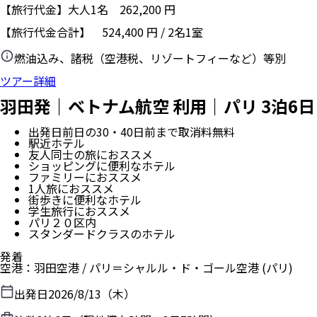
【旅行代金】大人1名
262,200
円
【旅行代金合計】
524,400
円
/
2
名
1
室
燃油込み、諸税（空港税、リゾートフィーなど）等別
ツアー詳細
羽田発｜ベトナム航空 利用｜パリ 3泊6日
出発日前日の30・40日前まで取消料無料
駅近ホテル
友人同士の旅におススメ
ショッピングに便利なホテル
ファミリーにおススメ
1人旅におススメ
街歩きに便利なホテル
学生旅行におススメ
パリ２０区内
スタンダードクラスのホテル
発着
空港
：
羽田空港
/
パリ＝シャルル・ド・ゴール空港
(パリ)
出発日
2026/8/13（木）