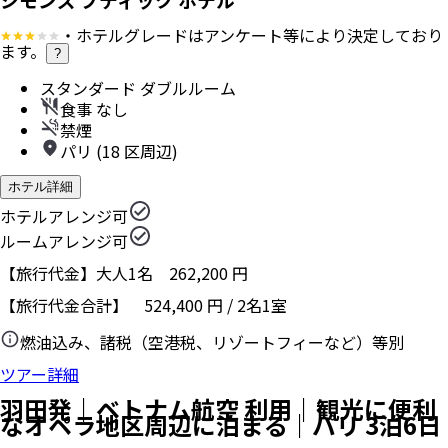
・ホテルグレードはアンケート等により決定しており
ます。
?
スタンダード ダブルルーム
食事 なし
禁煙
パリ (18 区周辺)
ホテル詳細
ホテルアレンジ可
ルームアレンジ可
【旅行代金】大人1名
262,200
円
【旅行代金合計】
524,400
円
/
2
名
1
室
燃油込み、諸税（空港税、リゾートフィーなど）等別
ツアー詳細
羽田発｜ベトナム航空 利用｜観光に便利
なオペラ地区周辺に泊まる｜パリ 3泊6日