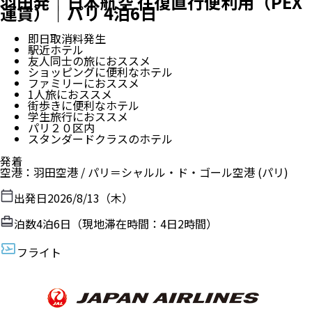
羽田発｜日本航空 往復直行便利用（PEX
運賃）｜パリ 4泊6日
即日取消料発生
駅近ホテル
友人同士の旅におススメ
ショッピングに便利なホテル
ファミリーにおススメ
1人旅におススメ
街歩きに便利なホテル
学生旅行におススメ
パリ２０区内
スタンダードクラスのホテル
発着
空港
：
羽田空港
/
パリ＝シャルル・ド・ゴール空港
(パリ)
出発日
2026/8/13（木）
泊数
4
泊
6
日（現地滞在時間：
4日2時間
）
フライト