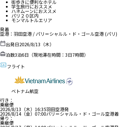
街歩きに便利なホテル
学生旅行におススメ
ハネムーンにおススメ
パリ２０区内
モンマルトルエリア
発着
空港
：
羽田空港
/
パリ＝シャルル・ド・ゴール空港
(パリ)
出発日
2026/8/13（木）
泊数
3
泊
6
日（現地滞在時間：
3日7時間
）
フライト
ベトナム航空
行き
：
乗継便
2026/8/13（木）
16:35
羽田空港
発
2026/8/14（金）
07:00
パリ＝シャルル・ド・ゴール空港
着
帰り
：
乗継便