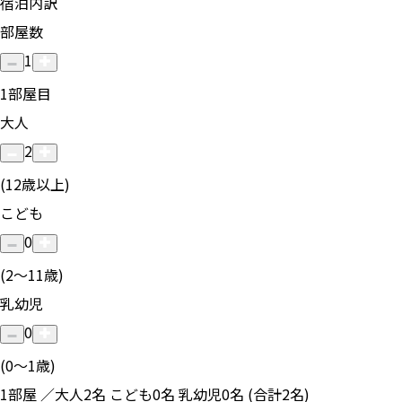
宿泊内訳
部屋数
1
1
部屋目
大人
2
(12歳以上)
こども
0
(2〜11歳)
乳幼児
0
(0〜1歳)
1部屋 ／大人2名 こども0名 乳幼児0名 (合計2名)