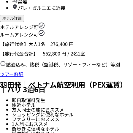
禁煙
パレ・ガルニエに近接
ホテル詳細
ホテルアレンジ可
ルームアレンジ可
【旅行代金】大人1名
276,400
円
【旅行代金合計】
552,800
円
/
2
名
1
室
燃油込み、諸税（空港税、リゾートフィーなど）等別
ツアー詳細
羽田発｜ベトナム航空利用（PEX運賃）
｜パリ 3泊6日
即日取消料発生
駅近ホテル
友人同士の旅におススメ
ショッピングに便利なホテル
ファミリーにおススメ
1人旅におススメ
街歩きに便利なホテル