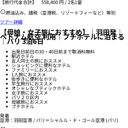
【旅行代金合計】
558,400
円
/
2
名
1
室
燃油込み、諸税（空港税、リゾートフィーなど）等別
ツアー詳細
【母娘・女子旅におすすめ】｜羽田発｜
ベトナム航空 利用｜プチホテルに泊まる
｜パリ 3泊6日
出発日前日の30・40日前まで取消料無料
駅近ホテル
友人同士の旅におススメ
ショッピングに便利なホテル
ファミリーにおススメ
1人旅におススメ
街歩きに便利なホテル
学生旅行におススメ
オシャレなブティックホテル
女子旅におススメ
パリ２０区内
母娘旅におススメ
プチホテル
発着
空港
：
羽田空港
/
パリ＝シャルル・ド・ゴール空港
(パリ)