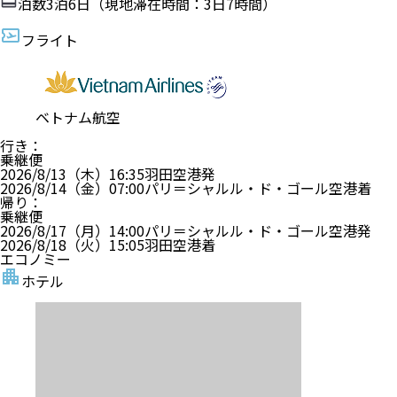
泊数
3
泊
6
日（現地滞在時間：
3日7時間
）
フライト
ベトナム航空
行き
：
乗継便
2026/8/13（木）
16:35
羽田空港
発
2026/8/14（金）
07:00
パリ＝シャルル・ド・ゴール空港
着
帰り
：
乗継便
2026/8/17（月）
14:00
パリ＝シャルル・ド・ゴール空港
発
2026/8/18（火）
15:05
羽田空港
着
エコノミー
ホテル