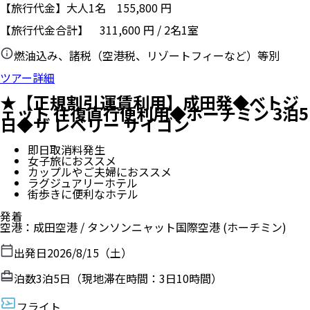
【旅行代金】大人1名
155,800
円
【旅行代金合計】
311,600
円
/
2
名
1
室
燃油込み、諸税（空港税、リゾートフィーなど）等別
ツアー詳細
★【正規割引運賃利用】成田発◆ベトジ
ェット 往復直行便利用◆ホーチミン 3泊5
日◆ザ レベリー サイゴン
即日取消料発生
女子旅におススメ
カップルやご夫婦におススメ
ラグジュアリーホテル
街歩きに便利なホテル
発着
空港
：
成田空港
/
タンソンニャット国際空港
(ホーチミン)
出発日
2026/8/15（土）
泊数
3
泊
5
日（現地滞在時間：
3日10時間
）
フライト