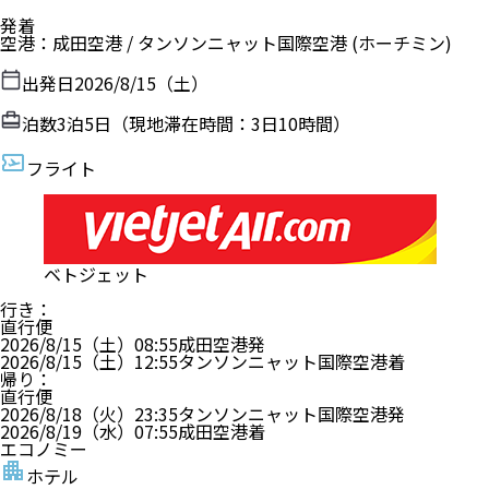
発着
空港
：
成田空港
/
タンソンニャット国際空港
(ホーチミン)
出発日
2026/8/15（土）
泊数
3
泊
5
日（現地滞在時間：
3日10時間
）
フライト
ベトジェット
行き
：
直行便
2026/8/15（土）
08:55
成田空港
発
2026/8/15（土）
12:55
タンソンニャット国際空港
着
帰り
：
直行便
2026/8/18（火）
23:35
タンソンニャット国際空港
発
2026/8/19（水）
07:55
成田空港
着
エコノミー
ホテル