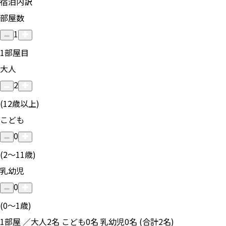
宿泊内訳
部屋数
1
1
部屋目
大人
2
(12歳以上)
こども
0
(2〜11歳)
乳幼児
0
(0〜1歳)
1部屋 ／大人2名 こども0名 乳幼児0名 (合計2名)