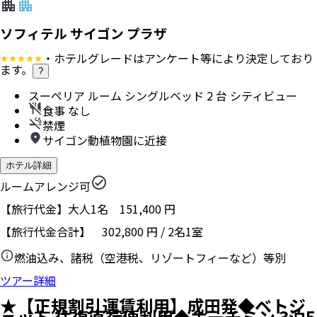
ソフィテル サイゴン プラザ
・ホテルグレードはアンケート等により決定しており
ます。
?
スーペリア ルーム シングルベッド 2 台 シティビュー
食事 なし
禁煙
サイゴン動植物園に近接
ホテル詳細
ルームアレンジ可
【旅行代金】大人1名
151,400
円
【旅行代金合計】
302,800
円
/
2
名
1
室
燃油込み、諸税（空港税、リゾートフィーなど）等別
ツアー詳細
★【正規割引運賃利用】成田発◆ベトジ
ェット 往復直行便利用◆ホーチミン 3泊5