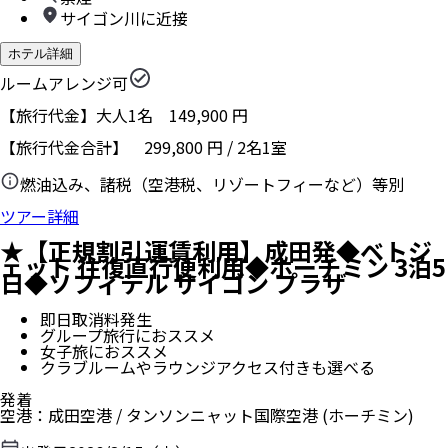
サイゴン川に近接
ホテル詳細
ルームアレンジ可
【旅行代金】大人1名
149,900
円
【旅行代金合計】
299,800
円
/
2
名
1
室
燃油込み、諸税（空港税、リゾートフィーなど）等別
ツアー詳細
★【正規割引運賃利用】成田発◆ベトジ
ェット 往復直行便利用◆ホーチミン 3泊5
日◆ソフィテル サイゴン プラザ
即日取消料発生
グループ旅行におススメ
女子旅におススメ
クラブルームやラウンジアクセス付きも選べる
発着
空港
：
成田空港
/
タンソンニャット国際空港
(ホーチミン)