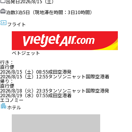
出発日
2026/8/15（土）
泊数
3
泊
5
日（現地滞在時間：
3日10時間
）
フライト
ベトジェット
行き
：
直行便
2026/8/15（土）
08:55
成田空港
発
2026/8/15（土）
12:55
タンソンニャット国際空港
着
帰り
：
直行便
2026/8/18（火）
23:35
タンソンニャット国際空港
発
2026/8/19（水）
07:55
成田空港
着
エコノミー
ホテル