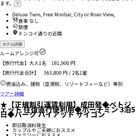
ます。
?
Deluxe Twin, Free Minibar, City or River View,
食事 なし
禁煙
ドンコイ通りの近隣
ホテル詳細
ルームアレンジ可
【旅行代金】大人1名
181,900
円
【旅行代金合計】
363,800
円
/
2
名
1
室
燃油込み、諸税（空港税、リゾートフィーなど）等別
ツアー詳細
★【正規割引運賃利用】成田発◆ベトジ
ェット 往復直行便利用◆ホーチミン 3泊5
日◆パーク ハイアット サイゴン
即日取消料発生
カップルやご夫婦におススメ
ファミリーにおススメ