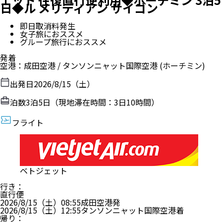
日◆ル メリディアン サイゴン
即日取消料発生
女子旅におススメ
グループ旅行におススメ
発着
空港
：
成田空港
/
タンソンニャット国際空港
(ホーチミン)
出発日
2026/8/15（土）
泊数
3
泊
5
日（現地滞在時間：
3日10時間
）
フライト
ベトジェット
行き
：
直行便
2026/8/15（土）
08:55
成田空港
発
2026/8/15（土）
12:55
タンソンニャット国際空港
着
帰り
：