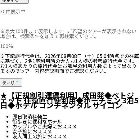
30
件表示中
※最大100件まで表示します。ご希望のツアーが表示されない
場合は、検索条件を加えて再検索ください。
100
%
※下記旅行代金は、
2026年08月08日（土）05:04
時点での在庫
に基づく、
2
名
1
室利用時の大人お1人様の参考旅行代金です。
お1人様あたりの旅行代金はお部屋の利用人数によって異なり
ますのでツアー内容確認画面でご確認ください。
安い順
★【正規割引運賃利用】成田発◆ベトジ
ェット 往復直行便利用◆ホーチミン 3泊5
日◆ホテル コンチネンタル サイゴン
即日取消料発生
街歩きに便利なホテル
カップルやご夫婦におススメ
女子旅におススメ
友人同士の旅におススメ