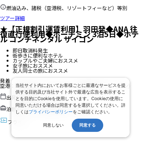
燃油込み、諸税（空港税、リゾートフィーなど）等別
ツアー詳細
★【正規割引運賃利用】羽田発◆ANA 往
復直行便利用◆ホーチミン 3泊5日◆ホテ
ル コンチネンタル サイゴン
即日取消料発生
街歩きに便利なホテル
カップルやご夫婦におススメ
女子旅におススメ
友人同士の旅におススメ
発着
空港
：
羽田空港
/
タンソンニャット国際空港
(ホーチミン)
当社サイト内においてお客様ごとに最適なサービスを提
供する目的及び当社サイト外で最適な広告を表示するこ
出発日
2026/8/15（土）
とを目的にCookieを使用しています。Cookieの使用に
同意いただける場合は同意するを選択してください。詳
泊数
3
泊
5
日（現地滞在時間：
3日1時間
）
しくは
プライバシーポリシー
をご確認ください。
フライト
同意しない
同意する