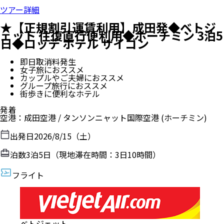
ツアー詳細
★【正規割引運賃利用】成田発◆ベトジ
ェット 往復直行便利用◆ホーチミン 3泊5
日◆ロッテ ホテル サイゴン
即日取消料発生
女子旅におススメ
カップルやご夫婦におススメ
グループ旅行におススメ
街歩きに便利なホテル
発着
空港
：
成田空港
/
タンソンニャット国際空港
(ホーチミン)
出発日
2026/8/15（土）
泊数
3
泊
5
日（現地滞在時間：
3日10時間
）
フライト
ベトジェット