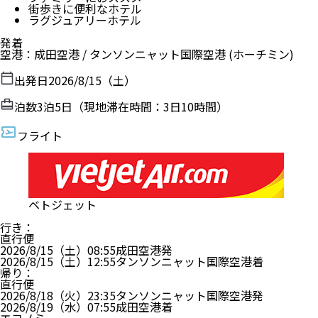
街歩きに便利なホテル
ラグジュアリーホテル
発着
空港
：
成田空港
/
タンソンニャット国際空港
(ホーチミン)
出発日
2026/8/15（土）
泊数
3
泊
5
日（現地滞在時間：
3日10時間
）
フライト
ベトジェット
行き
：
直行便
2026/8/15（土）
08:55
成田空港
発
2026/8/15（土）
12:55
タンソンニャット国際空港
着
帰り
：
直行便
2026/8/18（火）
23:35
タンソンニャット国際空港
発
2026/8/19（水）
07:55
成田空港
着