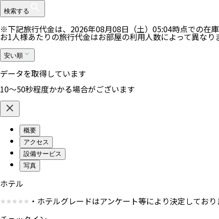
検索する
※下記旅行代金は、
2026年08月08日（土）05:04
時点での在庫
お1人様あたりの旅行代金はお部屋の利用人数によって異なり
安い順
ご指定の条件ではツアーの空きがありませんでした。
検索条件を変更して、再度検索してください。
概要
アクセス
設備サービス
写真
ホテル
・ホテルグレードはアンケート等により決定しており
チェックイン