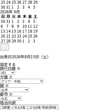
23
24
25
26
27
28
29
30
31
1
2
3
4
5
2026
年
9
月
日
月
火
水
木
金
土
30
31
1
2
3
4
5
6
7
8
9
10
11
12
13
14
15
16
17
18
19
20
21
22
23
24
25
26
27
28
29
30
1
2
3
出発日
2026年8月15日（土）
設定する
旅行日数
※
方面
※
国
※
都市
※
宿泊内訳
1部屋 ／大人2名 こども0名 乳幼児0名