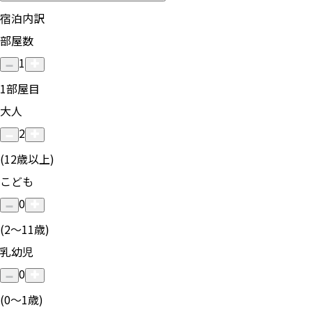
宿泊内訳
部屋数
1
1
部屋目
大人
2
(12歳以上)
こども
0
(2〜11歳)
乳幼児
0
(0〜1歳)