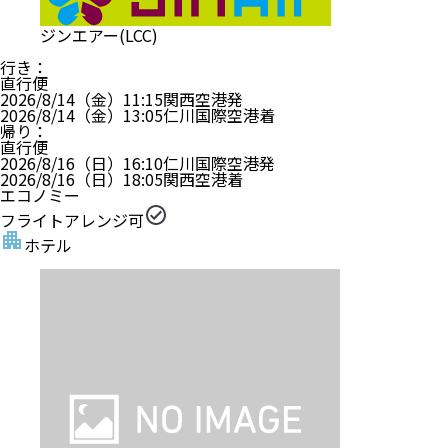
ジンエアー(LCC)
行き
：
直行便
2026/8/14（金）
11:15
関西空港
発
2026/8/14（金）
13:05
仁川国際空港
着
帰り
：
直行便
2026/8/16（日）
16:10
仁川国際空港
発
2026/8/16（日）
18:05
関西空港
着
エコノミー
フライトアレンジ可
ホテル