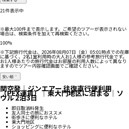
21
件表示中
※最大100件まで表示します。ご希望のツアーが表示されない
場合は、検索条件を加えて再検索ください。
100
%
※下記旅行代金は、
2026年08月07日（金）05:01
時点での在庫
に基づく、
2
名
1
室利用時の大人お1人様の参考旅行代金です。
お1人様あたりの旅行代金はお部屋の利用人数によって異なり
ますのでツアー内容確認画面でご確認ください。
安い順
関空発｜ジンエアー 往復直行便利用
（PEX運賃）｜東大門地区に泊まる｜ソ
ウル 2泊3日
即日取消料発生
友人同士の旅におススメ
街歩きに便利なホテル
東大門地区
ショッピングに便利なホテル