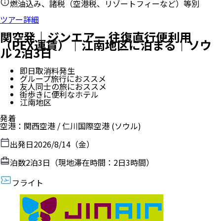
燃油込み、諸税（空港税、リゾートフィーなど）等別
ツアー詳細
関空発｜ジンエアー 往復直行便利用
（PEX運賃）｜江南地区に泊まる｜ソウ
ル 2泊3日
即日取消料発生
グループ旅行におススメ
友人同士の旅におススメ
街歩きに便利なホテル
江南地区
発着
空港
：
関西空港
/
仁川国際空港
(ソウル)
出発日
2026/8/14（金）
泊数
2
泊
3
日（現地滞在時間：
2日3時間
）
フライト