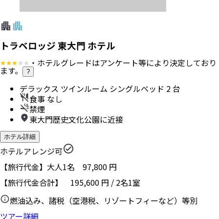
トラベロッジ 東大門 ホテル
・ホテルグレードはアンケート等により決定しており
ます。
?
デラックス ツインルーム シングルベッド 2 台
食事 なし
禁煙
東大門歴史文化公園に近接
ホテル詳細
ホテルアレンジ可
【旅行代金】大人1名
97,800
円
【旅行代金合計】
195,600
円
/
2
名
1
室
燃油込み、諸税（空港税、リゾートフィーなど）等別
ツアー詳細