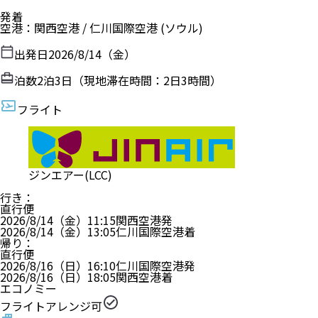
発着
空港
：
関西空港
/
仁川国際空港
(ソウル)
出発日
2026/8/14（金）
泊数
2
泊
3
日（現地滞在時間：
2日3時間
）
フライト
ジンエアー(LCC)
行き
：
直行便
2026/8/14（金）
11:15
関西空港
発
2026/8/14（金）
13:05
仁川国際空港
着
帰り
：
直行便
2026/8/16（日）
16:10
仁川国際空港
発
2026/8/16（日）
18:05
関西空港
着
エコノミー
フライトアレンジ可