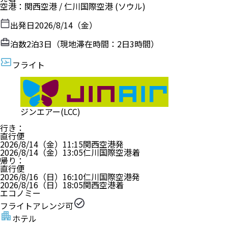
空港
：
関西空港
/
仁川国際空港
(ソウル)
出発日
2026/8/14（金）
泊数
2
泊
3
日（現地滞在時間：
2日3時間
）
フライト
ジンエアー(LCC)
行き
：
直行便
2026/8/14（金）
11:15
関西空港
発
2026/8/14（金）
13:05
仁川国際空港
着
帰り
：
直行便
2026/8/16（日）
16:10
仁川国際空港
発
2026/8/16（日）
18:05
関西空港
着
エコノミー
フライトアレンジ可
ホテル