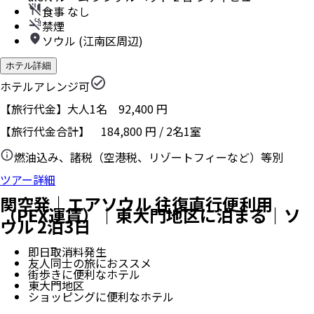
食事 なし
禁煙
ソウル (江南区周辺)
ホテル詳細
ホテルアレンジ可
【旅行代金】大人1名
92,400
円
【旅行代金合計】
184,800
円
/
2
名
1
室
燃油込み、諸税（空港税、リゾートフィーなど）等別
ツアー詳細
関空発｜エアソウル 往復直行便利用
（PEX運賃）｜東大門地区に泊まる｜ソ
ウル 2泊3日
即日取消料発生
友人同士の旅におススメ
街歩きに便利なホテル
東大門地区
ショッピングに便利なホテル