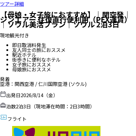
ツアー詳細
【母娘・女子旅におすすめ】｜関空発｜
ジンエアー 往復直行便利用（PEX運賃）
｜ソウル美活プラン｜ソウル 2泊3日
現地観光付き
即日取消料発生
友人同士の旅におススメ
駅近ホテル
街歩きに便利なホテル
女子旅におススメ
母娘旅におススメ
発着
空港
：
関西空港
/
仁川国際空港
(ソウル)
出発日
2026/8/14（金）
泊数
2
泊
3
日（現地滞在時間：
2日3時間
）
フライト