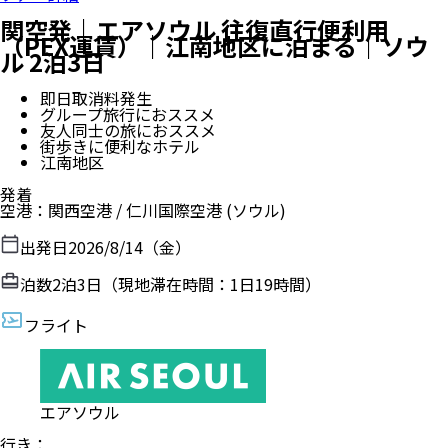
関空発｜エアソウル 往復直行便利用
（PEX運賃）｜江南地区に泊まる｜ソウ
ル 2泊3日
即日取消料発生
グループ旅行におススメ
友人同士の旅におススメ
街歩きに便利なホテル
江南地区
発着
空港
：
関西空港
/
仁川国際空港
(ソウル)
出発日
2026/8/14（金）
泊数
2
泊
3
日（現地滞在時間：
1日19時間
）
フライト
エアソウル
行き
：