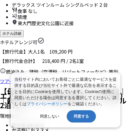
デラックス ツインルーム シングルベッド 2 台
食事 なし
禁煙
東大門歴史文化公園に近接
ホテル詳細
ホテルアレンジ可
【旅行代金】大人1名
109,200
円
【旅行代金合計】
218,400
円
/
2
名
1
室
燃油込み、諸税（空港税、リゾートフィーなど）等別
当社サイト内においてお客様ごとに最適なサービスを提
ツアー詳細
供する目的及び当社サイト外で最適な広告を表示するこ
【母娘・女子旅におすすめ】｜関空発｜
とを目的にCookieを使用しています。Cookieの使用に
エアソウル 往復直行便利用（PEX運賃）
同意いただける場合は同意するを選択してください。詳
｜韓国人気コスメ店満喫プラン｜ソウル
2泊3日
しくは
プライバシーポリシー
をご確認ください。
現地観光付き
同意しない
同意する
即日取消料発生
女子旅におススメ