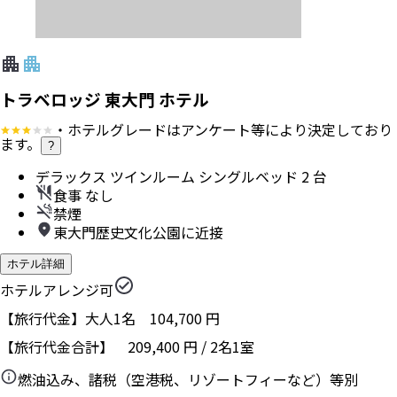
トラベロッジ 東大門 ホテル
・ホテルグレードはアンケート等により決定しており
ます。
?
デラックス ツインルーム シングルベッド 2 台
食事 なし
禁煙
東大門歴史文化公園に近接
ホテル詳細
ホテルアレンジ可
【旅行代金】大人1名
104,700
円
【旅行代金合計】
209,400
円
/
2
名
1
室
燃油込み、諸税（空港税、リゾートフィーなど）等別