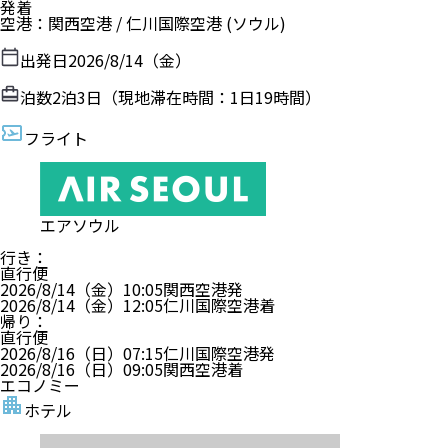
発着
空港
：
関西空港
/
仁川国際空港
(ソウル)
出発日
2026/8/14（金）
泊数
2
泊
3
日（現地滞在時間：
1日19時間
）
フライト
エアソウル
行き
：
直行便
2026/8/14（金）
10:05
関西空港
発
2026/8/14（金）
12:05
仁川国際空港
着
帰り
：
直行便
2026/8/16（日）
07:15
仁川国際空港
発
2026/8/16（日）
09:05
関西空港
着
エコノミー
ホテル