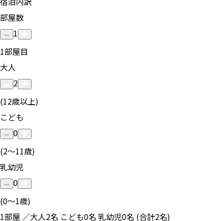
宿泊内訳
部屋数
1
1
部屋目
大人
2
(12歳以上)
こども
0
(2〜11歳)
乳幼児
0
(0〜1歳)
1部屋 ／大人2名 こども0名 乳幼児0名 (合計2名)