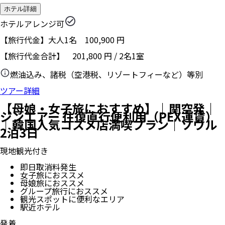
ホテル詳細
ホテルアレンジ可
【旅行代金】大人1名
100,900
円
【旅行代金合計】
201,800
円
/
2
名
1
室
燃油込み、諸税（空港税、リゾートフィーなど）等別
ツアー詳細
【母娘・女子旅におすすめ】｜関空発｜
ジンエアー 往復直行便利用（PEX運賃）
｜韓国人気コスメ店満喫プラン｜ソウル
2泊3日
現地観光付き
即日取消料発生
女子旅におススメ
母娘旅におススメ
グループ旅行におススメ
観光スポットに便利なエリア
駅近ホテル
発着