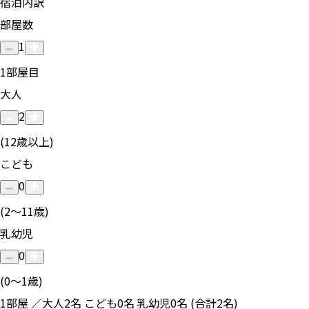
宿泊内訳
部屋数
1
1
部屋目
大人
2
(12歳以上)
こども
0
(2〜11歳)
乳幼児
0
(0〜1歳)
1部屋 ／大人2名 こども0名 乳幼児0名 (合計2名)