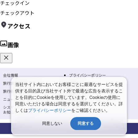
チェックイン
チェックアウト
アクセス
画像
会社情報
プライバシーポリシー
旅行業登録票・約款
規約集
当社サイト内においてお客様ごとに最適なサービスを提
供する目的及び当社サイト外で最適な広告を表示するこ
旅行条件書
商標について
とを目的にCookieを使用しています。Cookieの使用に
ニュースリリース
採用情報
同意いただける場合は同意するを選択してください。詳
システムメンテナンスの
サイトマップ
しくは
プライバシーポリシー
をご確認ください。
お知らせ
同意しない
同意する
Copyright © NIPPON TRAVEL AGENCY Co.,LTD. All rights reserved.