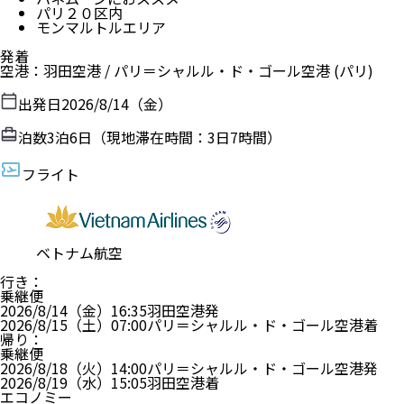
パリ２０区内
モンマルトルエリア
発着
空港
：
羽田空港
/
パリ＝シャルル・ド・ゴール空港
(パリ)
出発日
2026/8/14（金）
泊数
3
泊
6
日（現地滞在時間：
3日7時間
）
フライト
ベトナム航空
行き
：
乗継便
2026/8/14（金）
16:35
羽田空港
発
2026/8/15（土）
07:00
パリ＝シャルル・ド・ゴール空港
着
帰り
：
乗継便
2026/8/18（火）
14:00
パリ＝シャルル・ド・ゴール空港
発
2026/8/19（水）
15:05
羽田空港
着
エコノミー