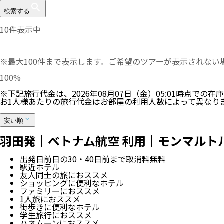
検索する
10
件表示中
※最大100件まで表示します。ご希望のツアーが表示されな
100
%
※下記旅行代金は、
2026年08月07日（金）05:01
時点での在庫
お1人様あたりの旅行代金はお部屋の利用人数によって異なり
安い順
羽田発｜ベトナム航空 利用｜モンマルトル
出発日前日の30・40日前まで取消料無料
駅近ホテル
友人同士の旅におススメ
ショッピングに便利なホテル
ファミリーにおススメ
1人旅におススメ
街歩きに便利なホテル
学生旅行におススメ
ハネムーンにおススメ