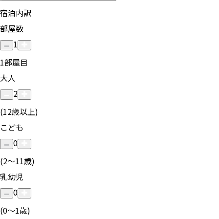
宿泊内訳
部屋数
1
1
部屋目
大人
2
(12歳以上)
こども
0
(2〜11歳)
乳幼児
0
(0〜1歳)