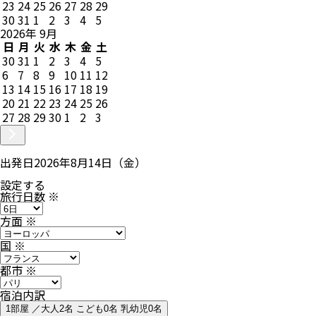
23
24
25
26
27
28
29
30
31
1
2
3
4
5
2026
年
9
月
日
月
火
水
木
金
土
30
31
1
2
3
4
5
6
7
8
9
10
11
12
13
14
15
16
17
18
19
20
21
22
23
24
25
26
27
28
29
30
1
2
3
出発日
2026年8月14日（金）
設定する
旅行日数
※
方面
※
国
※
都市
※
宿泊内訳
1部屋 ／大人2名 こども0名 乳幼児0名