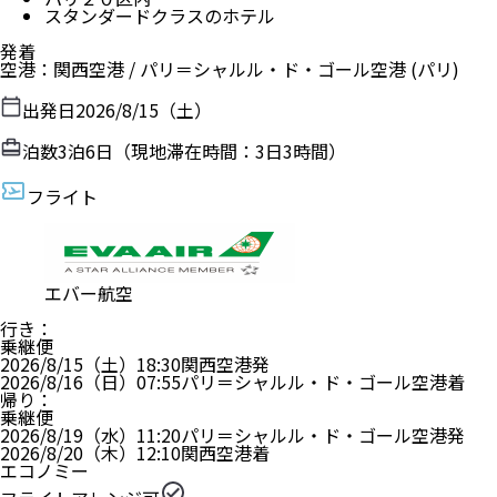
スタンダードクラスのホテル
発着
空港
：
関西空港
/
パリ＝シャルル・ド・ゴール空港
(パリ)
出発日
2026/8/15（土）
泊数
3
泊
6
日（現地滞在時間：
3日3時間
）
フライト
エバー航空
行き
：
乗継便
2026/8/15（土）
18:30
関西空港
発
2026/8/16（日）
07:55
パリ＝シャルル・ド・ゴール空港
着
帰り
：
乗継便
2026/8/19（水）
11:20
パリ＝シャルル・ド・ゴール空港
発
2026/8/20（木）
12:10
関西空港
着
エコノミー