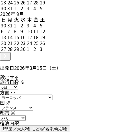
23
24
25
26
27
28
29
30
31
1
2
3
4
5
2026
年
9
月
日
月
火
水
木
金
土
30
31
1
2
3
4
5
6
7
8
9
10
11
12
13
14
15
16
17
18
19
20
21
22
23
24
25
26
27
28
29
30
1
2
3
出発日
2026年8月15日（土）
設定する
旅行日数
※
方面
※
国
※
都市
※
宿泊内訳
1部屋 ／大人2名 こども0名 乳幼児0名