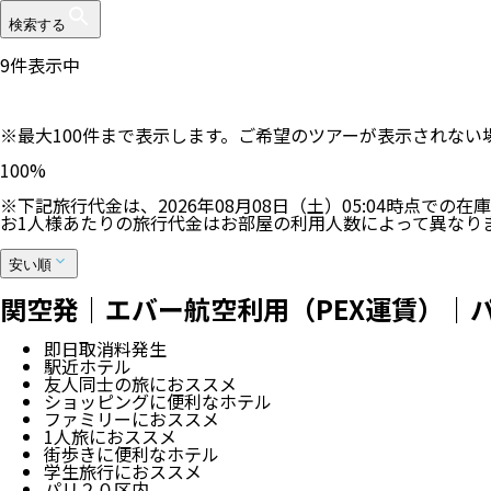
検索する
9
件表示中
※最大100件まで表示します。ご希望のツアーが表示されな
100
%
※下記旅行代金は、
2026年08月08日（土）05:04
時点での在庫
お1人様あたりの旅行代金はお部屋の利用人数によって異なり
安い順
関空発｜エバー航空利用（PEX運賃）｜パ
即日取消料発生
駅近ホテル
友人同士の旅におススメ
ショッピングに便利なホテル
ファミリーにおススメ
1人旅におススメ
街歩きに便利なホテル
学生旅行におススメ
パリ２０区内