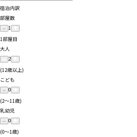
宿泊内訳
部屋数
1
1
部屋目
大人
2
(12歳以上)
こども
0
(2〜11歳)
乳幼児
0
(0〜1歳)