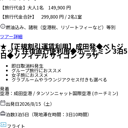
【旅行代金】大人1名
149,900
円
【旅行代金合計】
299,800
円
/
2
名
1
室
燃油込み、諸税（空港税、リゾートフィーなど）等別
ツアー詳細
★【正規割引運賃利用】成田発◆ベトジ
ェット 往復直行便利用◆ホーチミン 3泊5
日◆ソフィテル サイゴン プラザ
即日取消料発生
グループ旅行におススメ
女子旅におススメ
クラブルームやラウンジアクセス付きも選べる
発着
空港
：
成田空港
/
タンソンニャット国際空港
(ホーチミン)
出発日
2026/8/15（土）
泊数
3
泊
5
日（現地滞在時間：
3日10時間
）
フライト