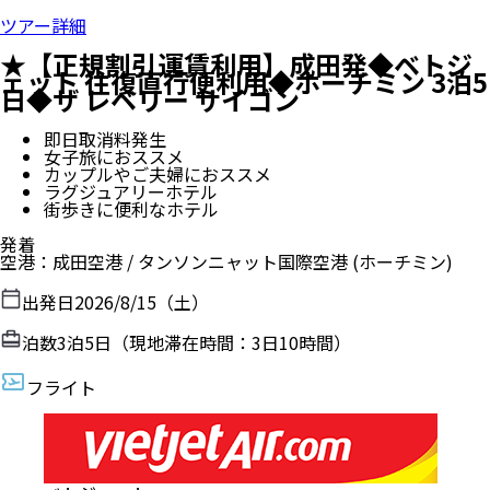
ツアー詳細
★【正規割引運賃利用】成田発◆ベトジ
ェット 往復直行便利用◆ホーチミン 3泊5
日◆ザ レベリー サイゴン
即日取消料発生
女子旅におススメ
カップルやご夫婦におススメ
ラグジュアリーホテル
街歩きに便利なホテル
発着
空港
：
成田空港
/
タンソンニャット国際空港
(ホーチミン)
出発日
2026/8/15（土）
泊数
3
泊
5
日（現地滞在時間：
3日10時間
）
フライト