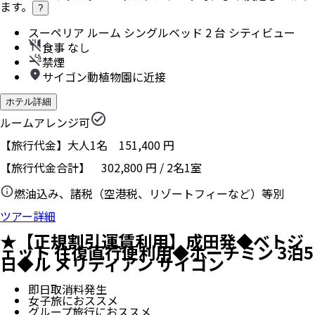
ます。
?
スーペリア ルーム シングルベッド 2 台 シティビュー
食事 なし
禁煙
サイゴン動植物園に近接
ホテル詳細
ルームアレンジ可
【旅行代金】大人1名
151,400
円
【旅行代金合計】
302,800
円
/
2
名
1
室
燃油込み、諸税（空港税、リゾートフィーなど）等別
ツアー詳細
★【正規割引運賃利用】成田発◆ベトジ
ェット 往復直行便利用◆ホーチミン 3泊5
日◆ル メリディアン サイゴン
即日取消料発生
女子旅におススメ
グループ旅行におススメ