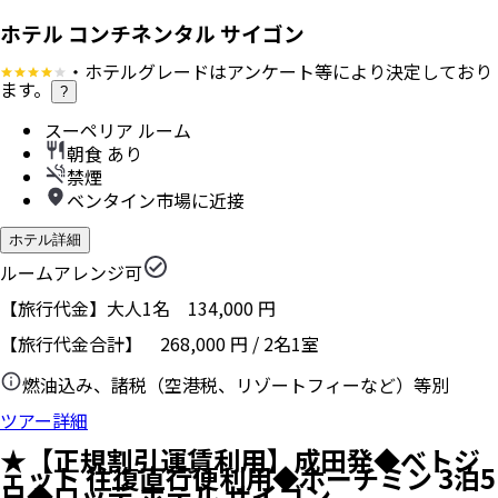
ホテル コンチネンタル サイゴン
・ホテルグレードはアンケート等により決定しており
ます。
?
スーペリア ルーム
朝食 あり
禁煙
ベンタイン市場に近接
ホテル詳細
ルームアレンジ可
【旅行代金】大人1名
134,000
円
【旅行代金合計】
268,000
円
/
2
名
1
室
燃油込み、諸税（空港税、リゾートフィーなど）等別
ツアー詳細
★【正規割引運賃利用】成田発◆ベトジ
ェット 往復直行便利用◆ホーチミン 3泊5
日◆ロッテ ホテル サイゴン