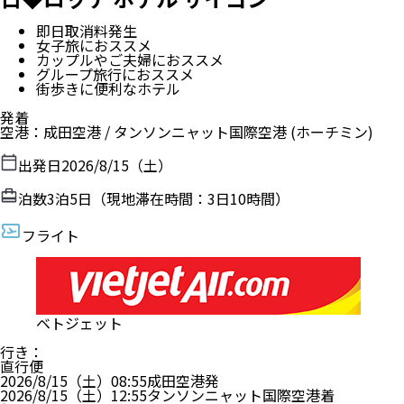
即日取消料発生
女子旅におススメ
カップルやご夫婦におススメ
グループ旅行におススメ
街歩きに便利なホテル
発着
空港
：
成田空港
/
タンソンニャット国際空港
(ホーチミン)
出発日
2026/8/15（土）
泊数
3
泊
5
日（現地滞在時間：
3日10時間
）
フライト
ベトジェット
行き
：
直行便
2026/8/15（土）
08:55
成田空港
発
2026/8/15（土）
12:55
タンソンニャット国際空港
着