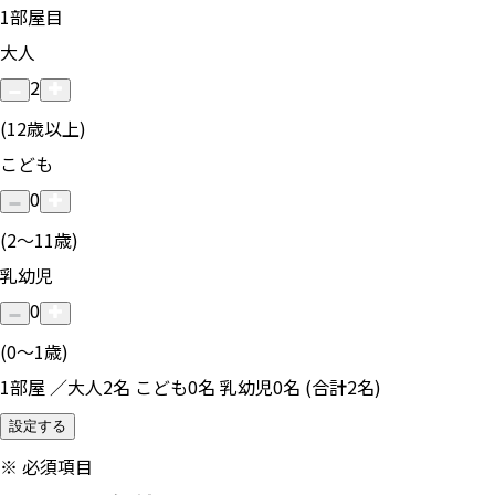
1
部屋目
大人
2
(12歳以上)
こども
0
(2〜11歳)
乳幼児
0
(0〜1歳)
1部屋 ／大人2名 こども0名 乳幼児0名 (合計2名)
設定する
※
必須項目