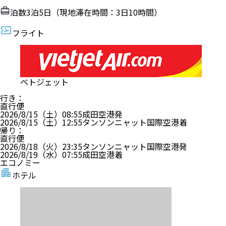
泊数
3
泊
5
日（現地滞在時間：
3日10時間
）
フライト
ベトジェット
行き
：
直行便
2026/8/15（土）
08:55
成田空港
発
2026/8/15（土）
12:55
タンソンニャット国際空港
着
帰り
：
直行便
2026/8/18（火）
23:35
タンソンニャット国際空港
発
2026/8/19（水）
07:55
成田空港
着
エコノミー
ホテル