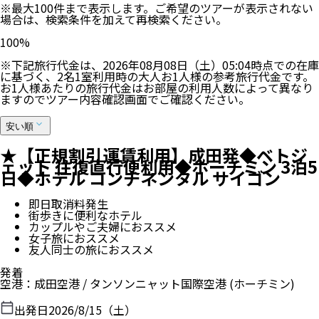
※最大100件まで表示します。ご希望のツアーが表示されない
場合は、検索条件を加えて再検索ください。
100
%
※下記旅行代金は、
2026年08月08日（土）05:04
時点での在庫
に基づく、
2
名
1
室利用時の大人お1人様の参考旅行代金です。
お1人様あたりの旅行代金はお部屋の利用人数によって異なり
ますのでツアー内容確認画面でご確認ください。
安い順
★【正規割引運賃利用】成田発◆ベトジ
ェット 往復直行便利用◆ホーチミン 3泊5
日◆ホテル コンチネンタル サイゴン
即日取消料発生
街歩きに便利なホテル
カップルやご夫婦におススメ
女子旅におススメ
友人同士の旅におススメ
発着
空港
：
成田空港
/
タンソンニャット国際空港
(ホーチミン)
出発日
2026/8/15（土）