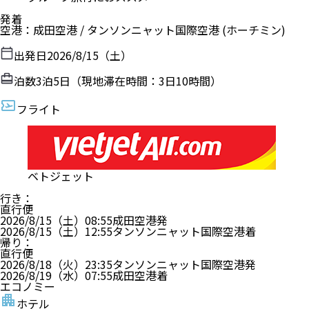
発着
空港
：
成田空港
/
タンソンニャット国際空港
(ホーチミン)
出発日
2026/8/15（土）
泊数
3
泊
5
日（現地滞在時間：
3日10時間
）
フライト
ベトジェット
行き
：
直行便
2026/8/15（土）
08:55
成田空港
発
2026/8/15（土）
12:55
タンソンニャット国際空港
着
帰り
：
直行便
2026/8/18（火）
23:35
タンソンニャット国際空港
発
2026/8/19（水）
07:55
成田空港
着
エコノミー
ホテル