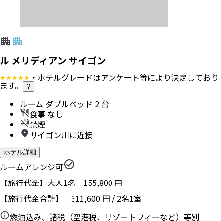
ル メリディアン サイゴン
・ホテルグレードはアンケート等により決定しており
ます。
?
ルーム ダブルベッド 2 台
食事 なし
禁煙
サイゴン川に近接
ホテル詳細
ルームアレンジ可
【旅行代金】大人1名
155,800
円
【旅行代金合計】
311,600
円
/
2
名
1
室
燃油込み、諸税（空港税、リゾートフィーなど）等別