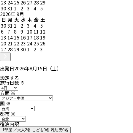
23
24
25
26
27
28
29
30
31
1
2
3
4
5
2026
年
9
月
日
月
火
水
木
金
土
30
31
1
2
3
4
5
6
7
8
9
10
11
12
13
14
15
16
17
18
19
20
21
22
23
24
25
26
27
28
29
30
1
2
3
出発日
2026年8月15日（土）
設定する
旅行日数
※
方面
※
国
※
都市
※
宿泊内訳
1部屋 ／大人2名 こども0名 乳幼児0名