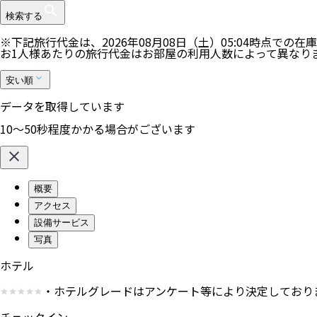
検索する
※下記旅行代金は、
2026年08月08日（土）05:04
時点での在庫
お1人様あたりの旅行代金はお部屋の利用人数によって異なり
安い順
データを取得しています
10〜50秒程度かかる場合がございます
概要
アクセス
設備サービス
写真
ホテル
・ホテルグレードはアンケート等により決定しており
チェックイン