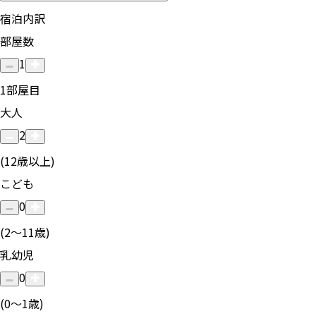
宿泊内訳
部屋数
1
1
部屋目
大人
2
(12歳以上)
こども
0
(2〜11歳)
乳幼児
0
(0〜1歳)