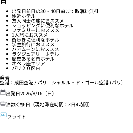
日
出発日前日の30・40日前まで取消料無料
駅近ホテル
友人同士の旅におススメ
ショッピングに便利なホテル
ファミリーにおススメ
1人旅におススメ
街歩きに便利なホテル
学生旅行におススメ
ハネムーンにおススメ
ラグジュアリーホテル
歴史ある名門ホテル
オペラ座エリア
パリ２０区内
発着
空港
：
成田空港
/
パリ＝シャルル・ド・ゴール空港
(パリ)
出発日
2026/8/16（日）
泊数
3
泊
6
日（現地滞在時間：
3日4時間
）
フライト