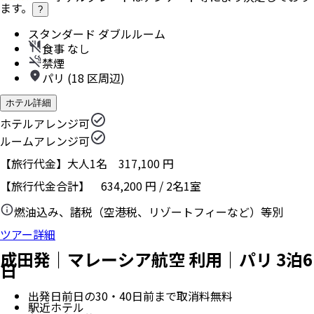
ます。
?
スタンダード ダブルルーム
食事 なし
禁煙
パリ (18 区周辺)
ホテル詳細
ホテルアレンジ可
ルームアレンジ可
【旅行代金】大人1名
317,100
円
【旅行代金合計】
634,200
円
/
2
名
1
室
燃油込み、諸税（空港税、リゾートフィーなど）等別
ツアー詳細
成田発｜マレーシア航空 利用｜パリ 3泊6
日
出発日前日の30・40日前まで取消料無料
駅近ホテル