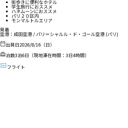
街歩きに便利なホテル
学生旅行におススメ
ハネムーンにおススメ
パリ２０区内
モンマルトルエリア
発着
空港
：
成田空港
/
パリ＝シャルル・ド・ゴール空港
(パリ)
出発日
2026/8/16（日）
泊数
3
泊
6
日（現地滞在時間：
3日4時間
）
フライト