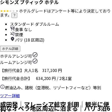
シモンズ ブティック ホテル
・ホテルグレードはアンケート等により決定しており
ます。
?
スタンダード ダブルルーム
食事 なし
禁煙
パリ (18 区周辺)
ホテル詳細
ホテルアレンジ可
ルームアレンジ可
【旅行代金】大人1名
317,100
円
【旅行代金合計】
634,200
円
/
2
名
1
室
燃油込み、諸税（空港税、リゾートフィーなど）等別
ツアー詳細
成田発｜マレーシア航空 利用｜観光に便
利なオペラ地区周辺に泊まる｜パリ 3泊6