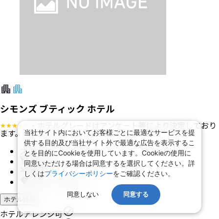
シモンズ ブティック ホテル
・ホテルグレードはアンケート等により決定しており
ます。
当社サイト内においてお客様ごとに最適なサービスを提
?
供する目的及び当社サイト外で最適な広告を表示するこ
スタンダード ダブルルーム
とを目的にCookieを使用しています。Cookieの使用に
食事 なし
同意いただける場合は同意するを選択してください。詳
禁煙
しくは
プライバシーポリシー
をご確認ください。
パリ (18 区周辺)
同意しない
同意する
ホテル詳細
ホテルアレンジ可