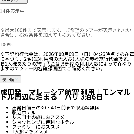
14
件表示中
※最大100件まで表示します。ご希望のツアーが表示されない
場合は、検索条件を加えて再検索ください。
100
%
※下記旅行代金は、
2026年08月09日（日）04:26
時点での在庫
に基づく、
2
名
1
室利用時の大人お1人様の参考旅行代金です。
お1人様あたりの旅行代金はお部屋の利用人数によって異なり
ますのでツアー内容確認画面でご確認ください。
安い順
成田発｜マレーシア航空 利用｜モンマル
トル周辺に泊まる｜パリ 3泊6日
出発日前日の30・40日前まで取消料無料
駅近ホテル
友人同士の旅におススメ
ショッピングに便利なホテル
ファミリーにおススメ
1人旅におススメ