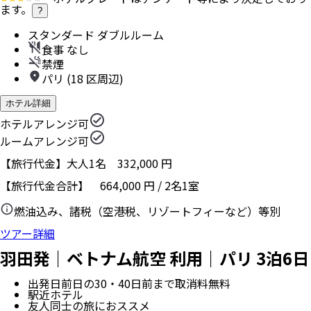
ます。
?
スタンダード ダブルルーム
食事 なし
禁煙
パリ (18 区周辺)
ホテル詳細
ホテルアレンジ可
ルームアレンジ可
【旅行代金】大人1名
332,000
円
【旅行代金合計】
664,000
円
/
2
名
1
室
燃油込み、諸税（空港税、リゾートフィーなど）等別
ツアー詳細
羽田発｜ベトナム航空 利用｜パリ 3泊6日
出発日前日の30・40日前まで取消料無料
駅近ホテル
友人同士の旅におススメ