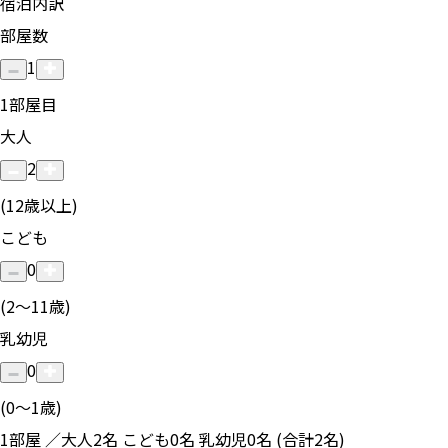
宿泊内訳
部屋数
1
1
部屋目
大人
2
(12歳以上)
こども
0
(2〜11歳)
乳幼児
0
(0〜1歳)
1部屋 ／大人2名 こども0名 乳幼児0名 (合計2名)