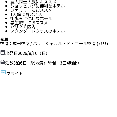
友人同士の旅におススメ
ショッピングに便利なホテル
ファミリーにおススメ
1人旅におススメ
街歩きに便利なホテル
学生旅行におススメ
パリ２０区内
スタンダードクラスのホテル
発着
空港
：
成田空港
/
パリ＝シャルル・ド・ゴール空港
(パリ)
出発日
2026/8/16（日）
泊数
3
泊
6
日（現地滞在時間：
3日4時間
）
フライト