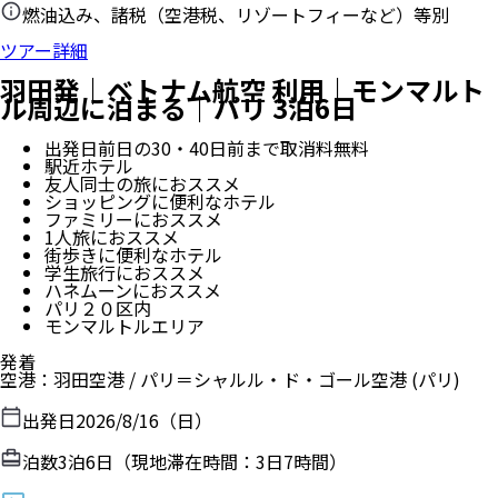
燃油込み、諸税（空港税、リゾートフィーなど）等別
ツアー詳細
羽田発｜ベトナム航空 利用｜モンマルト
ル周辺に泊まる｜パリ 3泊6日
出発日前日の30・40日前まで取消料無料
駅近ホテル
友人同士の旅におススメ
ショッピングに便利なホテル
ファミリーにおススメ
1人旅におススメ
街歩きに便利なホテル
学生旅行におススメ
ハネムーンにおススメ
パリ２０区内
モンマルトルエリア
発着
空港
：
羽田空港
/
パリ＝シャルル・ド・ゴール空港
(パリ)
出発日
2026/8/16（日）
泊数
3
泊
6
日（現地滞在時間：
3日7時間
）