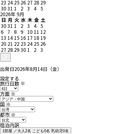
23
24
25
26
27
28
29
30
31
1
2
3
4
5
2026
年
9
月
日
月
火
水
木
金
土
30
31
1
2
3
4
5
6
7
8
9
10
11
12
13
14
15
16
17
18
19
20
21
22
23
24
25
26
27
28
29
30
1
2
3
出発日
2026年8月14日（金）
設定する
旅行日数
※
方面
※
国
※
都市
※
宿泊内訳
1部屋 ／大人2名 こども0名 乳幼児0名