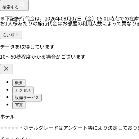
検索する
※下記旅行代金は、
2026年08月07日（金）05:01
時点での在庫
お1人様あたりの旅行代金はお部屋の利用人数によって異なり
安い順
データを取得しています
10〜50秒程度かかる場合がございます
概要
アクセス
設備サービス
写真
ホテル
・ホテルグレードはアンケート等により決定しており
チェックイン