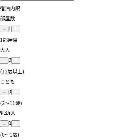
宿泊内訳
部屋数
1
1
部屋目
大人
2
(12歳以上)
こども
0
(2〜11歳)
乳幼児
0
(0〜1歳)