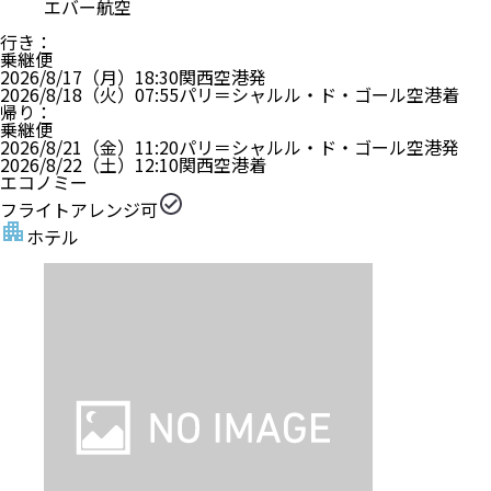
エバー航空
行き
：
乗継便
2026/8/17（月）
18:30
関西空港
発
2026/8/18（火）
07:55
パリ＝シャルル・ド・ゴール空港
着
帰り
：
乗継便
2026/8/21（金）
11:20
パリ＝シャルル・ド・ゴール空港
発
2026/8/22（土）
12:10
関西空港
着
エコノミー
フライトアレンジ可
ホテル