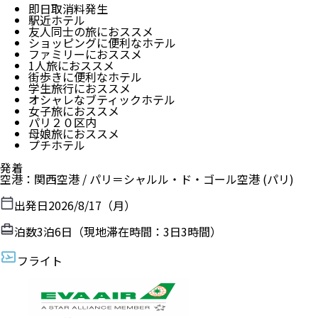
即日取消料発生
駅近ホテル
友人同士の旅におススメ
ショッピングに便利なホテル
ファミリーにおススメ
1人旅におススメ
街歩きに便利なホテル
学生旅行におススメ
オシャレなブティックホテル
女子旅におススメ
パリ２０区内
母娘旅におススメ
プチホテル
発着
空港
：
関西空港
/
パリ＝シャルル・ド・ゴール空港
(パリ)
出発日
2026/8/17（月）
泊数
3
泊
6
日（現地滞在時間：
3日3時間
）
フライト