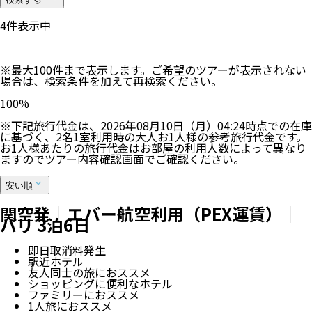
4
件表示中
※最大100件まで表示します。ご希望のツアーが表示されない
場合は、検索条件を加えて再検索ください。
100
%
※下記旅行代金は、
2026年08月10日（月）04:24
時点での在庫
に基づく、
2
名
1
室利用時の大人お1人様の参考旅行代金です。
お1人様あたりの旅行代金はお部屋の利用人数によって異なり
ますのでツアー内容確認画面でご確認ください。
安い順
関空発｜エバー航空利用（PEX運賃）｜
パリ 3泊6日
即日取消料発生
駅近ホテル
友人同士の旅におススメ
ショッピングに便利なホテル
ファミリーにおススメ
1人旅におススメ