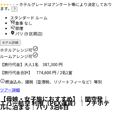
・ホテルグレードはアンケート等により決定しており
ます。
?
スタンダード ルーム
食事 なし
禁煙
パリ (9 区周辺)
ホテル詳細
ホテルアレンジ可
ルームアレンジ可
【旅行代金】大人1名
387,300
円
【旅行代金合計】
774,600
円
/
2
名
1
室
燃油込み、諸税（空港税、リゾートフィーなど）等別
ツアー詳細
【母娘・女子旅におすすめ】｜関空発｜
エバー航空 利用（PEX運賃）｜プチホテ
ルに泊まる｜パリ 3泊6日