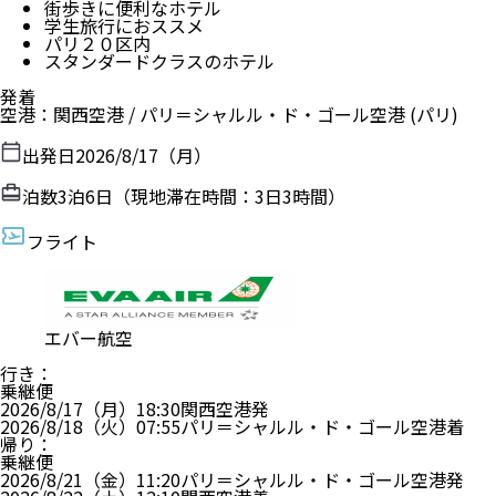
街歩きに便利なホテル
学生旅行におススメ
パリ２０区内
スタンダードクラスのホテル
発着
空港
：
関西空港
/
パリ＝シャルル・ド・ゴール空港
(パリ)
出発日
2026/8/17（月）
泊数
3
泊
6
日（現地滞在時間：
3日3時間
）
フライト
エバー航空
行き
：
乗継便
2026/8/17（月）
18:30
関西空港
発
2026/8/18（火）
07:55
パリ＝シャルル・ド・ゴール空港
着
帰り
：
乗継便
2026/8/21（金）
11:20
パリ＝シャルル・ド・ゴール空港
発