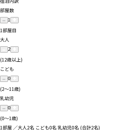
宿泊内訳
部屋数
1
1
部屋目
大人
2
(12歳以上)
こども
0
(2〜11歳)
乳幼児
0
(0〜1歳)
1部屋 ／大人2名 こども0名 乳幼児0名 (合計2名)