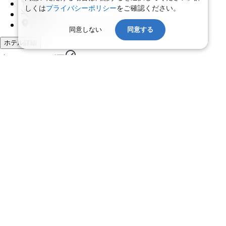
食事 なし
しくは
プライバシーポリシー
をご確認ください。
禁煙
ルクセンブルク ガーデンズに近接
同意しない
同意する
ホテル詳細
ホテルアレンジ可
ルームアレンジ可
【旅行代金】大人1名
395,900
円
【旅行代金合計】
791,800
円
/
2
名
1
室
燃油込み、諸税（空港税、リゾートフィーなど）等別
ツアー詳細
概要
アクセス
設備サービス
写真