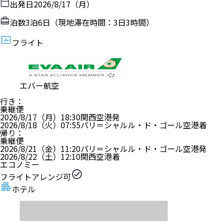
出発日
2026/8/17（月）
泊数
3
泊
6
日（現地滞在時間：
3日3時間
）
フライト
エバー航空
行き
：
乗継便
2026/8/17（月）
18:30
関西空港
発
2026/8/18（火）
07:55
パリ＝シャルル・ド・ゴール空港
着
帰り
：
乗継便
2026/8/21（金）
11:20
パリ＝シャルル・ド・ゴール空港
発
2026/8/22（土）
12:10
関西空港
着
エコノミー
フライトアレンジ可
ホテル