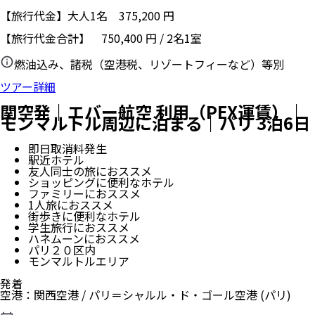
【旅行代金】大人1名
375,200
円
【旅行代金合計】
750,400
円
/
2
名
1
室
燃油込み、諸税（空港税、リゾートフィーなど）等別
ツアー詳細
関空発｜エバー航空 利用（PEX運賃）｜
モンマルトル周辺に泊まる｜パリ 3泊6日
即日取消料発生
駅近ホテル
友人同士の旅におススメ
ショッピングに便利なホテル
ファミリーにおススメ
1人旅におススメ
街歩きに便利なホテル
学生旅行におススメ
ハネムーンにおススメ
パリ２０区内
モンマルトルエリア
発着
空港
：
関西空港
/
パリ＝シャルル・ド・ゴール空港
(パリ)