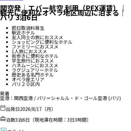
関空発｜エバー航空 利用（PEX運賃）｜
観光に便利なオペラ地区周辺に泊まる｜
パリ 3泊6日
即日取消料発生
駅近ホテル
友人同士の旅におススメ
ショッピングに便利なホテル
ファミリーにおススメ
1人旅におススメ
街歩きに便利なホテル
学生旅行におススメ
ハネムーンにおススメ
ラグジュアリーホテル
歴史ある名門ホテル
オペラ座エリア
パリ２０区内
発着
空港
：
関西空港
/
パリ＝シャルル・ド・ゴール空港
(パリ)
出発日
2026/8/17（月）
泊数
3
泊
6
日（現地滞在時間：
3日3時間
）