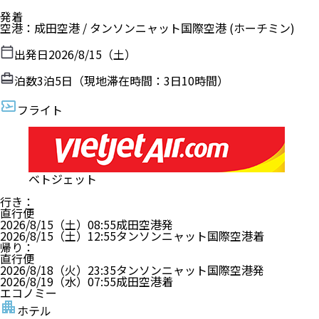
発着
空港
：
成田空港
/
タンソンニャット国際空港
(ホーチミン)
出発日
2026/8/15（土）
泊数
3
泊
5
日（現地滞在時間：
3日10時間
）
フライト
ベトジェット
行き
：
直行便
2026/8/15（土）
08:55
成田空港
発
2026/8/15（土）
12:55
タンソンニャット国際空港
着
帰り
：
直行便
2026/8/18（火）
23:35
タンソンニャット国際空港
発
2026/8/19（水）
07:55
成田空港
着
エコノミー
ホテル