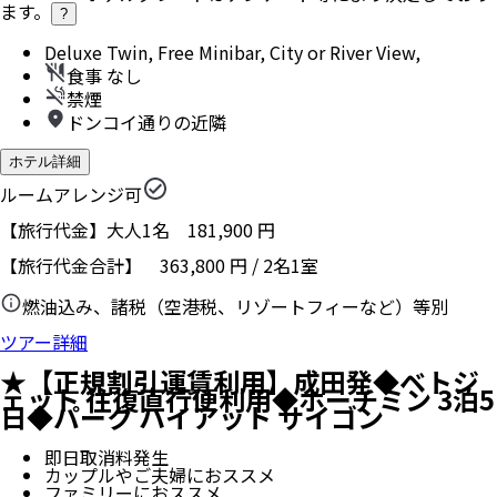
ます。
?
Deluxe Twin, Free Minibar, City or River View,
食事 なし
禁煙
ドンコイ通りの近隣
ホテル詳細
ルームアレンジ可
【旅行代金】大人1名
181,900
円
【旅行代金合計】
363,800
円
/
2
名
1
室
燃油込み、諸税（空港税、リゾートフィーなど）等別
ツアー詳細
★【正規割引運賃利用】成田発◆ベトジ
ェット 往復直行便利用◆ホーチミン 3泊5
日◆パーク ハイアット サイゴン
即日取消料発生
カップルやご夫婦におススメ
ファミリーにおススメ