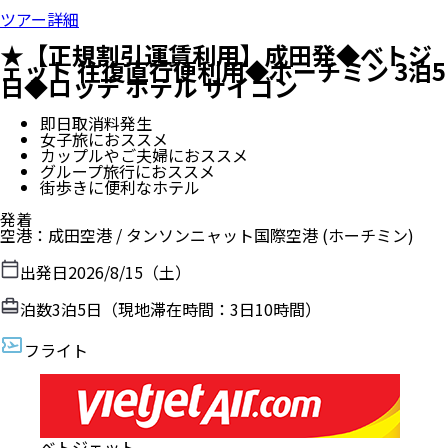
ツアー詳細
★【正規割引運賃利用】成田発◆ベトジ
ェット 往復直行便利用◆ホーチミン 3泊5
日◆ロッテ ホテル サイゴン
即日取消料発生
女子旅におススメ
カップルやご夫婦におススメ
グループ旅行におススメ
街歩きに便利なホテル
発着
空港
：
成田空港
/
タンソンニャット国際空港
(ホーチミン)
出発日
2026/8/15（土）
泊数
3
泊
5
日（現地滞在時間：
3日10時間
）
フライト
ベトジェット