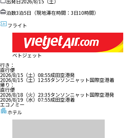
出発日
2026/8/15（土）
泊数
3
泊
5
日（現地滞在時間：
3日10時間
）
フライト
ベトジェット
行き
：
直行便
2026/8/15（土）
08:55
成田空港
発
2026/8/15（土）
12:55
タンソンニャット国際空港
着
帰り
：
直行便
2026/8/18（火）
23:35
タンソンニャット国際空港
発
2026/8/19（水）
07:55
成田空港
着
エコノミー
ホテル