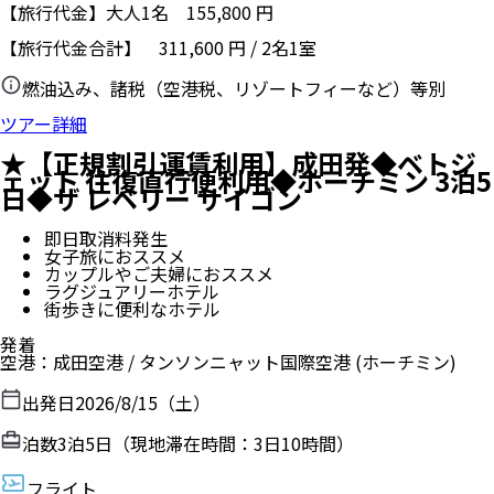
【旅行代金】大人1名
155,800
円
【旅行代金合計】
311,600
円
/
2
名
1
室
燃油込み、諸税（空港税、リゾートフィーなど）等別
ツアー詳細
★【正規割引運賃利用】成田発◆ベトジ
ェット 往復直行便利用◆ホーチミン 3泊5
日◆ザ レベリー サイゴン
即日取消料発生
女子旅におススメ
カップルやご夫婦におススメ
ラグジュアリーホテル
街歩きに便利なホテル
発着
空港
：
成田空港
/
タンソンニャット国際空港
(ホーチミン)
出発日
2026/8/15（土）
泊数
3
泊
5
日（現地滞在時間：
3日10時間
）
フライト