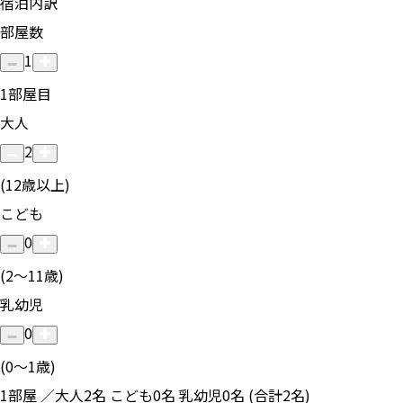
宿泊内訳
部屋数
1
1
部屋目
大人
2
(12歳以上)
こども
0
(2〜11歳)
乳幼児
0
(0〜1歳)
1部屋 ／大人2名 こども0名 乳幼児0名 (合計2名)