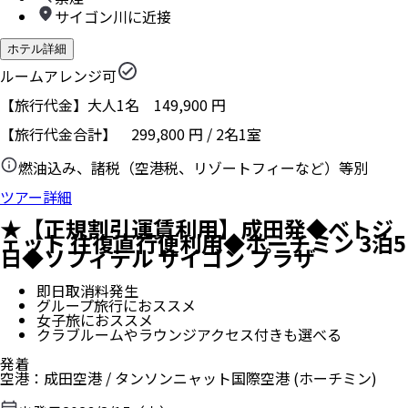
サイゴン川に近接
ホテル詳細
ルームアレンジ可
【旅行代金】大人1名
149,900
円
【旅行代金合計】
299,800
円
/
2
名
1
室
燃油込み、諸税（空港税、リゾートフィーなど）等別
ツアー詳細
★【正規割引運賃利用】成田発◆ベトジ
ェット 往復直行便利用◆ホーチミン 3泊5
日◆ソフィテル サイゴン プラザ
即日取消料発生
グループ旅行におススメ
女子旅におススメ
クラブルームやラウンジアクセス付きも選べる
発着
空港
：
成田空港
/
タンソンニャット国際空港
(ホーチミン)