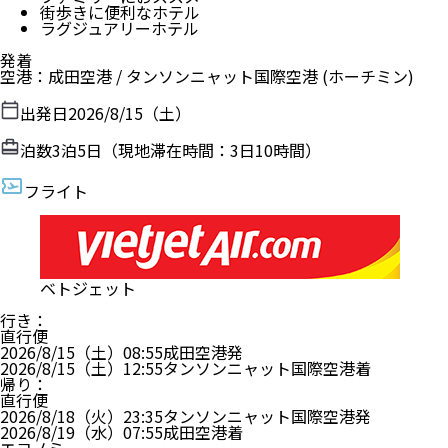
街歩きに便利なホテル
ラグジュアリーホテル
発着
空港
：
成田空港
/
タンソンニャット国際空港
(ホーチミン)
出発日
2026/8/15（土）
泊数
3
泊
5
日（現地滞在時間：
3日10時間
）
フライト
ベトジェット
行き
：
直行便
2026/8/15（土）
08:55
成田空港
発
2026/8/15（土）
12:55
タンソンニャット国際空港
着
帰り
：
直行便
2026/8/18（火）
23:35
タンソンニャット国際空港
発
2026/8/19（水）
07:55
成田空港
着