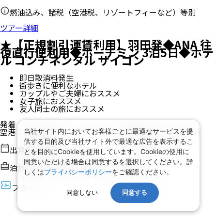
燃油込み、諸税（空港税、リゾートフィーなど）等別
ツアー詳細
★【正規割引運賃利用】羽田発◆ANA 往
復直行便利用◆ホーチミン 3泊5日◆ホテ
ル コンチネンタル サイゴン
即日取消料発生
街歩きに便利なホテル
カップルやご夫婦におススメ
女子旅におススメ
友人同士の旅におススメ
発着
空港
：
羽田空港
/
タンソンニャット国際空港
(ホーチミン)
当社サイト内においてお客様ごとに最適なサービスを提
供する目的及び当社サイト外で最適な広告を表示するこ
出発日
2026/8/15（土）
とを目的にCookieを使用しています。Cookieの使用に
同意いただける場合は同意するを選択してください。詳
泊数
3
泊
5
日（現地滞在時間：
3日1時間
）
しくは
プライバシーポリシー
をご確認ください。
フライト
同意しない
同意する