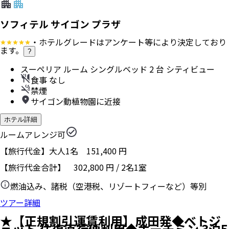
ソフィテル サイゴン プラザ
・ホテルグレードはアンケート等により決定しており
ます。
?
スーペリア ルーム シングルベッド 2 台 シティビュー
食事 なし
禁煙
サイゴン動植物園に近接
ホテル詳細
ルームアレンジ可
【旅行代金】大人1名
151,400
円
【旅行代金合計】
302,800
円
/
2
名
1
室
燃油込み、諸税（空港税、リゾートフィーなど）等別
ツアー詳細
★【正規割引運賃利用】成田発◆ベトジ
ェット 往復直行便利用◆ホーチミン 3泊5