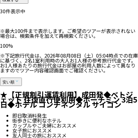
30
件表示中
※最大100件まで表示します。ご希望のツアーが表示されない
場合は、検索条件を加えて再検索ください。
100
%
※下記旅行代金は、
2026年08月08日（土）05:04
時点での在庫
に基づく、
2
名
1
室利用時の大人お1人様の参考旅行代金です。
お1人様あたりの旅行代金はお部屋の利用人数によって異なり
ますのでツアー内容確認画面でご確認ください。
安い順
★【正規割引運賃利用】成田発◆ベトジ
ェット 往復直行便利用◆ホーチミン 3泊5
日◆ホテル コンチネンタル サイゴン
即日取消料発生
街歩きに便利なホテル
カップルやご夫婦におススメ
女子旅におススメ
友人同士の旅におススメ