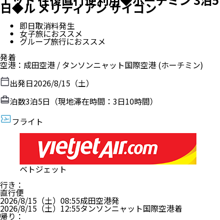
日◆ル メリディアン サイゴン
即日取消料発生
女子旅におススメ
グループ旅行におススメ
発着
空港
：
成田空港
/
タンソンニャット国際空港
(ホーチミン)
出発日
2026/8/15（土）
泊数
3
泊
5
日（現地滞在時間：
3日10時間
）
フライト
ベトジェット
行き
：
直行便
2026/8/15（土）
08:55
成田空港
発
2026/8/15（土）
12:55
タンソンニャット国際空港
着
帰り
：