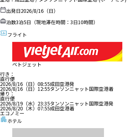
出発日
2026/8/16（日）
泊数
3
泊
5
日（現地滞在時間：
3日10時間
）
フライト
ベトジェット
行き
：
直行便
2026/8/16（日）
08:55
成田空港
発
2026/8/16（日）
12:55
タンソンニャット国際空港
着
帰り
：
直行便
2026/8/19（水）
23:35
タンソンニャット国際空港
発
2026/8/20（木）
07:55
成田空港
着
エコノミー
ホテル