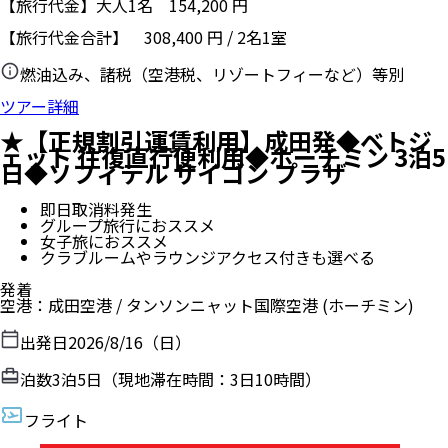
【旅行代金】大人1名
154,200
円
【旅行代金合計】
308,400
円
/
2
名
1
室
燃油込み、諸税（空港税、リゾートフィーなど）等別
ツアー詳細
★【正規割引運賃利用】成田発◆ベトジ
ェット 往復直行便利用◆ホーチミン 3泊5
日◆ソフィテル サイゴン プラザ
即日取消料発生
グループ旅行におススメ
女子旅におススメ
クラブルームやラウンジアクセス付きも選べる
発着
空港
：
成田空港
/
タンソンニャット国際空港
(ホーチミン)
出発日
2026/8/16（日）
泊数
3
泊
5
日（現地滞在時間：
3日10時間
）
フライト