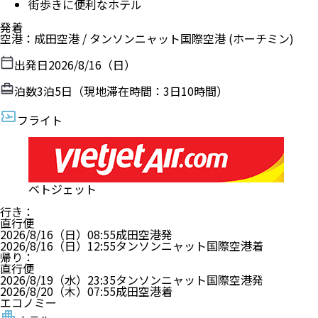
街歩きに便利なホテル
発着
空港
：
成田空港
/
タンソンニャット国際空港
(ホーチミン)
出発日
2026/8/16（日）
泊数
3
泊
5
日（現地滞在時間：
3日10時間
）
フライト
ベトジェット
行き
：
直行便
2026/8/16（日）
08:55
成田空港
発
2026/8/16（日）
12:55
タンソンニャット国際空港
着
帰り
：
直行便
2026/8/19（水）
23:35
タンソンニャット国際空港
発
2026/8/20（木）
07:55
成田空港
着
エコノミー