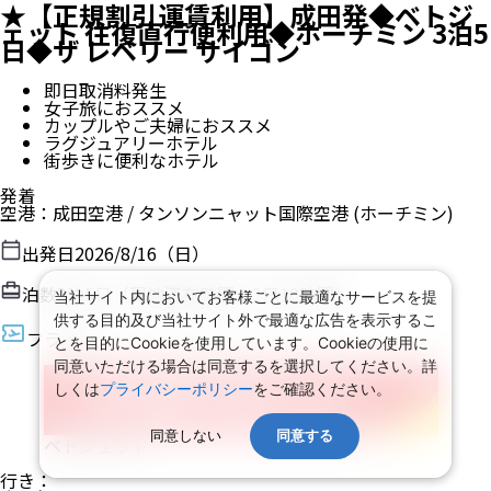
★【正規割引運賃利用】成田発◆ベトジ
ェット 往復直行便利用◆ホーチミン 3泊5
日◆ザ レベリー サイゴン
即日取消料発生
女子旅におススメ
カップルやご夫婦におススメ
ラグジュアリーホテル
街歩きに便利なホテル
発着
空港
：
成田空港
/
タンソンニャット国際空港
(ホーチミン)
出発日
2026/8/16（日）
泊数
3
泊
5
日（現地滞在時間：
3日10時間
）
当社サイト内においてお客様ごとに最適なサービスを提
供する目的及び当社サイト外で最適な広告を表示するこ
フライト
とを目的にCookieを使用しています。Cookieの使用に
同意いただける場合は同意するを選択してください。詳
しくは
プライバシーポリシー
をご確認ください。
同意しない
同意する
ベトジェット
行き
：