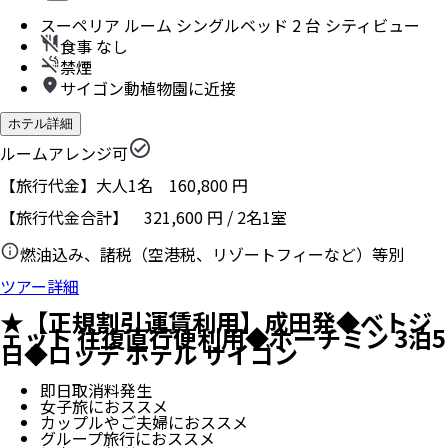
スーペリア ルーム シングルベッド 2 台 シティビュー
食事 なし
禁煙
サイゴン動植物園に近接
ホテル詳細
ルームアレンジ可
【旅行代金】大人1名
160,800
円
【旅行代金合計】
321,600
円
/
2
名
1
室
燃油込み、諸税（空港税、リゾートフィーなど）等別
ツアー詳細
★【正規割引運賃利用】成田発◆ベトジ
ェット 往復直行便利用◆ホーチミン 3泊5
日◆ロッテ ホテル サイゴン
即日取消料発生
女子旅におススメ
カップルやご夫婦におススメ
グループ旅行におススメ