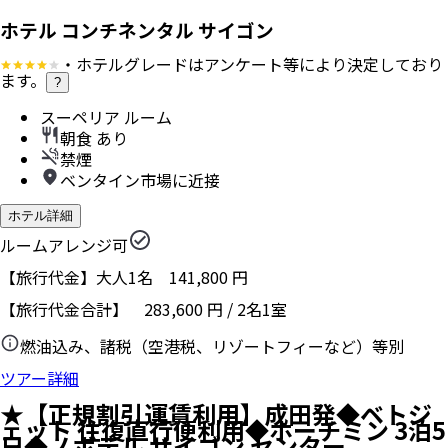
ホテル コンチネンタル サイゴン
・ホテルグレードはアンケート等により決定しており
ます。
?
スーペリア ルーム
朝食 あり
禁煙
ベンタイン市場に近接
ホテル詳細
ルームアレンジ可
【旅行代金】大人1名
141,800
円
【旅行代金合計】
283,600
円
/
2
名
1
室
燃油込み、諸税（空港税、リゾートフィーなど）等別
ツアー詳細
★【正規割引運賃利用】成田発◆ベトジ
ェット 往復直行便利用◆ホーチミン 3泊5
日◆ノボテル サイゴン センター