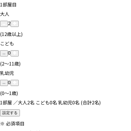
1
部屋目
大人
2
(12歳以上)
こども
0
(2〜11歳)
乳幼児
0
(0〜1歳)
1部屋 ／大人2名 こども0名 乳幼児0名 (合計2名)
設定する
※
必須項目