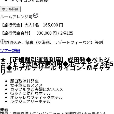
サイゴン川に近接
ホテル詳細
ルームアレンジ可
【旅行代金】大人1名
165,000
円
【旅行代金合計】
330,000
円
/
2
名
1
室
燃油込み、諸税（空港税、リゾートフィーなど）等別
ツアー詳細
★【正規割引運賃利用】成田発◆ベトジ
ェット 往復直行便利用◆ホーチミン 3泊5
日◆ホテル デザール サイゴン - Mギャラ
リー
即日取消料発生
女子旅におススメ
カップルやご夫婦におススメ
街歩きに便利なホテル
オシャレなブティックホテル
ラグジュアリーホテル
発着
空港
：
成田空港
/
タンソンニャット国際空港
(ホーチミン)