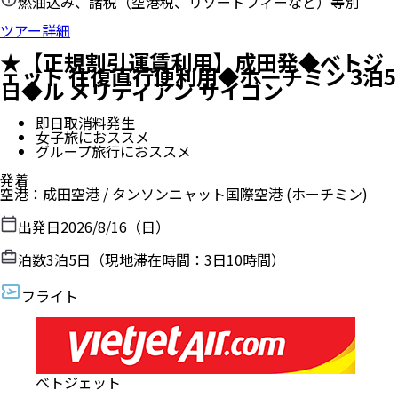
燃油込み、諸税（空港税、リゾートフィーなど）等別
ツアー詳細
★【正規割引運賃利用】成田発◆ベトジ
ェット 往復直行便利用◆ホーチミン 3泊5
日◆ル メリディアン サイゴン
即日取消料発生
女子旅におススメ
グループ旅行におススメ
発着
空港
：
成田空港
/
タンソンニャット国際空港
(ホーチミン)
出発日
2026/8/16（日）
泊数
3
泊
5
日（現地滞在時間：
3日10時間
）
フライト
ベトジェット