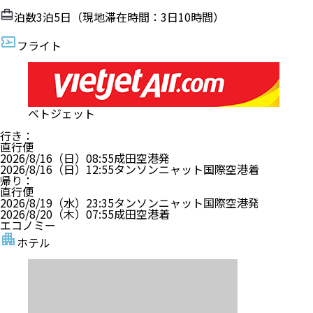
泊数
3
泊
5
日（現地滞在時間：
3日10時間
）
フライト
ベトジェット
行き
：
直行便
2026/8/16（日）
08:55
成田空港
発
2026/8/16（日）
12:55
タンソンニャット国際空港
着
帰り
：
直行便
2026/8/19（水）
23:35
タンソンニャット国際空港
発
2026/8/20（木）
07:55
成田空港
着
エコノミー
ホテル