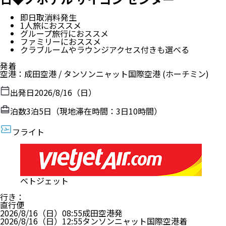
即日取消料発生
1人旅におススメ
グループ旅行におススメ
ファミリーにおススメ
クラブルームやラウンジアクセス付きも選べる
発着
空港
：
成田空港
/
タンソンニャット国際空港
(ホーチミン)
出発日
2026/8/16（日）
泊数
3
泊
5
日（現地滞在時間：
3日10時間
）
フライト
ベトジェット
行き
：
直行便
2026/8/16（日）
08:55
成田空港
発
2026/8/16（日）
12:55
タンソンニャット国際空港
着