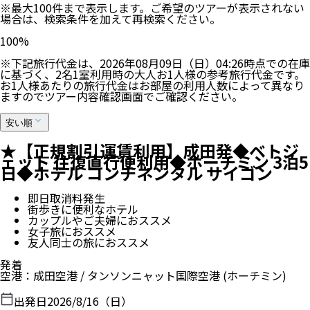
※最大100件まで表示します。ご希望のツアーが表示されない
場合は、検索条件を加えて再検索ください。
100
%
※下記旅行代金は、
2026年08月09日（日）04:26
時点での在庫
に基づく、
2
名
1
室利用時の大人お1人様の参考旅行代金です。
お1人様あたりの旅行代金はお部屋の利用人数によって異なり
ますのでツアー内容確認画面でご確認ください。
安い順
★【正規割引運賃利用】成田発◆ベトジ
ェット 往復直行便利用◆ホーチミン 3泊5
日◆ホテル コンチネンタル サイゴン
即日取消料発生
街歩きに便利なホテル
カップルやご夫婦におススメ
女子旅におススメ
友人同士の旅におススメ
発着
空港
：
成田空港
/
タンソンニャット国際空港
(ホーチミン)
出発日
2026/8/16（日）