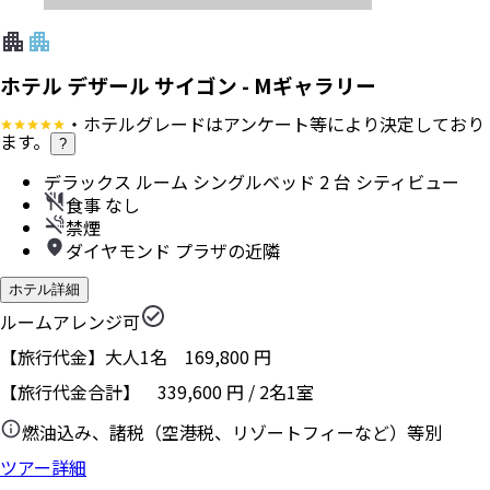
ホテル デザール サイゴン - Mギャラリー
・ホテルグレードはアンケート等により決定しており
ます。
?
デラックス ルーム シングルベッド 2 台 シティビュー
食事 なし
禁煙
ダイヤモンド プラザの近隣
ホテル詳細
ルームアレンジ可
【旅行代金】大人1名
169,800
円
【旅行代金合計】
339,600
円
/
2
名
1
室
燃油込み、諸税（空港税、リゾートフィーなど）等別
ツアー詳細