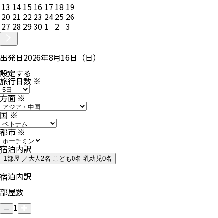
13
14
15
16
17
18
19
20
21
22
23
24
25
26
27
28
29
30
1
2
3
出発日
2026年8月16日（日）
設定する
旅行日数
※
方面
※
国
※
都市
※
宿泊内訳
1部屋 ／大人2名 こども0名 乳幼児0名
宿泊内訳
部屋数
1